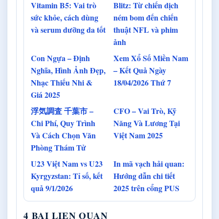
Vitamin B5: Vai trò
Blitz: Từ chiến dịch
sức khỏe, cách dùng
ném bom đến chiến
và serum dưỡng da tốt
thuật NFL và phim
ảnh
Con Ngựa – Định
Xem Xổ Số Miền Nam
Nghĩa, Hình Ảnh Đẹp,
– Kết Quả Ngày
Nhạc Thiếu Nhi &
18/04/2026 Thứ 7
Giá 2025
浮気調査 千葉市 –
CFO – Vai Trò, Kỹ
Chi Phí, Quy Trình
Năng Và Lương Tại
Và Cách Chọn Văn
Việt Nam 2025
Phòng Thám Tử
U23 Việt Nam vs U23
In mã vạch hải quan:
Kyrgyzstan: Tỉ số, kết
Hướng dẫn chi tiết
quả 9/1/2026
2025 trên cổng PUS
4 BAI LIEN QUAN