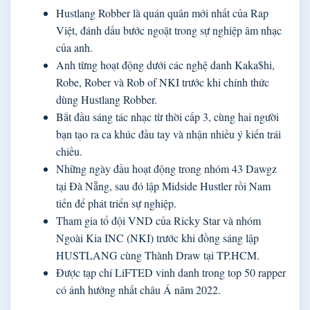
Hustlang Robber là quán quân mới nhất của Rap
Việt, đánh dấu bước ngoặt trong sự nghiệp âm nhạc
của anh.
Anh từng hoạt động dưới các nghệ danh Kaka$hi,
Robe, Rober và Rob of NKI trước khi chính thức
dùng Hustlang Robber.
Bắt đầu sáng tác nhạc từ thời cấp 3, cùng hai người
bạn tạo ra ca khúc đầu tay và nhận nhiều ý kiến trái
chiều.
Những ngày đầu hoạt động trong nhóm 43 Dawgz
tại Đà Nẵng, sau đó lập Midside Hustler rồi Nam
tiến để phát triển sự nghiệp.
Tham gia tổ đội VND của Ricky Star và nhóm
Ngoài Kia INC (NKI) trước khi đồng sáng lập
HUSTLANG cùng Thành Draw tại TP.HCM.
Được tạp chí LiFTED vinh danh trong top 50 rapper
có ảnh hưởng nhất châu Á năm 2022.