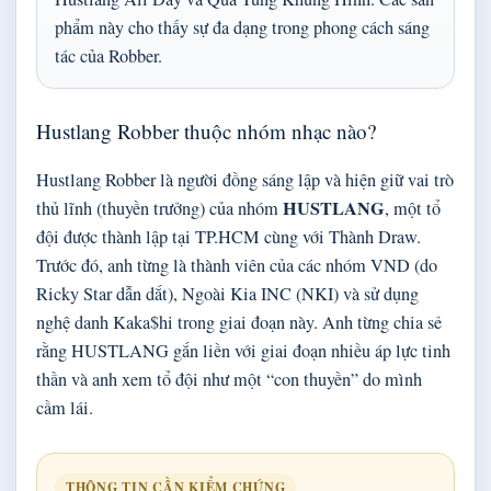
phẩm này cho thấy sự đa dạng trong phong cách sáng
tác của Robber.
Hustlang Robber thuộc nhóm nhạc nào?
Hustlang Robber là người đồng sáng lập và hiện giữ vai trò
HUSTLANG
thủ lĩnh (thuyền trưởng) của nhóm
, một tổ
đội được thành lập tại TP.HCM cùng với Thành Draw.
Trước đó, anh từng là thành viên của các nhóm VND (do
Ricky Star dẫn dắt), Ngoài Kia INC (NKI) và sử dụng
nghệ danh Kaka$hi trong giai đoạn này. Anh từng chia sẻ
rằng HUSTLANG gắn liền với giai đoạn nhiều áp lực tinh
thần và anh xem tổ đội như một “con thuyền” do mình
cầm lái.
THÔNG TIN CẦN KIỂM CHỨNG