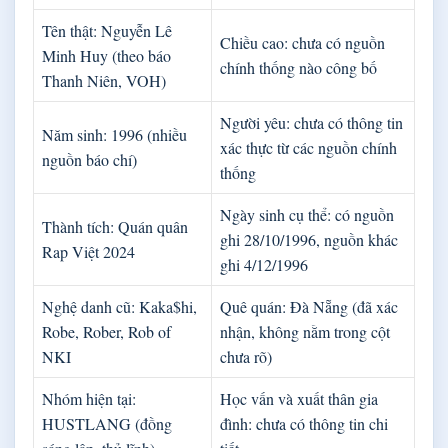
Tên thật: Nguyễn Lê
Chiều cao: chưa có nguồn
Minh Huy (theo báo
chính thống nào công bố
Thanh Niên, VOH)
Người yêu: chưa có thông tin
Năm sinh: 1996 (nhiều
xác thực từ các nguồn chính
nguồn báo chí)
thống
Ngày sinh cụ thể: có nguồn
Thành tích: Quán quân
ghi 28/10/1996, nguồn khác
Rap Việt 2024
ghi 4/12/1996
Nghệ danh cũ: Kaka$hi,
Quê quán: Đà Nẵng (đã xác
Robe, Rober, Rob of
nhận, không nằm trong cột
NKI
chưa rõ)
Nhóm hiện tại:
Học vấn và xuất thân gia
HUSTLANG (đồng
đình: chưa có thông tin chi