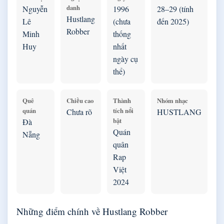
danh
Nguyễn
1996
28–29 (tính
Hustlang
Lê
(chưa
đến 2025)
Robber
Minh
thống
Huy
nhất
ngày cụ
thể)
Quê
Chiều cao
Thành
Nhóm nhạc
quán
tích nổi
Chưa rõ
HUSTLANG
bật
Đà
Quán
Nẵng
quân
Rap
Việt
2024
Những điểm chính về Hustlang Robber