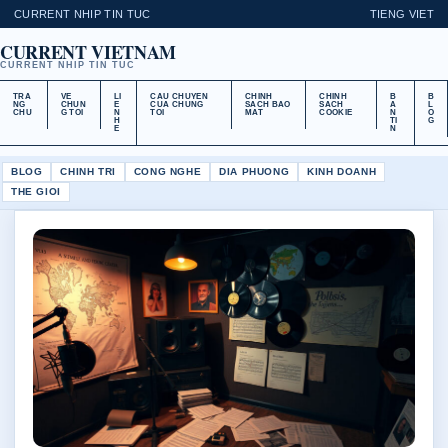
CURRENT NHIP TIN TUC
TIENG VIET
CURRENT VIETNAM
CURRENT NHIP TIN TUC
TRA
VE
LI
CAU CHUYEN
CHINH
CHINH
B
B
NG
CHUN
E
CUA CHUNG
SACH BAO
SACH
A
L
CHU
G TOI
N
TOI
MAT
COOKIE
N
O
H
TI
G
E
N
BLOG
CHINH TRI
CONG NGHE
DIA PHUONG
KINH DOANH
THE GIOI