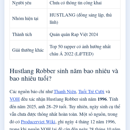
Người yêu
Chưa có thông tin công khai
HUSTLANG (đồng sáng lập, thủ
Nhóm hiện tại
lĩnh)
Thành tích
Quán quân Rap Việt 2024
Top 50 rapper có ảnh hưởng nhất
Giải thưởng khác
châu Á 2022 (LiFTED)
Hustlang Robber sinh năm bao nhiêu và
bao nhiêu tuổi?
Các nguồn báo chí như
Thanh Niên
,
Tuổi Trẻ Cười
và
1996
VOH
đều xác nhận Hustlang Robber sinh năm
. Tính
đến năm 2025, anh 28–29 tuổi. Tuy nhiên, ngày sinh cụ thể
vẫn chưa được thống nhất hoàn toàn. Một số nguồn, trong
đó có
Producerviet Wiki
, ghi ngày 4 tháng 12 năm 1996,
trong khi nguồn VOH lại đề cập đến ngày 28 tháng 10 năm