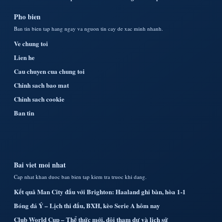
Pho bien
Ban tin bien tap hang ngay va nguon tin cay de xac minh nhanh.
Ve chung toi
Lien he
Cau chuyen cua chung toi
Chinh sach bao mat
Chinh sach cookie
Ban tin
Bai viet moi nhat
Cap nhat khan duoc ban bien tap kiem tra truoc khi dang.
Kết quả Man City đấu với Brighton: Haaland ghi bàn, hòa 1-1
Bóng đá Ý – Lịch thi đấu, BXH, kèo Serie A hôm nay
Club World Cup – Thể thức mới, đội tham dự và lịch sử