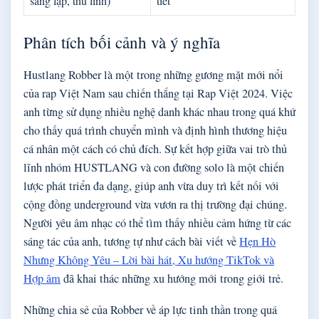
sáng lập, thủ lĩnh)
tiết
Phân tích bối cảnh và ý nghĩa
Hustlang Robber là một trong những gương mặt mới nổi
của rap Việt Nam sau chiến thắng tại Rap Việt 2024. Việc
anh từng sử dụng nhiều nghệ danh khác nhau trong quá khứ
cho thấy quá trình chuyển mình và định hình thương hiệu
cá nhân một cách có chủ đích. Sự kết hợp giữa vai trò thủ
lĩnh nhóm HUSTLANG và con đường solo là một chiến
lược phát triển đa dạng, giúp anh vừa duy trì kết nối với
cộng đồng underground vừa vươn ra thị trường đại chúng.
Người yêu âm nhạc có thể tìm thấy nhiều cảm hứng từ các
sáng tác của anh, tương tự như cách bài viết về
Hẹn Hò
Nhưng Không Yêu – Lời bài hát, Xu hướng TikTok và
Hợp âm
đã khai thác những xu hướng mới trong giới trẻ.
Những chia sẻ của Robber về áp lực tinh thần trong quá