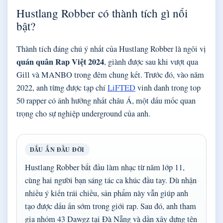
Hustlang Robber có thành tích gì nổi
bật?
Thành tích đáng chú ý nhất của Hustlang Robber là ngôi vị
quán quân Rap Việt 2024
, giành được sau khi vượt qua
Gill và MANBO trong đêm chung kết. Trước đó, vào năm
2022, anh từng được tạp chí
LiFTED
vinh danh trong top
50 rapper có ảnh hưởng nhất châu Á, một dấu mốc quan
trọng cho sự nghiệp underground của anh.
DẤU ẤN ĐẦU ĐỜI
Hustlang Robber bắt đầu làm nhạc từ năm lớp 11,
cùng hai người bạn sáng tác ca khúc đầu tay. Dù nhận
nhiều ý kiến trái chiều, sản phẩm này vẫn giúp anh
tạo được dấu ấn sớm trong giới rap. Sau đó, anh tham
gia nhóm 43 Dawgz tại Đà Nẵng và dần xây dựng tên