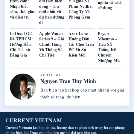
trầm cảm:
đới trên biển
Ý Nghĩa Về
nghĩa và cách
Nhận biết
đông – Tin
Phim Netflix,
sử dụng
sớm, thời gian
mới nhất và
Công Ty Và
và điều trị
dự báo đường
Phòng Gym
đi
In Decal Giá
Apple Watch
Azur Lane –
Bryan
Rẻ TPHCM:
Series 9 – Giá
Hướng Dẫn
Mbeumo –
Hướng Dẫn
Chính Hãng
Tải Chơi Trên
Tiểu Sử
Chi Tiết và
Và Thông Số
PC Và Sự
Thống Kê
Bảng Giá
Chi Tiết
Kiện Mới
Chuyển
Nhượng MU
VE TAC GIA
Nguyen Tran Huy Minh
Ban bien tap ket hop cap nhat nhanh voi giai
thich ro rang, de hieu.
CURRENT VIETNAM
Current Vietnam ket hop tin tuc, huong dan va phan tich trong bo cuc phong
tin tuc hien dai. Duoc cap nhat lien tuc boi doi ngu bien tap.