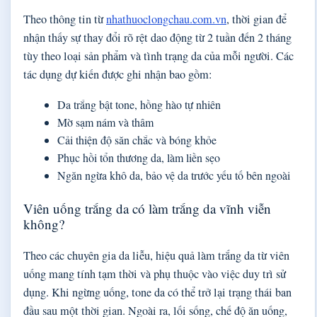
Theo thông tin từ
nhathuoclongchau.com.vn
, thời gian để
nhận thấy sự thay đổi rõ rệt dao động từ 2 tuần đến 2 tháng
tùy theo loại sản phẩm và tình trạng da của mỗi người. Các
tác dụng dự kiến được ghi nhận bao gồm:
Da trắng bật tone, hồng hào tự nhiên
Mờ sạm nám và thâm
Cải thiện độ săn chắc và bóng khỏe
Phục hồi tổn thương da, làm liền sẹo
Ngăn ngừa khô da, bảo vệ da trước yếu tố bên ngoài
Viên uống trắng da có làm trắng da vĩnh viễn
không?
Theo các chuyên gia da liễu, hiệu quả làm trắng da từ viên
uống mang tính tạm thời và phụ thuộc vào việc duy trì sử
dụng. Khi ngừng uống, tone da có thể trở lại trạng thái ban
đầu sau một thời gian. Ngoài ra, lối sống, chế độ ăn uống,