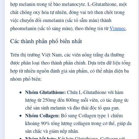
hợp melanin trong tế bào melanocyte. L-Glutathione, một
chất chống oxy hóa tự nhiên, đóng vai trò then chốt trong
việc chuyển đổi eumelanin (sắc tố sẫm màu) thành
pheomelanin (sắc tố sáng màu), theo thông tin từ
Vinmec
.
Các thành phần phổ biến nhất
Trên thị trường Việt Nam, các viên uống trắng da thường
được phân loại theo thành phần chính. Dựa trên dữ liệu tổng
hợp từ nhiều nguồn đánh giá sản phẩm, có thể nhận diện ba
nhóm phổ biến:
Nhóm Glutathione:
Chứa L-Glutathione với hàm
lượng từ 250mg đến 800mg mỗi viên, có tác dụng ức
chế sản sinh melanin và đào thải độc tố qua gan.
Nhóm Collagen:
Bổ sung Collagen type 1 chiếm
khoảng 90% tổng lượng collagen trong cơ thể, giúp da
săn chắc và giảm nếp nhăn.
Nhóm kết hợp:
Kết hợp Glutathione, Collagen với