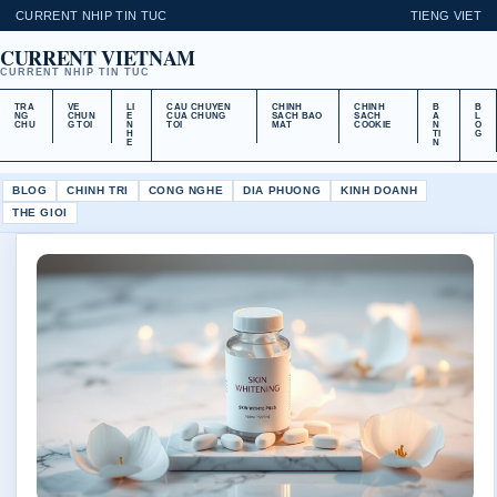
CURRENT NHIP TIN TUC
TIENG VIET
CURRENT VIETNAM
CURRENT NHIP TIN TUC
TRA
VE
LI
CAU CHUYEN
CHINH
CHINH
B
B
NG
CHUN
E
CUA CHUNG
SACH BAO
SACH
A
L
CHU
G TOI
N
TOI
MAT
COOKIE
N
O
H
TI
G
E
N
BLOG
CHINH TRI
CONG NGHE
DIA PHUONG
KINH DOANH
THE GIOI