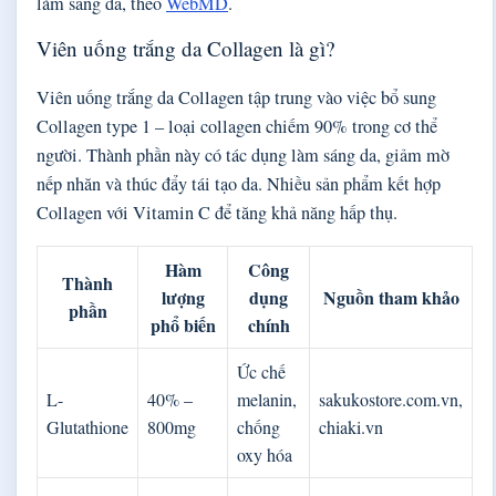
làm sáng da, theo
WebMD
.
Viên uống trắng da Collagen là gì?
Viên uống trắng da Collagen tập trung vào việc bổ sung
Collagen type 1 – loại collagen chiếm 90% trong cơ thể
người. Thành phần này có tác dụng làm sáng da, giảm mờ
nếp nhăn và thúc đẩy tái tạo da. Nhiều sản phẩm kết hợp
Collagen với Vitamin C để tăng khả năng hấp thụ.
Hàm
Công
Thành
lượng
dụng
Nguồn tham khảo
phần
phổ biến
chính
Ức chế
L-
40% –
melanin,
sakukostore.com.vn,
Glutathione
800mg
chống
chiaki.vn
oxy hóa