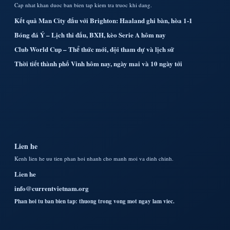
Cap nhat khan duoc ban bien tap kiem tra truoc khi dang.
Kết quả Man City đấu với Brighton: Haaland ghi bàn, hòa 1-1
Bóng đá Ý – Lịch thi đấu, BXH, kèo Serie A hôm nay
Club World Cup – Thể thức mới, đội tham dự và lịch sử
Thời tiết thành phố Vinh hôm nay, ngày mai và 10 ngày tới
Lien he
Kenh lien he uu tien phan hoi nhanh cho manh moi va dinh chinh.
Lien he
info@currentvietnam.org
Phan hoi tu ban bien tap: thuong trong vong mot ngay lam viec.