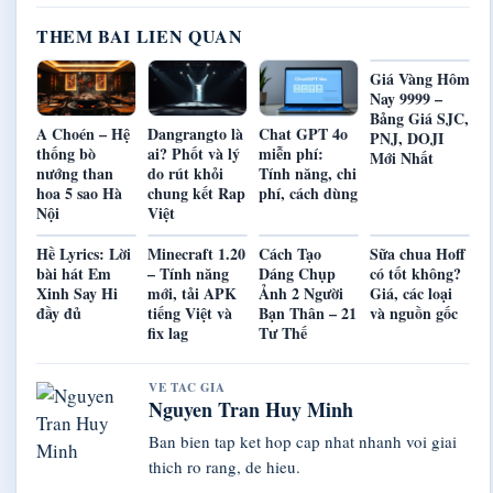
THEM BAI LIEN QUAN
Giá Vàng Hôm
Nay 9999 –
Bảng Giá SJC,
A Choén – Hệ
Dangrangto là
Chat GPT 4o
PNJ, DOJI
thống bò
ai? Phốt và lý
miễn phí:
Mới Nhất
nướng than
do rút khỏi
Tính năng, chi
hoa 5 sao Hà
chung kết Rap
phí, cách dùng
Nội
Việt
Hề Lyrics: Lời
Minecraft 1.20
Cách Tạo
Sữa chua Hoff
bài hát Em
– Tính năng
Dáng Chụp
có tốt không?
Xinh Say Hi
mới, tải APK
Ảnh 2 Người
Giá, các loại
đầy đủ
tiếng Việt và
Bạn Thân – 21
và nguồn gốc
fix lag
Tư Thế
VE TAC GIA
Nguyen Tran Huy Minh
Ban bien tap ket hop cap nhat nhanh voi giai
thich ro rang, de hieu.