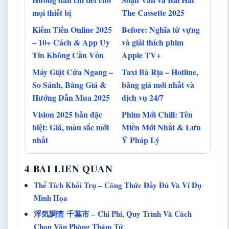
mọi thiết bị
The Cassette 2025
Kiếm Tiền Online 2025
Before: Nghĩa từ vựng
– 10+ Cách & App Uy
và giải thích phim
Tín Không Cần Vốn
Apple TV+
Máy Giặt Cửa Ngang –
Taxi Bà Rịa – Hotline,
So Sánh, Bảng Giá &
bảng giá mới nhất và
Hướng Dẫn Mua 2025
dịch vụ 24/7
Vision 2025 bản đặc
Phim Mới Chill: Tên
biệt: Giá, màu sắc mới
Miền Mới Nhất & Lưu
nhất
Ý Pháp Lý
4 BAI LIEN QUAN
Thể Tích Khối Trụ – Công Thức Đầy Đủ Và Ví Dụ
Minh Họa
浮気調査 千葉市 – Chi Phí, Quy Trình Và Cách
Chọn Văn Phòng Thám Tử