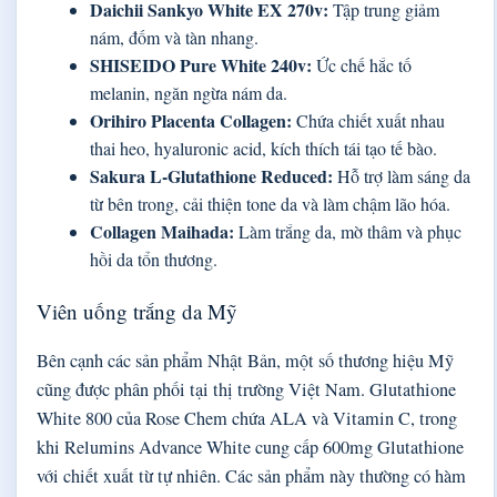
Daichii Sankyo White EX 270v:
Tập trung giảm
nám, đốm và tàn nhang.
SHISEIDO Pure White 240v:
Ức chế hắc tố
melanin, ngăn ngừa nám da.
Orihiro Placenta Collagen:
Chứa chiết xuất nhau
thai heo, hyaluronic acid, kích thích tái tạo tế bào.
Sakura L-Glutathione Reduced:
Hỗ trợ làm sáng da
từ bên trong, cải thiện tone da và làm chậm lão hóa.
Collagen Maihada:
Làm trắng da, mờ thâm và phục
hồi da tổn thương.
Viên uống trắng da Mỹ
Bên cạnh các sản phẩm Nhật Bản, một số thương hiệu Mỹ
cũng được phân phối tại thị trường Việt Nam. Glutathione
White 800 của Rose Chem chứa ALA và Vitamin C, trong
khi Relumins Advance White cung cấp 600mg Glutathione
với chiết xuất từ tự nhiên. Các sản phẩm này thường có hàm