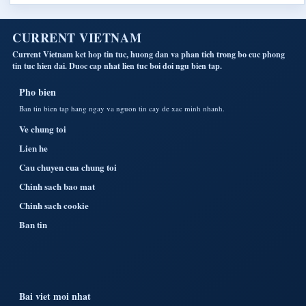
CURRENT VIETNAM
Current Vietnam ket hop tin tuc, huong dan va phan tich trong bo cuc phong
tin tuc hien dai. Duoc cap nhat lien tuc boi doi ngu bien tap.
Pho bien
Ban tin bien tap hang ngay va nguon tin cay de xac minh nhanh.
Ve chung toi
Lien he
Cau chuyen cua chung toi
Chinh sach bao mat
Chinh sach cookie
Ban tin
Bai viet moi nhat