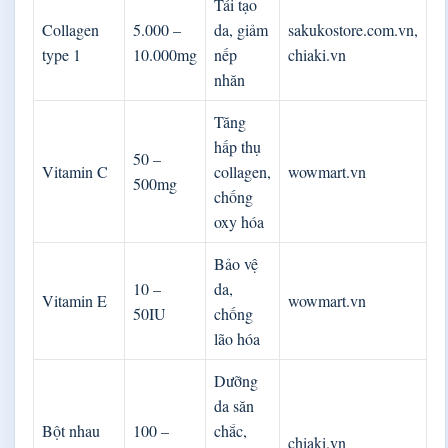
Tái tạo
Collagen
5.000 –
da, giảm
sakukostore.com.vn,
type 1
10.000mg
nếp
chiaki.vn
nhăn
Tăng
hấp thụ
50 –
Vitamin C
collagen,
wowmart.vn
500mg
chống
oxy hóa
Bảo vệ
10 –
da,
Vitamin E
wowmart.vn
50IU
chống
lão hóa
Dưỡng
da săn
Bột nhau
100 –
chắc,
chiaki.vn