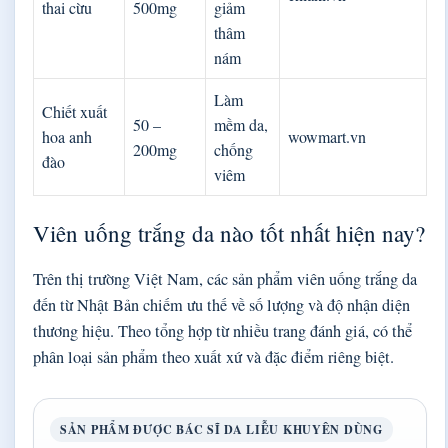
thai cừu
500mg
giảm
thâm
nám
Làm
Chiết xuất
50 –
mềm da,
hoa anh
wowmart.vn
200mg
chống
đào
viêm
Viên uống trắng da nào tốt nhất hiện nay?
Trên thị trường Việt Nam, các sản phẩm viên uống trắng da
đến từ Nhật Bản chiếm ưu thế về số lượng và độ nhận diện
thương hiệu. Theo tổng hợp từ nhiều trang đánh giá, có thể
phân loại sản phẩm theo xuất xứ và đặc điểm riêng biệt.
SẢN PHẨM ĐƯỢC BÁC SĨ DA LIỄU KHUYÊN DÙNG