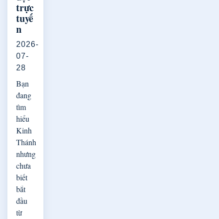
trực
tuyế
n
2026-
07-
28
Bạn
đang
tìm
hiểu
Kinh
Thánh
nhưng
chưa
biết
bắt
đầu
từ