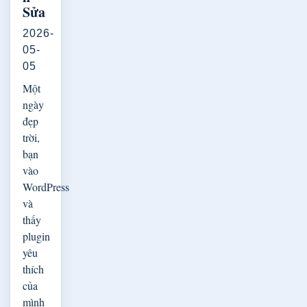
Sửa
2026-
05-
05
Một
ngày
đẹp
trời,
bạn
vào
WordPress
và
thấy
plugin
yêu
thích
của
mình