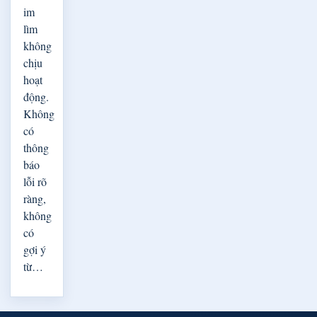
im
lìm
không
chịu
hoạt
động.
Không
có
thông
báo
lỗi rõ
ràng,
không
có
gợi ý
từ…