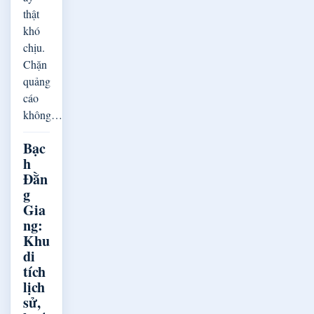
thật
khó
chịu.
Chặn
quảng
cáo
không…
Bạc
h
Đằn
g
Gia
ng:
Khu
di
tích
lịch
sử,