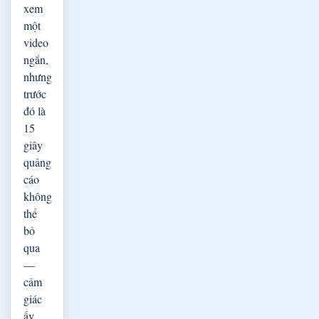
xem
một
video
ngắn,
nhưng
trước
đó là
15
giây
quảng
cáo
không
thể
bỏ
qua
—
cảm
giác
ấy