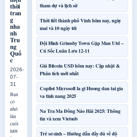
thời
tham dự và lịch sử
tran
g
Thời tiết thành phố Vinh hôm nay, ngày
nha
mai và 10 ngày tới
nh
Tru
Đội Hình Grimsby Town Gặp Man Utd –
ng
Cú Sốc Luân Lưu 12-11
Quố
c
Giá Bitcoin USD hôm nay: Cập nhật &
2026-
Phân tích mới nhất
07-
31
Copilot Microsoft la gi Huong dan tai gia
Bạn
va tinh nang 2025
có
nhớ
Na Tra Ma Đồng Náo Hải 2025: Thông
lần
tin và xem Vietsub
cuối
lướt
Trẻ sơ sinh – Hướng dẫn đầy đủ về độ