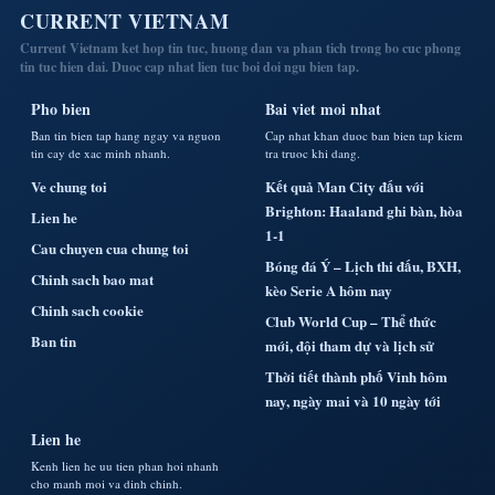
CURRENT VIETNAM
Current Vietnam ket hop tin tuc, huong dan va phan tich trong bo cuc phong
tin tuc hien dai. Duoc cap nhat lien tuc boi doi ngu bien tap.
Pho bien
Bai viet moi nhat
Ban tin bien tap hang ngay va nguon
Cap nhat khan duoc ban bien tap kiem
tin cay de xac minh nhanh.
tra truoc khi dang.
Ve chung toi
Kết quả Man City đấu với
Brighton: Haaland ghi bàn, hòa
Lien he
1-1
Cau chuyen cua chung toi
Bóng đá Ý – Lịch thi đấu, BXH,
Chinh sach bao mat
kèo Serie A hôm nay
Chinh sach cookie
Club World Cup – Thể thức
Ban tin
mới, đội tham dự và lịch sử
Thời tiết thành phố Vinh hôm
nay, ngày mai và 10 ngày tới
Lien he
Kenh lien he uu tien phan hoi nhanh
cho manh moi va dinh chinh.