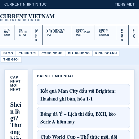
CURRENT NHIP TIN TUC
TIENG VIET
CURRENT VIETNAM
CURRENT NHIP TIN TUC
TRA
VE
LI
CAU CHUYEN
CHINH
CHINH
B
B
NG
CHUN
E
CUA CHUNG
SACH BAO
SACH
A
L
CHU
G TOI
N
TOI
MAT
COOKIE
N
O
H
TI
G
E
N
BLOG
CHINH TRI
CONG NGHE
DIA PHUONG
KINH DOANH
THE GIOI
BAI VIET MOI NHAT
CAP
NHAT
MOI
Kết quả Man City đấu với Brighton:
NHAT
Haaland ghi bàn, hòa 1-1
Shei
n là
Bóng đá Ý – Lịch thi đấu, BXH, kèo
gì?
Serie A hôm nay
Thư
ơng
Club World Cup – Thể thức mới, đội
hiệu