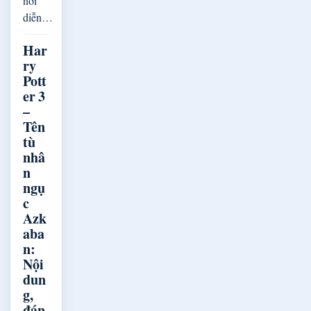
nơi
diễn…
Har
ry
Pott
er 3
–
Tên
tù
nhâ
n
ngụ
c
Azk
aba
n:
Nội
dun
g,
đán