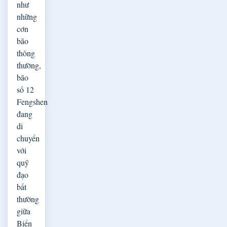
như
những
cơn
bão
thông
thường,
bão
số 12
Fengshen
đang
di
chuyển
với
quỹ
đạo
bất
thường
giữa
Biển