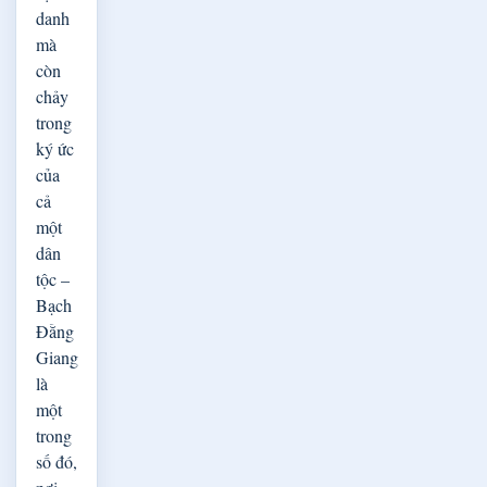
danh
mà
còn
chảy
trong
ký ức
của
cả
một
dân
tộc –
Bạch
Đằng
Giang
là
một
trong
số đó,