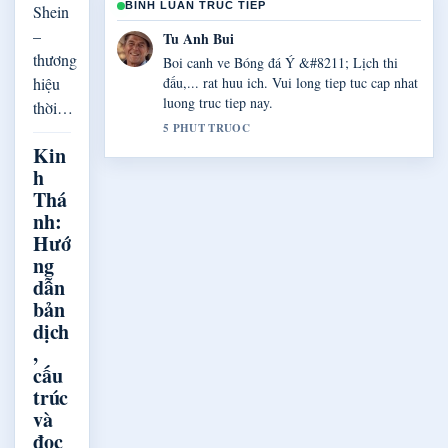
BINH LUAN TRUC TIEP
Shein
–
Tu Anh Bui
thương
Boi canh ve Bóng đá Ý &#8211; Lịch thi
hiệu
đấu,... rat huu ich. Vui long tiep tuc cap nhat
luong truc tiep nay.
thời…
5 PHUT TRUOC
Kin
h
Thá
nh:
Hướ
ng
dẫn
bản
dịch
,
cấu
trúc
và
đọc