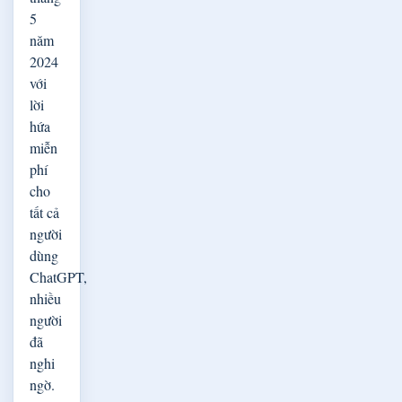
5
năm
2024
với
lời
hứa
miễn
phí
cho
tất cả
người
dùng
ChatGPT,
nhiều
người
đã
nghi
ngờ.