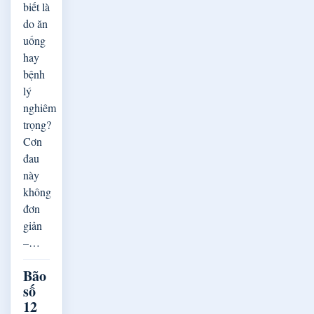
biết là
do ăn
uống
hay
bệnh
lý
nghiêm
trọng?
Cơn
đau
này
không
đơn
giản
–…
Bão
số
12