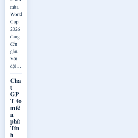
mùa
World
Cup
2026
đang
đến
gần.
Với
đội…
Cha
t
GP
T 4o
miễ
n
phí:
Tín
h