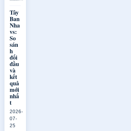
Tây
Ban
Nha
vs:
So
sán
h
đối
đầu
và
kết
quả
mới
nhấ
t
2026-
07-
25