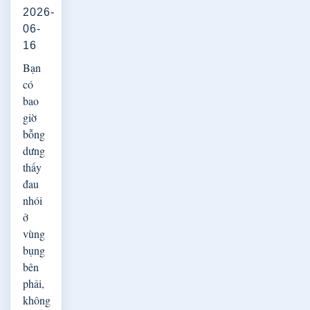
2026-
06-
16
Bạn
có
bao
giờ
bỗng
dưng
thấy
đau
nhói
ở
vùng
bụng
bên
phải,
không