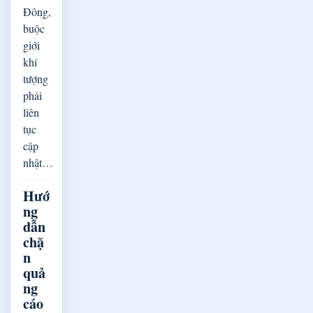
Đông,
buộc
giới
khí
tượng
phải
liên
tục
cập
nhật…
Hướ
ng
dẫn
chặ
n
quả
ng
cáo