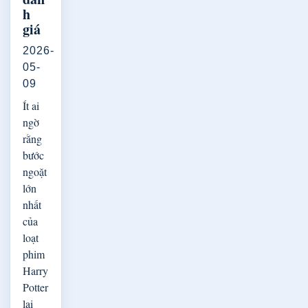
h
giá
2026-
05-
09
Ít ai
ngờ
rằng
bước
ngoặt
lớn
nhất
của
loạt
phim
Harry
Potter
lại