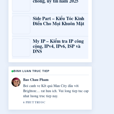
chóng, uy tín năm 2025
Side Part – Kiểu Tóc Kinh
Điển Cho Mọi Khuôn Mặt
My IP – Kiểm tra IP công
cộng, IPv4, IPv6, ISP và
DNS
BINH LUAN TRUC TIEP
Quang Huy Vo
Bao phu ve Bóng đá Ý &#8211; Lịch thi
đấu,... rat chac chan va de theo doi.
8 PHUT TRUOC