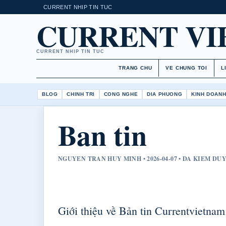
CURRENT NHIP TIN TUC
CURRENT V
CURRENT NHIP TIN TUC
TRANG CHU
VE CHUNG TOI
L
BLOG
CHINH TRI
CONG NGHE
DIA PHUONG
KINH DOAN
Ban tin
NGUYEN TRAN HUY MINH • 2026-04-07 • DA KIEM DU
Giới thiệu về Bản tin Currentvietnam