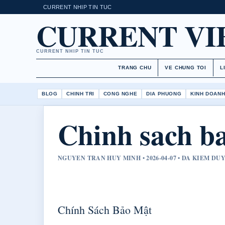
CURRENT NHIP TIN TUC
CURRENT V
CURRENT NHIP TIN TUC
TRANG CHU
VE CHUNG TOI
L
BLOG
CHINH TRI
CONG NGHE
DIA PHUONG
KINH DOAN
Chinh sach b
NGUYEN TRAN HUY MINH • 2026-04-07 • DA KIEM D
Chính Sách Bảo Mật