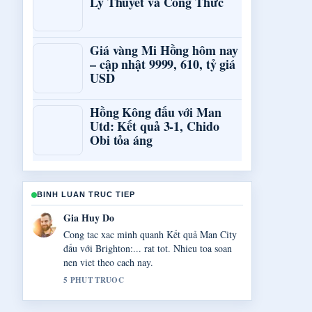
Lý Thuyết và Công Thức
Giá vàng Mi Hồng hôm nay
– cập nhật 9999, 610, tỷ giá
USD
Hồng Kông đấu với Man
Utd: Kết quả 3-1, Chido
Obi tỏa áng
BINH LUAN TRUC TIEP
Tu Anh Bui
Tong hop rat tot ve Bóng đá Ý &#8211; Lịch
thi đấu,.... Day la ban tom tat ro rang nhat
toi thay hom nay.
7 PHUT TRUOC