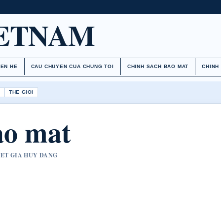
IETNAM
IEN HE
CAU CHUYEN CUA CHUNG TOI
CHINH SACH BAO MAT
CHINH
H
THE GIOI
ao mat
UYET GIA HUY DANG