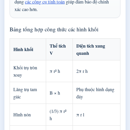
dụng
các công cụ tính toán
giúp đảm bảo độ chính
xác cao hơn.
Bảng tổng hợp công thức các hình khối
Thể tích
Diện tích xung
Hình khối
V
quanh
Khối trụ tròn
π r² h
2π r h
xoay
Lăng trụ tam
Phụ thuộc hình dạng
B × h
giác
đáy
(1/3) π r²
Hình nón
π r l
h