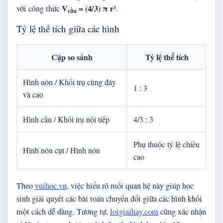
V
= (4/3) π r³
với công thức
.
cầu
Tỷ lệ thể tích giữa các hình
Cặp so sánh
Tỷ lệ thể tích
Hình nón / Khối trụ cùng đáy
1 : 3
và cao
Hình cầu / Khối trụ nội tiếp
4/3 : 3
Phụ thuộc tỷ lệ chiều
Hình nón cụt / Hình nón
cao
Theo
vuihoc.vn
, việc hiểu rõ mối quan hệ này giúp học
sinh giải quyết các bài toán chuyển đổi giữa các hình khối
một cách dễ dàng. Tương tự,
loigiaihay.com
cũng xác nhận