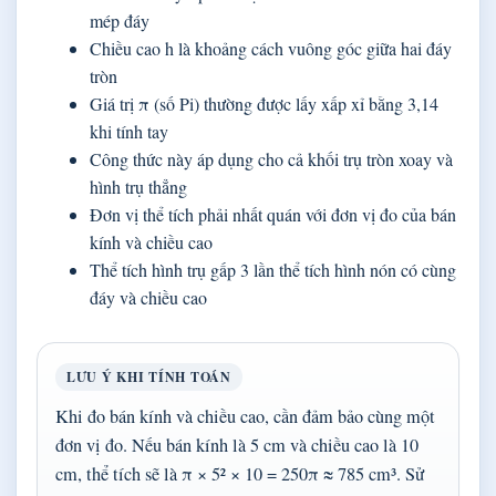
mép đáy
Chiều cao h là khoảng cách vuông góc giữa hai đáy
tròn
Giá trị π (số Pi) thường được lấy xấp xỉ bằng 3,14
khi tính tay
Công thức này áp dụng cho cả khối trụ tròn xoay và
hình trụ thẳng
Đơn vị thể tích phải nhất quán với đơn vị đo của bán
kính và chiều cao
Thể tích hình trụ gấp 3 lần thể tích hình nón có cùng
đáy và chiều cao
LƯU Ý KHI TÍNH TOÁN
Khi đo bán kính và chiều cao, cần đảm bảo cùng một
đơn vị đo. Nếu bán kính là 5 cm và chiều cao là 10
cm, thể tích sẽ là π × 5² × 10 = 250π ≈ 785 cm³. Sử