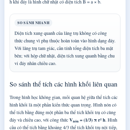
h khi đáy là hình chữ nhật có diện tích B = a × b.
SO SÁNH NHANH
Diện tích xung quanh của lăng trụ không có công
thức chung vì phụ thuộc hoàn toàn vào hình dạng đáy.
Với lăng trụ tam giác, cần tính tổng diện tích ba mặt
bên; với hộp chữ nhật, diện tích xung quanh bằng chu
vi đáy nhân chiều cao.
So sánh thể tích các hình khối liên quan
Trong hình học không gian, mối quan hệ giữa thể tích các
hình khối là một phần kiến thức quan trọng. Hình nón có
thể tích bằng đúng một phần ba thể tích khối trụ có cùng
V
= (1/3) π r² h
đáy và chiều cao, với công thức
. Hình
nón
cầu có thể tích bằng khoảng 4/3 thể tích khối trụ nội tiếp,