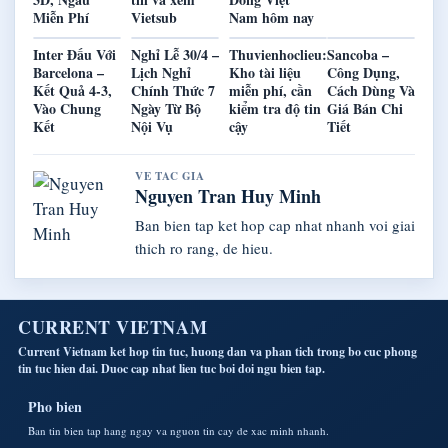
Miễn Phí
Vietsub
Nam hôm nay
Inter Đấu Với
Nghỉ Lễ 30/4 –
Thuvienhoclieu:
Sancoba –
Barcelona –
Lịch Nghỉ
Kho tài liệu
Công Dụng,
Kết Quả 4-3,
Chính Thức 7
miễn phí, cần
Cách Dùng Và
Vào Chung
Ngày Từ Bộ
kiểm tra độ tin
Giá Bán Chi
Kết
Nội Vụ
cậy
Tiết
VE TAC GIA
Nguyen Tran Huy Minh
Ban bien tap ket hop cap nhat nhanh voi giai
thich ro rang, de hieu.
CURRENT VIETNAM
Current Vietnam ket hop tin tuc, huong dan va phan tich trong bo cuc phong
tin tuc hien dai. Duoc cap nhat lien tuc boi doi ngu bien tap.
Pho bien
Ban tin bien tap hang ngay va nguon tin cay de xac minh nhanh.