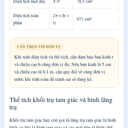
Diện tích một đáy
π r²
78,5 cm²
Diện tích toàn
2π r (h +
471 cm²
phần
r)
CẨN THẬN VỚI ĐƠN VỊ
Khi tính diện tích và thể tích, cần đảm bảo bán kính r
và chiều cao h cùng đơn vị đo. Nếu bán kính là 5 cm
và chiều cao là 0,1 m, cần quy đổi về cùng đơn vị
trước khi tính toán để tránh sai số đáng kể.
Thể tích khối trụ tam giác và hình lăng
trụ
Khối trụ tam giác hay còn gọi là lăng trụ tam giác là hình
khối có đáy là hình tam giác và các mặt bên là hình chữ