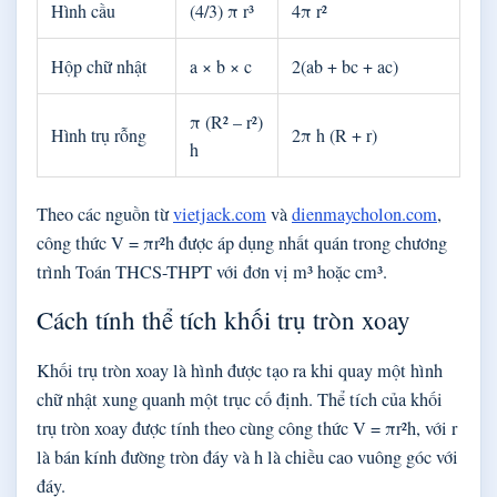
Hình cầu
(4/3) π r³
4π r²
Hộp chữ nhật
a × b × c
2(ab + bc + ac)
π (R² – r²)
Hình trụ rỗng
2π h (R + r)
h
Theo các nguồn từ
vietjack.com
và
dienmaycholon.com
,
công thức V = πr²h được áp dụng nhất quán trong chương
trình Toán THCS-THPT với đơn vị m³ hoặc cm³.
Cách tính thể tích khối trụ tròn xoay
Khối trụ tròn xoay là hình được tạo ra khi quay một hình
chữ nhật xung quanh một trục cố định. Thể tích của khối
trụ tròn xoay được tính theo cùng công thức V = πr²h, với r
là bán kính đường tròn đáy và h là chiều cao vuông góc với
đáy.