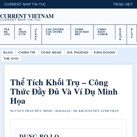
CURRENT NHIP TIN TUC
TIENG VIET
CURRENT VIETNAM
CURRENT NHIP TIN TUC
TRA
VE
LI
CAU CHUYEN
CHINH
CHINH
B
B
NG
CHUN
E
CUA CHUNG
SACH BAO
SACH
A
L
CHU
G TOI
N
TOI
MAT
COOKIE
N
O
H
TI
G
E
N
BLOG
CHINH TRI
CONG NGHE
DIA PHUONG
KINH DOANH
THE GIOI
Thể Tích Khối Trụ – Công
Thức Đầy Đủ Và Ví Dụ Minh
Họa
NGUYEN TRAN HUY MINH • 2026-04-26 • DA KIEM DUYET LINH TRAN
DUNG BO LO