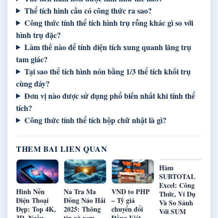
Thể tích hình cầu có công thức ra sao?
Công thức tính thể tích hình trụ rỗng khác gì so với
hình trụ đặc?
Làm thế nào để tính diện tích xung quanh lăng trụ
tam giác?
Tại sao thể tích hình nón bằng 1/3 thể tích khối trụ
cùng đáy?
Đơn vị nào được sử dụng phổ biến nhất khi tính thể
tích?
Công thức tính thể tích hộp chữ nhật là gì?
THEM BAI LIEN QUAN
Hàm
SUBTOTAL
Excel: Công
Hình Nền
Na Tra Ma
VND to PHP
Thức, Ví Dụ
Điện Thoại
Đồng Náo Hải
– Tỷ giá
Và So Sánh
Đẹp: Top 4K,
2025: Thông
chuyển đổi
Với SUM
3D, Ngầu
tin và xem
Đồng Việt