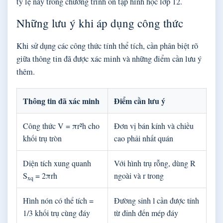
tỷ lệ này trong chương trình ôn tập hình học lớp 12.
Những lưu ý khi áp dụng công thức
Khi sử dụng các công thức tính thể tích, cần phân biệt rõ
giữa thông tin đã được xác minh và những điểm cần lưu ý
thêm.
Thông tin đã xác minh
Điểm cần lưu ý
Công thức V = πr²h cho
Đơn vị bán kính và chiều
khối trụ tròn
cao phải nhất quán
Diện tích xung quanh
Với hình trụ rỗng, dùng R
S
= 2πrh
ngoài và r trong
xq
Hình nón có thể tích =
Đường sinh l cần được tính
1/3 khối trụ cùng đáy
từ đỉnh đến mép đáy