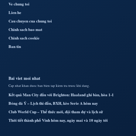
Ve chung toi
Lien he
Cau chuyen cua chung toi
Chinh sach bao mat
Chinh sach cookie
Ban tin
Bai viet moi nhat
Cap nhat khan duoc ban bien tap kiem tra truoc khi dang.
Kết quả Man City đấu với Brighton: Haaland ghi bàn, hòa 1-1
Bóng đá Ý – Lịch thi đấu, BXH, kèo Serie A hôm nay
Club World Cup – Thể thức mới, đội tham dự và lịch sử
Thời tiết thành phố Vinh hôm nay, ngày mai và 10 ngày tới