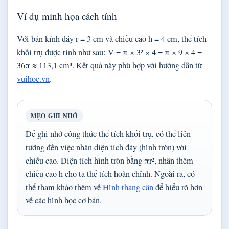
Ví dụ minh họa cách tính
Với bán kính đáy r = 3 cm và chiều cao h = 4 cm, thể tích
khối trụ được tính như sau: V = π × 3² × 4 = π × 9 × 4 =
36π ≈ 113,1 cm³. Kết quả này phù hợp với hướng dẫn từ
vuihoc.vn
.
MẸO GHI NHỚ
Để ghi nhớ công thức thể tích khối trụ, có thể liên
tưởng đến việc nhân diện tích đáy (hình tròn) với
chiều cao. Diện tích hình tròn bằng πr², nhân thêm
chiều cao h cho ta thể tích hoàn chỉnh. Ngoài ra, có
thể tham khảo thêm về
Hình thang cân
để hiểu rõ hơn
về các hình học cơ bản.