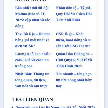
Bão nhiệt đới dữ dội
Nhân dân tệ – Tỷ giá,
Matmo (bão số 21)
Quy Đổi Và Cách Đổi
2025: cập nhật và tác
Tiền Mới Nhất
động
Taxi Bà Rịa – Hotline,
CSR là gì – Khái
bảng giá mới nhất và
niệm, hoạt động và so
dịch vụ 24/7
sánh với ESG chi tiết
Lương khô bao nhiêu
Quần Đảo Hoàng Sa –
calo? Giá và cách ăn
Chủ Quyền, Vị Trí Và
không béo
Tình Hình 2025
Nhật Bản: Thông tin
Tin nhanh – tổng hợp
tổng quan, du lịch,
tin tức nóng nhất hôm
văn hóa và ẩm thực
nay
4 BAI LIEN QUAN
Smartphone – Giá Rẻ Samsung 5G Tốt Nhất 2025