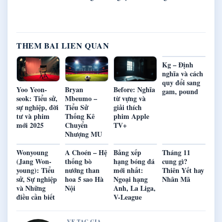
THEM BAI LIEN QUAN
Kg – Định
nghĩa và cách
quy đổi sang
Yoo Yeon-
Bryan
Before: Nghĩa
gam, pound
seok: Tiểu sử,
Mbeumo –
từ vựng và
sự nghiệp, đời
Tiểu Sử
giải thích
tư và phim
Thống Kê
phim Apple
mới 2025
Chuyển
TV+
Nhượng MU
Wonyoung
A Choén – Hệ
Bảng xếp
Tháng 11
(Jang Won-
thống bò
hạng bóng đá
cung gì?
young): Tiểu
nướng than
mới nhất:
Thiên Yết hay
sử, Sự nghiệp
hoa 5 sao Hà
Ngoại hạng
Nhân Mã
và Những
Nội
Anh, La Liga,
điều cần biết
V-League
VE TAC GIA