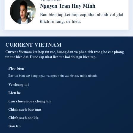
Nguyen Tran Huy Minh
Ban bien tap ket hop cap nhat nhanh voi giai
thich ro rang, de hieu.
CURRENT VIETNAM
Current Vietnam ket hop tin tuc, huong dan va phan tich trong bo cuc phong
tin tuc hien dai. Duoc cap nhat lien tuc boi doi ngu bien tap.
Pho bien
Ban tin bien tap hang ngay va nguon tin cay de xac minh nhanh.
Ve chung toi
Lien he
Cau chuyen cua chung toi
Chinh sach bao mat
Chinh sach cookie
Ban tin