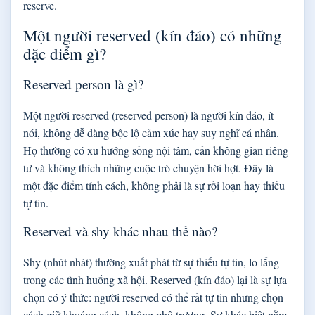
reserve.
Một người reserved (kín đáo) có những
đặc điểm gì?
Reserved person là gì?
Một người reserved (reserved person) là người kín đáo, ít
nói, không dễ dàng bộc lộ cảm xúc hay suy nghĩ cá nhân.
Họ thường có xu hướng sống nội tâm, cần không gian riêng
tư và không thích những cuộc trò chuyện hời hợt. Đây là
một đặc điểm tính cách, không phải là sự rối loạn hay thiếu
tự tin.
Reserved và shy khác nhau thế nào?
Shy (nhút nhát) thường xuất phát từ sự thiếu tự tin, lo lắng
trong các tình huống xã hội. Reserved (kín đáo) lại là sự lựa
chọn có ý thức: người reserved có thể rất tự tin nhưng chọn
cách giữ khoảng cách, không phô trương. Sự khác biệt nằm