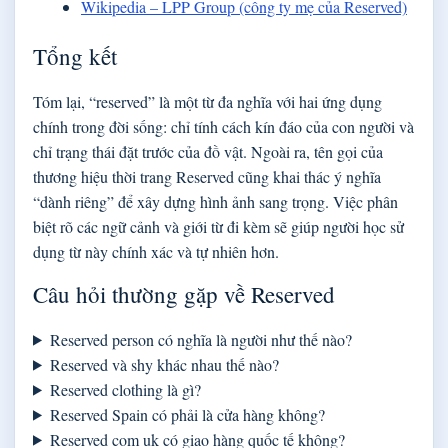
Wikipedia – LPP Group (công ty mẹ của Reserved)
Tổng kết
Tóm lại, “reserved” là một từ đa nghĩa với hai ứng dụng
chính trong đời sống: chỉ tính cách kín đáo của con người và
chỉ trạng thái đặt trước của đồ vật. Ngoài ra, tên gọi của
thương hiệu thời trang Reserved cũng khai thác ý nghĩa
“dành riêng” để xây dựng hình ảnh sang trọng. Việc phân
biệt rõ các ngữ cảnh và giới từ đi kèm sẽ giúp người học sử
dụng từ này chính xác và tự nhiên hơn.
Câu hỏi thường gặp về Reserved
Reserved person có nghĩa là người như thế nào?
Reserved và shy khác nhau thế nào?
Reserved clothing là gì?
Reserved Spain có phải là cửa hàng không?
Reserved com uk có giao hàng quốc tế không?