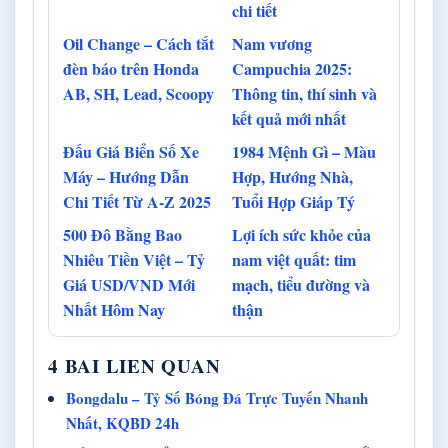
chi tiết
Oil Change – Cách tắt
Nam vương
đèn báo trên Honda
Campuchia 2025:
AB, SH, Lead, Scoopy
Thông tin, thí sinh và
kết quả mới nhất
Đấu Giá Biển Số Xe
1984 Mệnh Gì – Màu
Máy – Hướng Dẫn
Hợp, Hướng Nhà,
Chi Tiết Từ A-Z 2025
Tuổi Hợp Giáp Tý
500 Đô Bằng Bao
Lợi ích sức khỏe của
Nhiêu Tiền Việt – Tỷ
nam việt quất: tim
Giá USD/VND Mới
mạch, tiểu đường và
Nhất Hôm Nay
thận
4 BAI LIEN QUAN
Bongdalu – Tỷ Số Bóng Đá Trực Tuyến Nhanh
Nhất, KQBD 24h