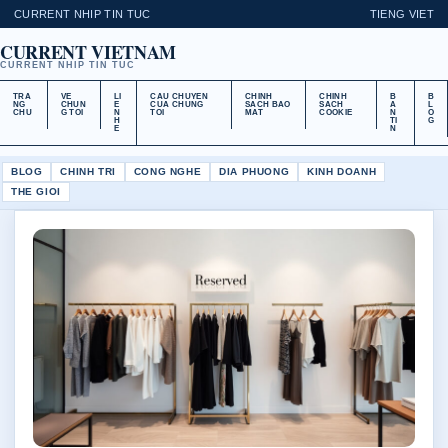
CURRENT NHIP TIN TUC
TIENG VIET
CURRENT VIETNAM
CURRENT NHIP TIN TUC
TRA
VE
LI
CAU CHUYEN
CHINH
CHINH
B
B
NG
CHUN
E
CUA CHUNG
SACH BAO
SACH
A
L
CHU
G TOI
N
TOI
MAT
COOKIE
N
O
H
TI
G
E
N
BLOG
CHINH TRI
CONG NGHE
DIA PHUONG
KINH DOANH
THE GIOI