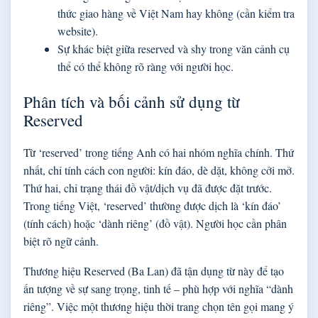
thức giao hàng về Việt Nam hay không (cần kiểm tra
website).
Sự khác biệt giữa reserved và shy trong văn cảnh cụ
thể có thể không rõ ràng với người học.
Phân tích và bối cảnh sử dụng từ
Reserved
Từ ‘reserved’ trong tiếng Anh có hai nhóm nghĩa chính. Thứ
nhất, chỉ tính cách con người: kín đáo, dè dặt, không cởi mở.
Thứ hai, chỉ trạng thái đồ vật/dịch vụ đã được đặt trước.
Trong tiếng Việt, ‘reserved’ thường được dịch là ‘kín đáo’
(tính cách) hoặc ‘dành riêng’ (đồ vật). Người học cần phân
biệt rõ ngữ cảnh.
Thương hiệu Reserved (Ba Lan) đã tận dụng từ này để tạo
ấn tượng về sự sang trọng, tinh tế – phù hợp với nghĩa “dành
riêng”. Việc một thương hiệu thời trang chọn tên gọi mang ý