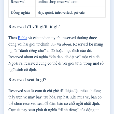
Reserved
online shop reserved.com
Đồng nghĩa
shy, quiet, introverted, private
Reserved đi với giới từ gì?
Theo
Babla
và các từ điển uy tín, reserved thường được
dùng với hai giới từ chính:
for
và
about
. Reserved for mang
nghĩa “dành riêng cho” ai đó hoặc mục đích nào đó.
Reserved about có nghĩa “kín đáo, dè dặt về” một vấn đề.
Ngoài ra, reserved cũng có thể đi với giới từ
in
trong một số
ngữ cảnh cố định.
Reserved seat là gì?
Reserved seat là cụm từ chỉ ghế đã được đặt trước, thường
thấy trên vé máy bay, tàu hỏa, rạp hát. Khi mua vé, bạn có
thể chọn reserved seat để đảm bảo có chỗ ngồi nhất định.
Cụm từ này xuất phát từ nghĩa “dành riêng” của động từ