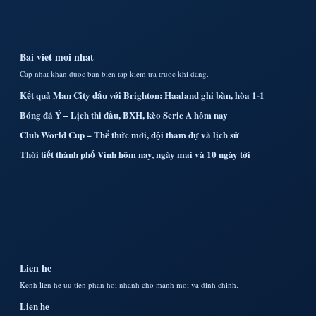
Bai viet moi nhat
Cap nhat khan duoc ban bien tap kiem tra truoc khi dang.
Kết quả Man City đấu với Brighton: Haaland ghi bàn, hòa 1-1
Bóng đá Ý – Lịch thi đấu, BXH, kèo Serie A hôm nay
Club World Cup – Thể thức mới, đội tham dự và lịch sử
Thời tiết thành phố Vinh hôm nay, ngày mai và 10 ngày tới
Lien he
Kenh lien he uu tien phan hoi nhanh cho manh moi va dinh chinh.
Lien he