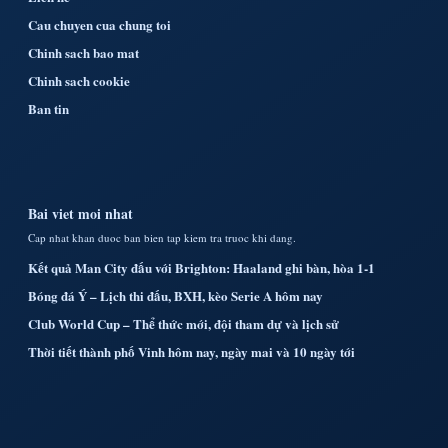
Cau chuyen cua chung toi
Chinh sach bao mat
Chinh sach cookie
Ban tin
Bai viet moi nhat
Cap nhat khan duoc ban bien tap kiem tra truoc khi dang.
Kết quả Man City đấu với Brighton: Haaland ghi bàn, hòa 1-1
Bóng đá Ý – Lịch thi đấu, BXH, kèo Serie A hôm nay
Club World Cup – Thể thức mới, đội tham dự và lịch sử
Thời tiết thành phố Vinh hôm nay, ngày mai và 10 ngày tới