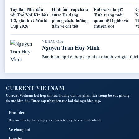
Tây Ban Nha đấu
Hình ảnh capybara
Robocash là gì?
C
với Thổ Nhĩ Kỳ: hòa
cute: Đa dạng
Tình trạng mới,
N
2-2, giành vé World
phong cách, hướng
quan hệ Digido và
T
Cup 2026
dẫn vẽ chi tiết
chuyển đổi
V
VE TAC GIA
Nguyen Tran Huy Minh
Ban bien tap ket hop cap nhat nhanh voi giai thich
CURRENT VIETNAM
Current Vietnam ket hop tin tuc, huong dan va phan tich trong bo cuc phong
tin tuc hien dai. Duoc cap nhat lien tuc boi doi ngu bien tap.
Pho bien
Ban tin bien tap hang ngay va nguon tin cay de xac minh nhanh.
Ve chung toi
Lien he