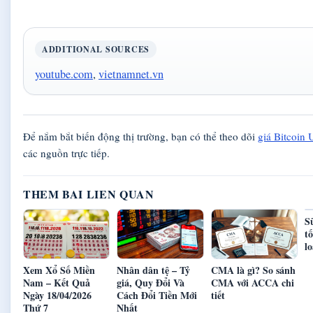
ADDITIONAL SOURCES
youtube.com
,
vietnamnet.vn
Để nắm bắt biến động thị trường, bạn có thể theo dõi
giá Bitcoin
các nguồn trực tiếp.
THEM BAI LIEN QUAN
S
t
l
Xem Xổ Số Miền
Nhân dân tệ – Tỷ
CMA là gì? So sánh
Nam – Kết Quả
giá, Quy Đổi Và
CMA với ACCA chi
Ngày 18/04/2026
Cách Đổi Tiền Mới
tiết
Thứ 7
Nhất