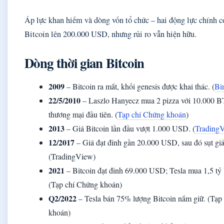
Áp lực khan hiếm và dòng vốn tổ chức – hai động lực chính c
Bitcoin lên 200.000 USD, nhưng rủi ro vẫn hiện hữu.
Dòng thời gian Bitcoin
2009
– Bitcoin ra mắt, khối genesis được khai thác. (
Bi
22/5/2010
– Laszlo Hanyecz mua 2 pizza với 10.000 B
thương mại đầu tiên. (
Tạp chí Chứng khoán
)
2013
– Giá Bitcoin lần đầu vượt 1.000 USD. (
Trading
12/2017
– Giá đạt đỉnh gần 20.000 USD, sau đó sụt gi
(TradingView)
2021
– Bitcoin đạt đỉnh 69.000 USD; Tesla mua 1,5 tỷ
(Tạp chí Chứng khoán)
Q2/2022
– Tesla bán 75% lượng Bitcoin nắm giữ. (Tạp
khoán)