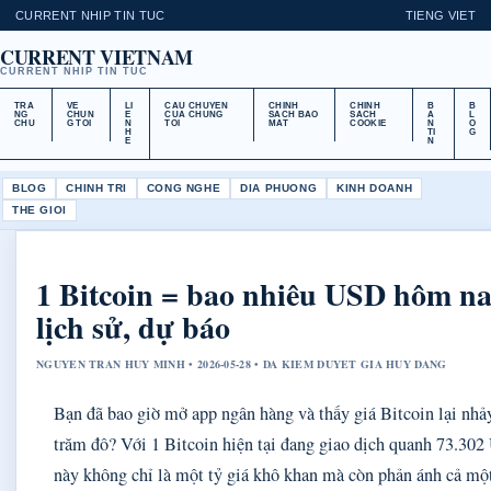
CURRENT NHIP TIN TUC
TIENG VIET
CURRENT VIETNAM
CURRENT NHIP TIN TUC
TRA
VE
LI
CAU CHUYEN
CHINH
CHINH
B
B
NG
CHUN
E
CUA CHUNG
SACH BAO
SACH
A
L
CHU
G TOI
N
TOI
MAT
COOKIE
N
O
H
TI
G
E
N
BLOG
CHINH TRI
CONG NGHE
DIA PHUONG
KINH DOANH
THE GIOI
1 Bitcoin = bao nhiêu USD hôm na
lịch sử, dự báo
NGUYEN TRAN HUY MINH • 2026-05-28 • DA KIEM DUYET GIA HUY DANG
Bạn đã bao giờ mở app ngân hàng và thấy giá Bitcoin lại nhả
trăm đô? Với 1 Bitcoin hiện tại đang giao dịch quanh 73.302
này không chỉ là một tỷ giá khô khan mà còn phản ánh cả mộ