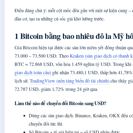
Điều đáng chú ý: mỗi cột mốc đều gắn với một sự kiện cung – 
đầu cơ, tạo ra những cú sốc giá khó lường trước.
1 Bitcoin bằng bao nhiêu đô la Mỹ h
Giá Bitcoin hiện tại được các sàn lớn niêm yết đồng thuận q
73.000 – 73.500 USD. Theo
Kraken (sàn giao dịch có thanh 
BTC = 72.868 USD, vốn hóa 1.459 nghìn tỷ USD. Trong khi
giao dịch toàn cầu)
ghi nhận 73.480,1 USD, thấp hơn 41,78% 
lịch sử.
TradingView (nền tảng biểu đồ tài chính)
cho thấy giá
72.787 USD, giảm 1,72% trong 24 giờ qua.
Làm thế nào để chuyển đổi Bitcoin sang USD?
Dùng các sàn giao dịch: Binance, Kraken, OKX đều c
chuyển đổi tức thì.
Số Bitcoin × tỷ giá hiện tại = số USD nhận được.