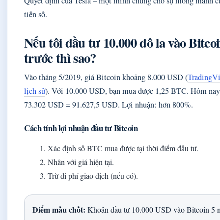
Quyết định của Tesla – một minh chứng cho sự mong manh củ
tiền số.
Nếu tôi đầu tư 10.000 đô la vào Bitco
trước thì sao?
Vào tháng 5/2019, giá Bitcoin khoảng 8.000 USD (
TradingVi
lịch sử
). Với 10.000 USD, bạn mua được 1,25 BTC. Hôm nay
73.302 USD = 91.627,5 USD. Lợi nhuận: hơn 800%.
Cách tính lợi nhuận đầu tư Bitcoin
Xác định số BTC mua được tại thời điểm đầu tư.
Nhân với giá hiện tại.
Trừ đi phí giao dịch (nếu có).
Điểm mấu chốt:
Khoản đầu tư 10.000 USD vào Bitcoin 5 