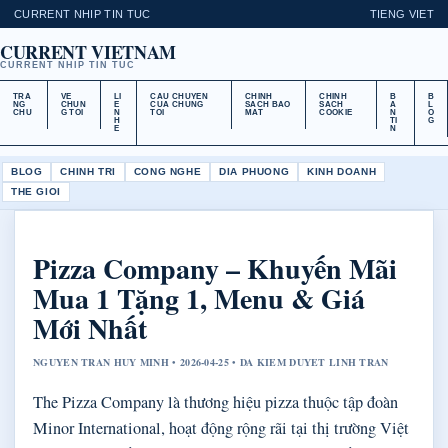
CURRENT NHIP TIN TUC
TIENG VIET
CURRENT VIETNAM
CURRENT NHIP TIN TUC
TRA
VE
LI
CAU CHUYEN
CHINH
CHINH
B
B
NG
CHUN
E
CUA CHUNG
SACH BAO
SACH
A
L
CHU
G TOI
N
TOI
MAT
COOKIE
N
O
H
TI
G
E
N
BLOG
CHINH TRI
CONG NGHE
DIA PHUONG
KINH DOANH
THE GIOI
Pizza Company – Khuyến Mãi
Mua 1 Tặng 1, Menu & Giá
Mới Nhất
NGUYEN TRAN HUY MINH • 2026-04-25 • DA KIEM DUYET LINH TRAN
The Pizza Company là thương hiệu pizza thuộc tập đoàn
Minor International, hoạt động rộng rãi tại thị trường Việt