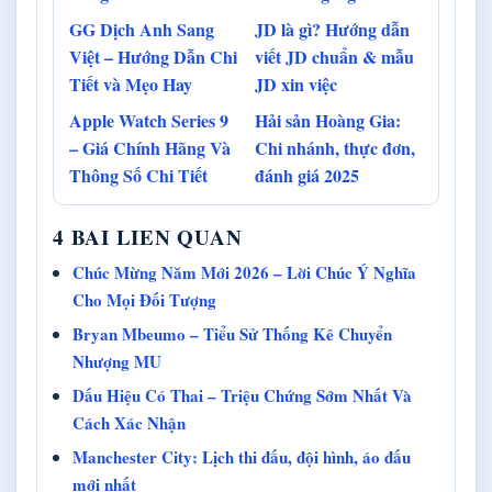
GG Dịch Anh Sang
JD là gì? Hướng dẫn
Việt – Hướng Dẫn Chi
viết JD chuẩn & mẫu
Tiết và Mẹo Hay
JD xin việc
Apple Watch Series 9
Hải sản Hoàng Gia:
– Giá Chính Hãng Và
Chi nhánh, thực đơn,
Thông Số Chi Tiết
đánh giá 2025
4 BAI LIEN QUAN
Chúc Mừng Năm Mới 2026 – Lời Chúc Ý Nghĩa
Cho Mọi Đối Tượng
Bryan Mbeumo – Tiểu Sử Thống Kê Chuyển
Nhượng MU
Dấu Hiệu Có Thai – Triệu Chứng Sớm Nhất Và
Cách Xác Nhận
Manchester City: Lịch thi đấu, đội hình, áo đấu
mới nhất