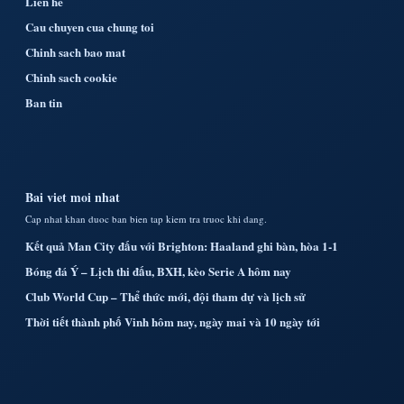
Lien he
Cau chuyen cua chung toi
Chinh sach bao mat
Chinh sach cookie
Ban tin
Bai viet moi nhat
Cap nhat khan duoc ban bien tap kiem tra truoc khi dang.
Kết quả Man City đấu với Brighton: Haaland ghi bàn, hòa 1-1
Bóng đá Ý – Lịch thi đấu, BXH, kèo Serie A hôm nay
Club World Cup – Thể thức mới, đội tham dự và lịch sử
Thời tiết thành phố Vinh hôm nay, ngày mai và 10 ngày tới