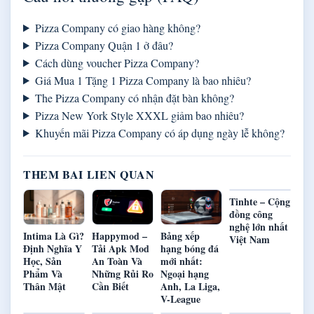
Pizza Company có giao hàng không?
Pizza Company Quận 1 ở đâu?
Cách dùng voucher Pizza Company?
Giá Mua 1 Tặng 1 Pizza Company là bao nhiêu?
The Pizza Company có nhận đặt bàn không?
Pizza New York Style XXXL giảm bao nhiêu?
Khuyến mãi Pizza Company có áp dụng ngày lễ không?
THEM BAI LIEN QUAN
Tinhte – Cộng
đồng công
nghệ lớn nhất
Intima Là Gì?
Happymod –
Bảng xếp
Việt Nam
Định Nghĩa Y
Tải Apk Mod
hạng bóng đá
Học, Sản
An Toàn Và
mới nhất:
Phẩm Và
Những Rủi Ro
Ngoại hạng
Thân Mật
Cần Biết
Anh, La Liga,
V-League