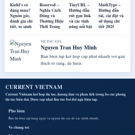
Kiehl’s có
Reserved –
TinyURL –
MathType –
đáng mua?
Nghĩa Cách
Hướng dẫn
Hướng dẫn
Nguồn gốc,
Dùng và
rút gọn link
tải, cài đặt và
đánh giá chi
Thương Hiệu
và các tính
sử dụng chi
tiết, so sánh
Thời Trang
năng nổi bật
tiết 2025
VE TAC GIA
Nguyen Tran Huy Minh
Ban bien tap ket hop cap nhat nhanh voi giai
thich ro rang, de hieu.
CURRENT VIETNAM
Current Vietnam ket hop tin tuc, huong dan va phan tich trong bo cuc phong
tin tuc hien dai. Duoc cap nhat lien tuc boi doi ngu bien tap.
Pho bien
Ban tin bien tap hang ngay va nguon tin cay de xac minh nhanh.
Ve chung toi