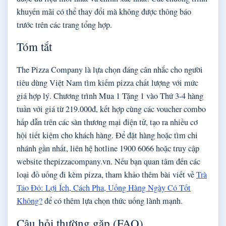
khuyến mãi có thể thay đổi mà không được thông báo
trước trên các trang tổng hợp.
Tóm tắt
The Pizza Company là lựa chọn đáng cân nhắc cho người
tiêu dùng Việt Nam tìm kiếm pizza chất lượng với mức
giá hợp lý. Chương trình Mua 1 Tặng 1 vào Thứ 3-4 hàng
tuần với giá từ 219.000đ, kết hợp cùng các voucher combo
hấp dẫn trên các sàn thương mại điện tử, tạo ra nhiều cơ
hội tiết kiệm cho khách hàng. Để đặt hàng hoặc tìm chi
nhánh gần nhất, liên hệ hotline 1900 6066 hoặc truy cập
website thepizzacompany.vn. Nếu bạn quan tâm đến các
loại đồ uống đi kèm pizza, tham khảo thêm bài viết về
Trà
Táo Đỏ: Lợi Ích, Cách Pha, Uống Hàng Ngày Có Tốt
Không?
để có thêm lựa chọn thức uống lành mạnh.
Câu hỏi thường gặp (FAQ)