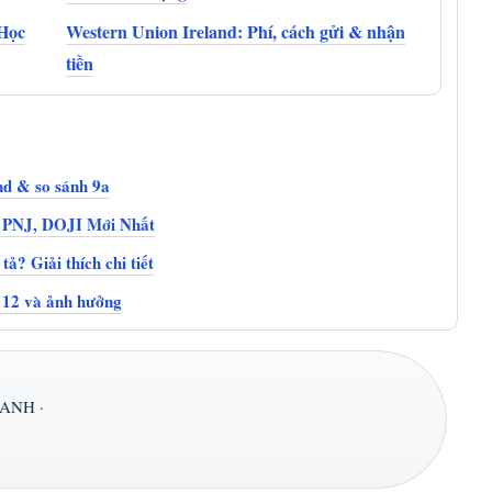
Học
Western Union Ireland: Phí, cách gửi & nhận
tiền
and & so sánh 9a
 PNJ, DOJI Mới Nhất
ả? Giải thích chi tiết
p 12 và ảnh hưởng
ANH ·