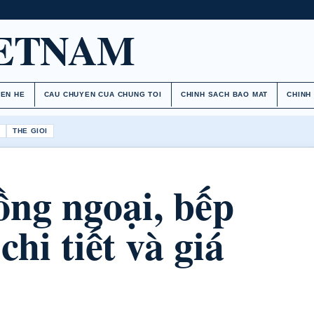
IETNAM
IEN HE
CAU CHUYEN CUA CHUNG TOI
CHINH SACH BAO MAT
CHINH
H
THE GIOI
ồng ngoại, bếp
chi tiết và giá