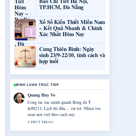
Báo Chi Tiết Hà Nội,
TP.HCM, Đà Nẵng
Xổ Số Kiến Thiết Miền Nam
– Kết Quả Nhanh & Chính
Xác Nhất Hôm Nay
Cung Thiên Bình: Ngày
sinh 23/9-22/10, tính cách và
hợp tuổi
BINH LUAN TRUC TIEP
Thanh Ha Dang
Tong hop rat tot ve Club World Cup
&#8211; Thể thức mới,.... Day la ban tom
tat ro rang nhat toi thay hom nay.
6 PHUT TRUOC