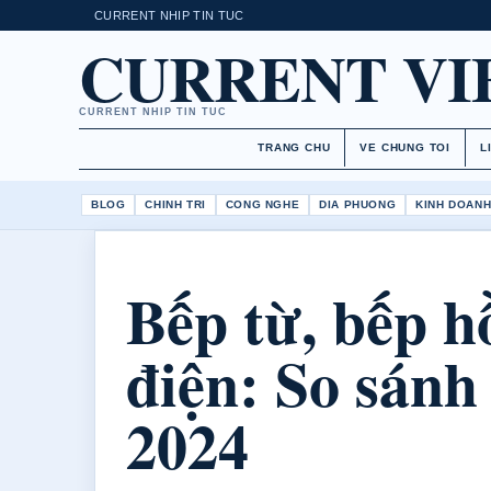
CURRENT NHIP TIN TUC
CURRENT V
CURRENT NHIP TIN TUC
TRANG CHU
VE CHUNG TOI
L
BLOG
CHINH TRI
CONG NGHE
DIA PHUONG
KINH DOAN
Bếp từ, bếp h
điện: So sánh 
2024