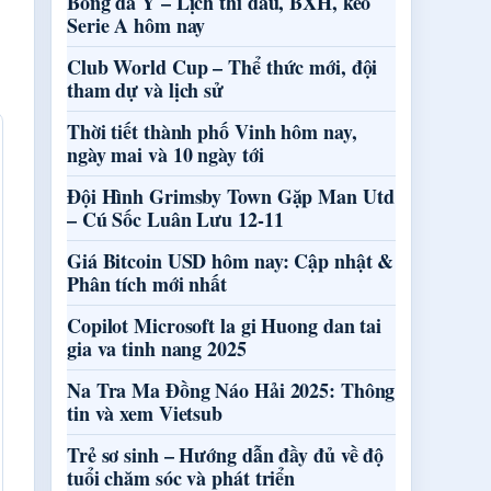
Bóng đá Ý – Lịch thi đấu, BXH, kèo
Serie A hôm nay
Club World Cup – Thể thức mới, đội
tham dự và lịch sử
Thời tiết thành phố Vinh hôm nay,
ngày mai và 10 ngày tới
Đội Hình Grimsby Town Gặp Man Utd
– Cú Sốc Luân Lưu 12-11
Giá Bitcoin USD hôm nay: Cập nhật &
Phân tích mới nhất
Copilot Microsoft la gi Huong dan tai
gia va tinh nang 2025
Na Tra Ma Đồng Náo Hải 2025: Thông
tin và xem Vietsub
Trẻ sơ sinh – Hướng dẫn đầy đủ về độ
tuổi chăm sóc và phát triển