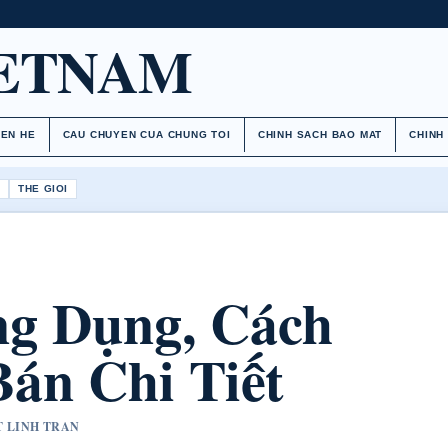
IETNAM
IEN HE
CAU CHUYEN CUA CHUNG TOI
CHINH SACH BAO MAT
CHINH
H
THE GIOI
ng Dụng, Cách
án Chi Tiết
T LINH TRAN