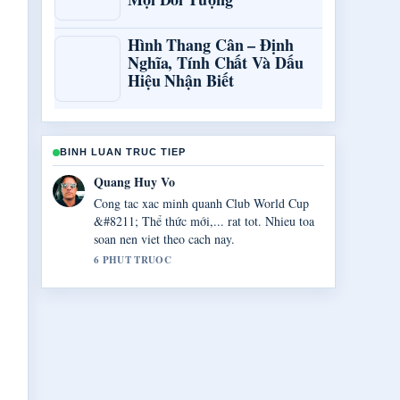
Hình Thang Cân – Định
Nghĩa, Tính Chất Và Dấu
Hiệu Nhận Biết
BINH LUAN TRUC TIEP
Thanh Ha Dang
Tong hop rat tot ve Kết quả Man City đấu
với Brighton:.... Day la ban tom tat ro rang
nhat toi thay hom nay.
8 PHUT TRUOC