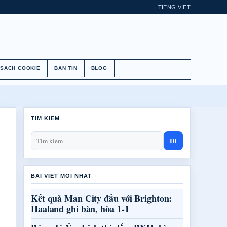
TIENG VIET
 SACH COOKIE
BAN TIN
BLOG
TIM KIEM
Di
BAI VIET MOI NHAT
Kết quả Man City đấu với Brighton:
Haaland ghi bàn, hòa 1-1