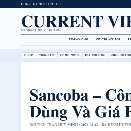
CURRENT NHIP TIN TUC
CURRENT V
CURRENT NHIP TIN TUC
TRANG CHU
VE CHUNG TOI
L
BLOG
CHINH TRI
CONG NGHE
DIA PHUONG
KINH DOAN
Sancoba – Cô
Dùng Và Giá B
NGUYEN TRAN HUY MINH • 2026-04-12 • DA KIEM DUYE