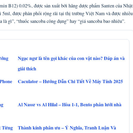
amin B12) 0.02%, được sản xuất bởi hãng dược phẩm Santen của Nhật
 5ml, được phân phối rộng rãi tại thị trường Việt Nam và được nhiều
a là gì”, “thuốc sancoba công dụng” hay “giá sancoba bao nhiêu”.
ướng
Ngạc ngư là tên gọi khác của con vật nào? Đáp án và
giải thích
iPhone
Caculator – Hướng Dẫn Chi Tiết Về Máy Tính 2025
ng
Al Nassr vs Al Hilal – Hòa 1-1, Bento phản lưới nhà
t Từng
Thành kính phân ưu – Ý Nghĩa, Tranh Luận Và