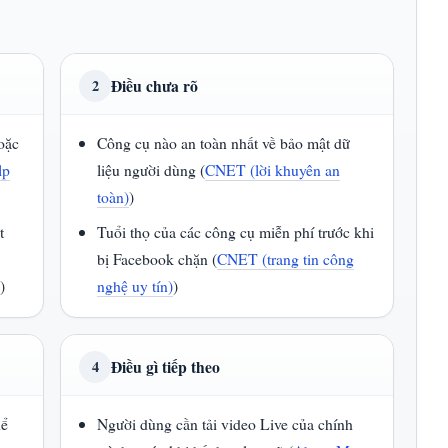
Điều chưa rõ
2
oặc
Công cụ nào an toàn nhất về bảo mật dữ
lp
liệu người dùng (
CNET (lời khuyên an
toàn)
)
t
Tuổi thọ của các công cụ miễn phí trước khi
bị Facebook chặn (
CNET (trang tin công
)
)
nghệ uy tín)
)
Điều gì tiếp theo
4
hể
Người dùng cần tải video Live của chính