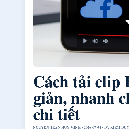
Cách tải clip
giản, nhanh 
chi tiết
NGUYEN TRAN HUY MINH • 2026-07-04 • DA KIEM D