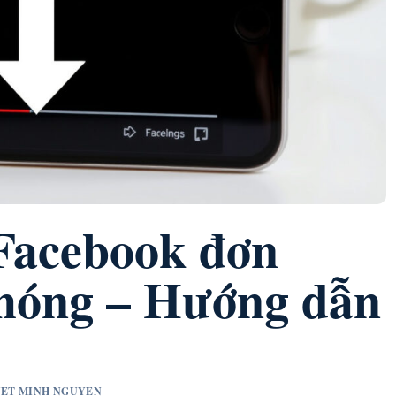
 Facebook đơn
chóng – Hướng dẫn
UYET MINH NGUYEN