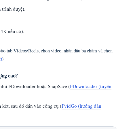
 trình duyệt.
4K nếu có).
.
vào tab Videos/Reels, chọn video, nhấn dấu ba chấm và chọn
)
).
ượng cao?
 như FDownloader hoặc SnapSave (
FDownloader (tuyên
n kết, sau đó dán vào công cụ (
FvidGo (hướng dẫn