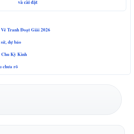
và cài đặt
 Vẽ Tranh Đoạt Giải 2026
 sử, dự báo
 Chu Kỳ Kinh
u chưa rõ