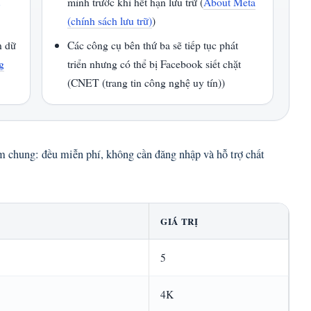
t
mình trước khi hết hạn lưu trữ (
About Meta
(chính sách lưu trữ)
)
n dữ
Các công cụ bên thứ ba sẽ tiếp tục phát
g
triển nhưng có thể bị Facebook siết chặt
(CNET (trang tin công nghệ uy tín))
m chung: đều miễn phí, không cần đăng nhập và hỗ trợ chất
GIÁ TRỊ
5
4K