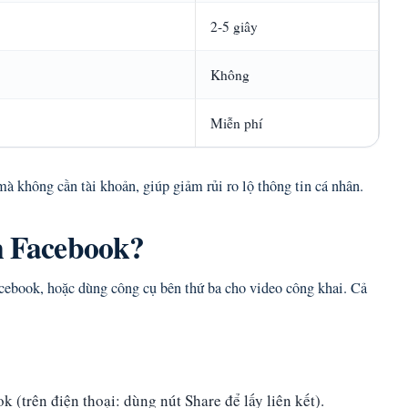
2-5 giây
Không
Miễn phí
à không cần tài khoản, giúp giảm rủi ro lộ thông tin cá nhân.
ên Facebook?
acebook, hoặc dùng công cụ bên thứ ba cho video công khai. Cả
(trên điện thoại: dùng nút Share để lấy liên kết).