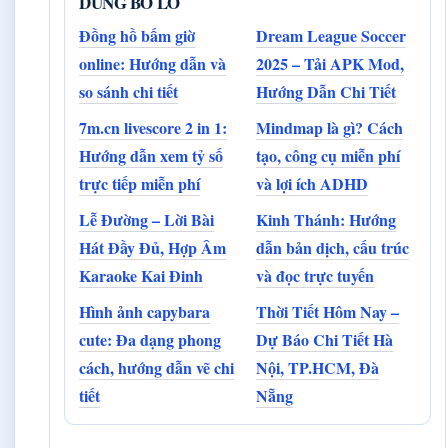
DUNG BO LO
Đồng hồ bấm giờ
Dream League Soccer
online: Hướng dẫn và
2025 – Tải APK Mod,
so sánh chi tiết
Hướng Dẫn Chi Tiết
7m.cn livescore 2 in 1:
Mindmap là gì? Cách
Hướng dẫn xem tỷ số
tạo, công cụ miễn phí
trực tiếp miễn phí
và lợi ích ADHD
Lễ Đường – Lời Bài
Kinh Thánh: Hướng
Hát Đầy Đủ, Hợp Âm
dẫn bản dịch, cấu trúc
Karaoke Kai Đinh
và đọc trực tuyến
Hình ảnh capybara
Thời Tiết Hôm Nay –
cute: Đa dạng phong
Dự Báo Chi Tiết Hà
cách, hướng dẫn vẽ chi
Nội, TP.HCM, Đà
tiết
Nẵng