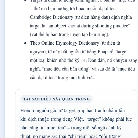
– thứ mà bạn hướng tới hoặc muốn đạt được.
Cambridge Dictionary (từ điển hàng đầu) định nghĩa
target là “an object shot at during shooting practice”
(vật thể bị bắn trong luyện tập bắn súng).
Theo Online Etymology Dictionary (từ điển từ
nguyên), từ này bắt nguồn từ tiếng Pháp cổ “targe” –
một loại khiên nhỏ thế kỷ 14. Dần dần, nó chuyển sang
nghĩa “mục tiêu cần bắn trúng” và sau đó là “mục tiêu
cần đạt được” trong mọi lĩnh vực.
TẠI SAO ĐIỀU NÀY QUAN TRỌNG
Hiểu rõ nguồn gốc từ target giúp bạn tránh nhầm lẫn
khi dịch thuật: trong tiếng Việt, “target” không phải lúc
nào cũng là “mục tiêu” – trong một số ngữ cảnh kỹ
thuật, nó mang sắc thái “chỉ tiêu” hoặc “đối tượng”.