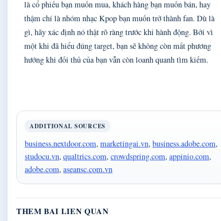
là cổ phiếu bạn muốn mua, khách hàng bạn muốn bán, hay
thậm chí là nhóm nhạc Kpop bạn muốn trở thành fan. Dù là
gì, hãy xác định nó thật rõ ràng trước khi hành động. Bởi vì
một khi đã hiểu đúng target, bạn sẽ không còn mất phương
hướng khi đối thủ của bạn vẫn còn loanh quanh tìm kiếm.
ADDITIONAL SOURCES
business.nextdoor.com
,
marketingai.vn
,
business.adobe.com
,
studocu.vn
,
qualtrics.com
,
crowdspring.com
,
appinio.com
,
adobe.com
,
aseansc.com.vn
THEM BAI LIEN QUAN