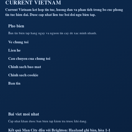
CURRENT VIETNAM
Current Vietnam ket hop tin tuc, huong dan va phan tich trong bo cuc phong
tin tuc hien dai. Duoc cap nhat lien tuc boi doi ngu bien tap.
Pho bien
Ban tin bien tap hang ngay va nguon tin cay de xac minh nhanh.
Ve chung toi
Lien he
Cau chuyen cua chung toi
Chinh sach bao mat
Chinh sach cookie
Ban tin
Bai viet moi nhat
Cap nhat khan duoc ban bien tap kiem tra truoc khi dang.
Kết quả Man City đấu với Brighton: Haaland ghi bàn, hòa 1-1