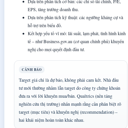
Dựa trên phân tích cơ bản: các chỉ số tài chính, P/E,
EPS, tăng trưởng doanh thu.
Dựa trên phân tích kỹ thuật: các ngưỡng kháng cự và
hỗ trợ trên biểu đồ.
Kết hợp yếu tố vĩ mô: lãi suất, lạm phát, tình hình kinh
tế – như Business.gov.au (cơ quan chính phủ) khuyến
nghị cho mọi quyết định đầu tư.
CẢNH BÁO
Target giá chỉ là dự báo, không phải cam kết. Nhà đầu
tư mới thường nhầm lẫn target do công ty chứng khoán
đưa ra với lời khuyên mua/bán. Qualtrics (nền tảng
nghiên cứu thị trường) nhấn mạnh rằng cần phân biệt rõ
target (mục tiêu) và khuyến nghị (recommendation) –
hai khái niệm hoàn toàn khác nhau.