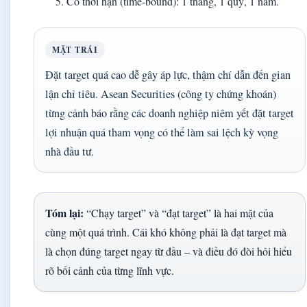
Có thời hạn (time-bound): 1 tháng, 1 quý, 1 năm.
MẶT TRÁI
Đặt target quá cao dễ gây áp lực, thậm chí dẫn đến gian
lận chỉ tiêu. Asean Securities (công ty chứng khoán)
từng cảnh báo rằng các doanh nghiệp niêm yết đặt target
lợi nhuận quá tham vọng có thể làm sai lệch kỳ vọng
nhà đầu tư.
Tóm lại:
“Chạy target” và “đạt target” là hai mặt của
cùng một quá trình. Cái khó không phải là đạt target mà
là chọn đúng target ngay từ đầu – và điều đó đòi hỏi hiểu
rõ bối cảnh của từng lĩnh vực.