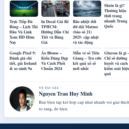
Shein là gì?
Thương hiệu
thời trang
nhanh Trung
Trực Tiếp Đá
In Decal Giá Rẻ
Bão nhiệt đới
Quốc
Bóng – Lịch Thi
TPHCM:
dữ dội Matmo
Đấu Và Link
Hướng Dẫn Chi
(bão số 21)
Xem HD Hôm
Tiết và Bảng
2025: cập nhật
Nay
Giá
và tác động
Google Pixel 9:
Áo Blouse –
Mẫu vé số Tiền
Glucose là gì 
Đánh giá chi
Kiểu Dáng Đẹp
Giang – Tra cứu
Chỉ số đường
tiết, giá Ireland
Và Cách Phối
kết quả xổ số
huyết và cách
& so sánh 9a
Chuẩn 2024
mới nhất
kiểm soát hiệ
quả
VE TAC GIA
Nguyen Tran Huy Minh
Ban bien tap ket hop cap nhat nhanh voi giai thic
ro rang, de hieu.