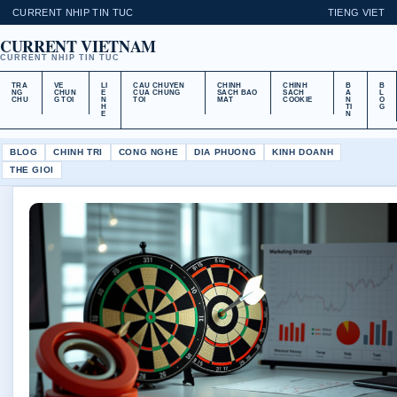
CURRENT NHIP TIN TUC
TIENG VIET
CURRENT VIETNAM
CURRENT NHIP TIN TUC
TRA
VE
LI
CAU CHUYEN
CHINH
CHINH
B
B
NG
CHUN
E
CUA CHUNG
SACH BAO
SACH
A
L
CHU
G TOI
N
TOI
MAT
COOKIE
N
O
H
TI
G
E
N
BLOG
CHINH TRI
CONG NGHE
DIA PHUONG
KINH DOANH
THE GIOI