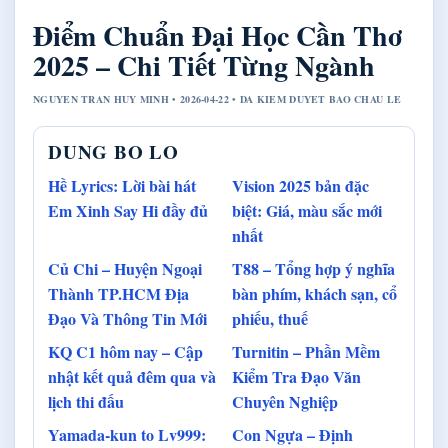
Điểm Chuẩn Đại Học Cần Thơ
2025 – Chi Tiết Từng Ngành
NGUYEN TRAN HUY MINH • 2026-04-22 • DA KIEM DUYET BAO CHAU LE
DUNG BO LO
Hề Lyrics: Lời bài hát
Vision 2025 bản đặc
Em Xinh Say Hi đầy đủ
biệt: Giá, màu sắc mới
nhất
Củ Chi – Huyện Ngoại
T88 – Tổng hợp ý nghĩa
Thành TP.HCM Địa
bàn phím, khách sạn, cổ
Đạo Và Thông Tin Mới
phiếu, thuế
KQ C1 hôm nay – Cập
Turnitin – Phần Mềm
nhật kết quả đêm qua và
Kiểm Tra Đạo Văn
lịch thi đấu
Chuyên Nghiệp
Yamada-kun to Lv999:
Con Ngựa – Định