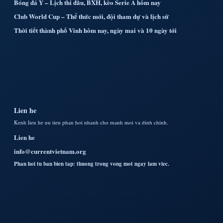
Bóng đá Ý – Lịch thi đấu, BXH, kèo Serie A hôm nay
Club World Cup – Thể thức mới, đội tham dự và lịch sử
Thời tiết thành phố Vinh hôm nay, ngày mai và 10 ngày tới
Lien he
Kenh lien he uu tien phan hoi nhanh cho manh moi va dinh chinh.
Lien he
info@currentvietnam.org
Phan hoi tu ban bien tap: thuong trong vong mot ngay lam viec.