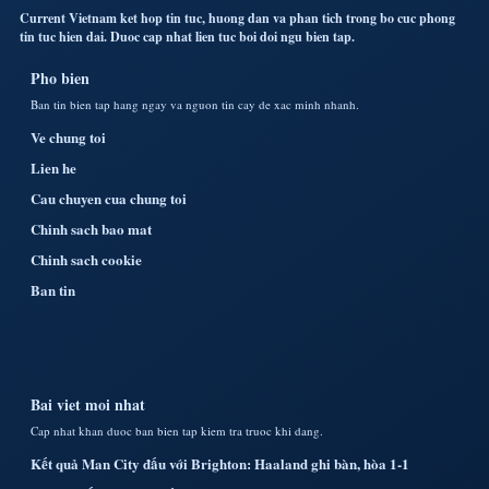
Current Vietnam ket hop tin tuc, huong dan va phan tich trong bo cuc phong
tin tuc hien dai. Duoc cap nhat lien tuc boi doi ngu bien tap.
Pho bien
Ban tin bien tap hang ngay va nguon tin cay de xac minh nhanh.
Ve chung toi
Lien he
Cau chuyen cua chung toi
Chinh sach bao mat
Chinh sach cookie
Ban tin
Bai viet moi nhat
Cap nhat khan duoc ban bien tap kiem tra truoc khi dang.
Kết quả Man City đấu với Brighton: Haaland ghi bàn, hòa 1-1