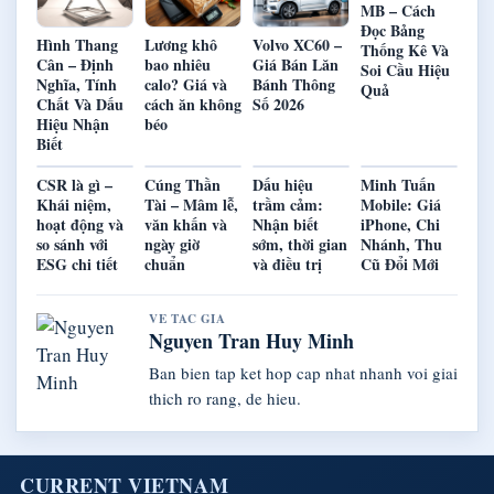
MB – Cách
Đọc Bảng
Hình Thang
Lương khô
Volvo XC60 –
Thống Kê Và
Cân – Định
bao nhiêu
Giá Bán Lăn
Soi Cầu Hiệu
Nghĩa, Tính
calo? Giá và
Bánh Thông
Quả
Chất Và Dấu
cách ăn không
Số 2026
Hiệu Nhận
béo
Biết
CSR là gì –
Cúng Thần
Dấu hiệu
Minh Tuấn
Khái niệm,
Tài – Mâm lễ,
trầm cảm:
Mobile: Giá
hoạt động và
văn khấn và
Nhận biết
iPhone, Chi
so sánh với
ngày giờ
sớm, thời gian
Nhánh, Thu
ESG chi tiết
chuẩn
và điều trị
Cũ Đổi Mới
VE TAC GIA
Nguyen Tran Huy Minh
Ban bien tap ket hop cap nhat nhanh voi giai
thich ro rang, de hieu.
CURRENT VIETNAM