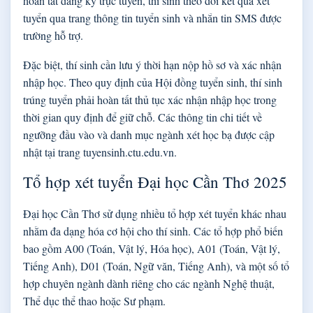
hoàn tất đăng ký trực tuyến, thí sinh theo dõi kết quả xét
tuyển qua trang thông tin tuyển sinh và nhắn tin SMS được
trường hỗ trợ.
Đặc biệt, thí sinh cần lưu ý thời hạn nộp hồ sơ và xác nhận
nhập học. Theo quy định của Hội đồng tuyển sinh, thí sinh
trúng tuyển phải hoàn tất thủ tục xác nhận nhập học trong
thời gian quy định để giữ chỗ. Các thông tin chi tiết về
ngưỡng đầu vào và danh mục ngành xét học bạ được cập
nhật tại trang tuyensinh.ctu.edu.vn.
Tổ hợp xét tuyển Đại học Cần Thơ 2025
Đại học Cần Thơ sử dụng nhiều tổ hợp xét tuyển khác nhau
nhằm đa dạng hóa cơ hội cho thí sinh. Các tổ hợp phổ biến
bao gồm A00 (Toán, Vật lý, Hóa học), A01 (Toán, Vật lý,
Tiếng Anh), D01 (Toán, Ngữ văn, Tiếng Anh), và một số tổ
hợp chuyên ngành dành riêng cho các ngành Nghệ thuật,
Thể dục thể thao hoặc Sư phạm.