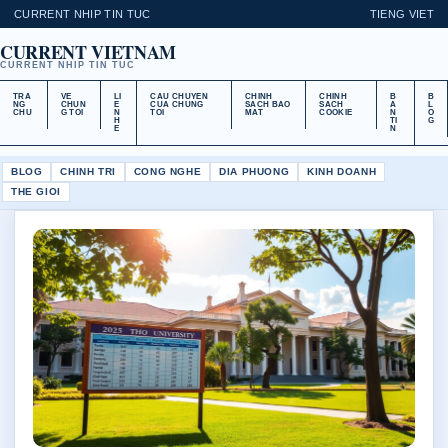
CURRENT NHIP TIN TUC
TIENG VIET
CURRENT VIETNAM
CURRENT NHIP TIN TUC
TRA
VE
LI
CAU CHUYEN
CHINH
CHINH
B
B
NG
CHUN
E
CUA CHUNG
SACH BAO
SACH
A
L
CHU
G TOI
N
TOI
MAT
COOKIE
N
O
H
TI
G
E
N
BLOG
CHINH TRI
CONG NGHE
DIA PHUONG
KINH DOANH
THE GIOI