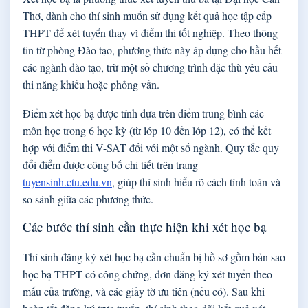
Thơ, dành cho thí sinh muốn sử dụng kết quả học tập cấp
THPT để xét tuyển thay vì điểm thi tốt nghiệp. Theo thông
tin từ phòng Đào tạo, phương thức này áp dụng cho hầu hết
các ngành đào tạo, trừ một số chương trình đặc thù yêu cầu
thi năng khiếu hoặc phỏng vấn.
Điểm xét học bạ được tính dựa trên điểm trung bình các
môn học trong 6 học kỳ (từ lớp 10 đến lớp 12), có thể kết
hợp với điểm thi V-SAT đối với một số ngành. Quy tắc quy
đổi điểm được công bố chi tiết trên trang
tuyensinh.ctu.edu.vn
, giúp thí sinh hiểu rõ cách tính toán và
so sánh giữa các phương thức.
Các bước thí sinh cần thực hiện khi xét học bạ
Thí sinh đăng ký xét học bạ cần chuẩn bị hồ sơ gồm bản sao
học bạ THPT có công chứng, đơn đăng ký xét tuyển theo
mẫu của trường, và các giấy tờ ưu tiên (nếu có). Sau khi