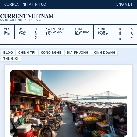
CURRENT NHIP TIN TUC
TIENG VIET
CURRENT VIETNAM
CURRENT NHIP TIN TUC
TRA
VE
LI
CAU CHUYEN
CHINH
CHINH
B
B
NG
CHUN
E
CUA CHUNG
SACH BAO
SACH
A
L
CHU
G TOI
N
TOI
MAT
COOKIE
N
O
H
TI
G
E
N
BLOG
CHINH TRI
CONG NGHE
DIA PHUONG
KINH DOANH
THE GIOI