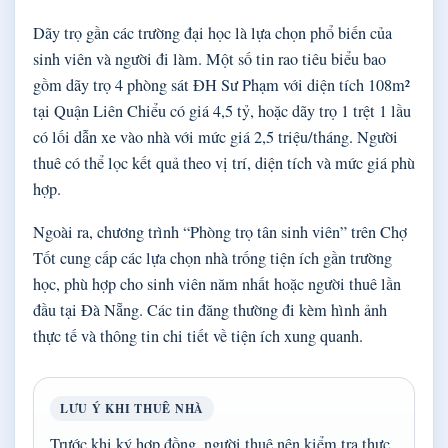
Dãy trọ gần các trường đại học là lựa chọn phổ biến của
sinh viên và người đi làm. Một số tin rao tiêu biểu bao
gồm dãy trọ 4 phòng sát ĐH Sư Phạm với diện tích 108m²
tại Quận Liên Chiểu có giá 4,5 tỷ, hoặc dãy trọ 1 trệt 1 lầu
có lối dẫn xe vào nhà với mức giá 2,5 triệu/tháng. Người
thuê có thể lọc kết quả theo vị trí, diện tích và mức giá phù
hợp.
Ngoài ra, chương trình “Phòng trọ tân sinh viên” trên Chợ
Tốt cung cấp các lựa chọn nhà trống tiện ích gần trường
học, phù hợp cho sinh viên năm nhất hoặc người thuê lần
đầu tại Đà Nẵng. Các tin đăng thường đi kèm hình ảnh
thực tế và thông tin chi tiết về tiện ích xung quanh.
LƯU Ý KHI THUÊ NHÀ
Trước khi ký hợp đồng, người thuê nên kiểm tra thực