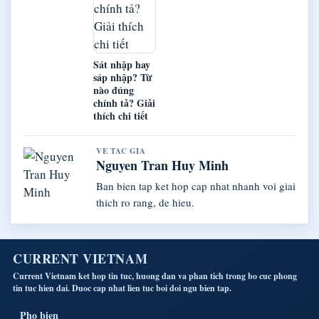
Sát nhập hay
sáp nhập? Từ
nào đúng
chính tả? Giải
thích chi tiết
VE TAC GIA
Nguyen Tran Huy Minh
Ban bien tap ket hop cap nhat nhanh voi giai
thich ro rang, de hieu.
CURRENT VIETNAM
Current Vietnam ket hop tin tuc, huong dan va phan tich trong bo cuc phong
tin tuc hien dai. Duoc cap nhat lien tuc boi doi ngu bien tap.
Pho bien