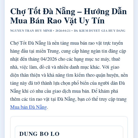
Chợ Tốt Đà Nẵng – Hướng Dẫn
Mua Bán Rao Vặt Uy Tín
NGUYEN TRAN HUY MINH • 2026-04-21 • DA KIEM DUYET GIA HUY DANG
Chợ Tốt Đà Nẵng là nền tảng mua bán rao vặt trực tuyến
hàng đầu tại miền Trung, cung cấp hàng ngàn tin đăng cập
nhật đến tháng 04/2026 cho các hạng mục xe máy, thuê
nhà, việc làm, đồ cũ và nhiều danh mục khác. Với giao
diện thân thiện và khả năng tìm kiếm theo quận huyện, nền
tảng này đã trở thành lựa chọn phổ biến của người dân Đà
Nẵng khi có nhu cầu giao dịch mua bán. Để khám phá
thêm các tin rao vặt tại Đà Nẵng, bạn có thể truy cập trang
Mua bán Đà Nẵng
.
DUNG BO LO