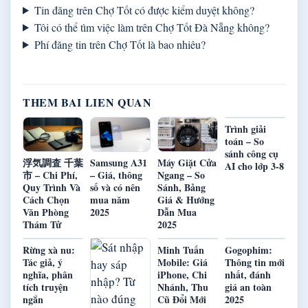
Tin đăng trên Chợ Tốt có được kiểm duyệt không?
Tôi có thể tìm việc làm trên Chợ Tốt Đà Nẵng không?
Phí đăng tin trên Chợ Tốt là bao nhiêu?
THEM BAI LIEN QUAN
Trình giải
toán – So
sánh công cụ
浮気調査 千葉
Samsung A31
Máy Giặt Cửa
AI cho lớp 3-8
市 – Chi Phí,
– Giá, thông
Ngang – So
Quy Trình Và
số và có nên
Sánh, Bảng
Cách Chọn
mua năm
Giá & Hướng
Văn Phòng
2025
Dẫn Mua
Thám Tử
2025
Rừng xà nu:
Minh Tuấn
Gogophim:
Tác giả, ý
Mobile: Giá
Thông tin mới
nghĩa, phân
iPhone, Chi
nhất, đánh
tích truyện
Nhánh, Thu
giá an toàn
ngắn
Cũ Đổi Mới
2025