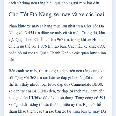
cách sử dụng nền tảng hiệu quả cho người mới bắt đầu.
Chợ Tốt Đà Nẵng xe máy và xe các loại
Phân khúc xe máy là hạng mục lớn nhất trên Chợ Tốt Đà
Nẵng với 3.454 tin đăng xe máy cũ và mới. Trong đó, khu
vực Quận Liên Chiểu chiếm 967 tin, trong khi xe Honda
chiếm ưu thế với 1.876 tin rao bán. Các mẫu xe khác được
phân bố rải rác tại Quận Thanh Khê và các quận huyện lân
cận.
Bên cạnh xe máy, thị trường xe đạp trên nền tảng cũng khá
sôi động với 368 tin rao bán xe đạp giá rẻ. Người mua có
thể tìm thấy nhiều loại từ xe đạp đua Cannondale BB30,
xe đạp trẻ em BIKENB đen, xe đạp 24 inch màu cam đến
xe đạp điện HKbike đỏ đã qua sử dụng. Tổng cộng có 591
xe đạp chất lượng từ các thương hiệu uy tín. Bạn có thể
tham khảo thêm các tin rao bán xe tại
mua bán xe máy Đà