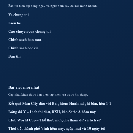
Ban tin bien tap hang ngay va nguon tin cay de xac minh nhanh.
Ve chung toi
Lien he
Cau chuyen cua chung toi
Chinh sach bao mat
Chinh sach cookie
Ban tin
Bai viet moi nhat
Cap nhat khan duoc ban bien tap kiem tra truoc khi dang.
Kết quả Man City đấu với Brighton: Haaland ghi bàn, hòa 1-1
Bóng đá Ý – Lịch thi đấu, BXH, kèo Serie A hôm nay
Club World Cup – Thể thức mới, đội tham dự và lịch sử
Thời tiết thành phố Vinh hôm nay, ngày mai và 10 ngày tới