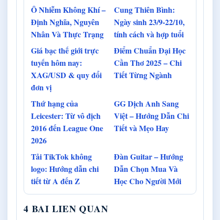
Ô Nhiễm Không Khí –
Cung Thiên Bình:
Định Nghĩa, Nguyên
Ngày sinh 23/9-22/10,
Nhân Và Thực Trạng
tính cách và hợp tuổi
Giá bạc thế giới trực
Điểm Chuẩn Đại Học
tuyến hôm nay:
Cần Thơ 2025 – Chi
XAG/USD & quy đổi
Tiết Từng Ngành
đơn vị
Thứ hạng của
GG Dịch Anh Sang
Leicester: Từ vô địch
Việt – Hướng Dẫn Chi
2016 đến League One
Tiết và Mẹo Hay
2026
Tải TikTok không
Đàn Guitar – Hướng
logo: Hướng dẫn chi
Dẫn Chọn Mua Và
tiết từ A đến Z
Học Cho Người Mới
4 BAI LIEN QUAN