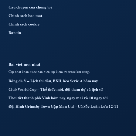
Cau chuyen cua chung toi
Chinh sach bao mat
Chinh sach cookie
Ban tin
Bai viet moi nhat
Cap nhat khan duoc ban bien tap kiem tra truoc khi dang.
Bóng đá Ý – Lịch thi đấu, BXH, kèo Serie A hôm nay
Club World Cup – Thể thức mới, đội tham dự và lịch sử
Thời tiết thành phố Vinh hôm nay, ngày mai và 10 ngày tới
Đội Hình Grimsby Town Gặp Man Utd – Cú Sốc Luân Lưu 12-11