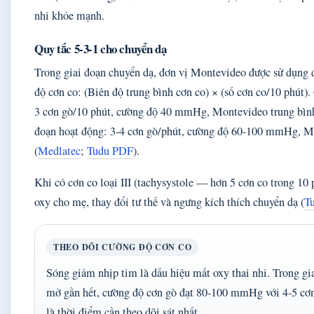
nhi khỏe mạnh.
Quy tắc 5-3-1 cho chuyển dạ
Trong giai đoạn chuyển dạ, đơn vị Montevideo được sử dụng 
độ cơn co: (Biên độ trung bình cơn co) × (số cơn co/10 phút).
3 cơn gò/10 phút, cường độ 40 mmHg, Montevideo trung bìn
đoạn hoạt động: 3-4 cơn gò/phút, cường độ 60-100 mmHg, M
(
Medlatec
;
Tudu PDF
).
Khi có cơn co loại III (tachysystole — hơn 5 cơn co trong 10 
oxy cho mẹ, thay đổi tư thế và ngưng kích thích chuyển dạ (
T
THEO DÕI CƯỜNG ĐỘ CƠN CO
Sóng giảm nhịp tim là dấu hiệu mất oxy thai nhi. Trong gi
mở gần hết, cường độ cơn gò đạt 80-100 mmHg với 4-5 cơ
là thời điểm cần theo dõi sát nhất.