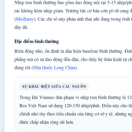
Nhịp tim bình thường bao gồm dao động nội tại 5-15 nhịp/phú
rác không kèm nhịp giảm. Trương lực cơ bản cơn gò tử cung
(
Medlatec
). Các chỉ số này phản ánh thai nhi đang trong tình
đầy đủ.
Đặc điểm bình thường
Biến động nhỏ, ổn định là dấu hiệu baseline bình thường. Đư
phẳng mà có sự dao động đều đặn, cho thấy hệ thần kinh tự ch
động tốt (
Nhà thuốc Long Châu
).
SỰ KHÁC BIỆT GIỮA CÁC NGUỒN
Trong khi Vinmec đưa phạm vi nhịp tim bình thường là 12
Bos Việt Nam sử dụng 120-150 nhịp/phút. Điều này cho th
chỉnh nhỏ tùy theo tiêu chuẩn của từng cơ sở y tế, nhưng 
được chấp nhận rộng rãi hơn.