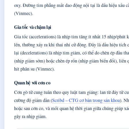
oxy. Đường tim phẳng mất dao động nội tại là dấu hiệu xấu c
(Vinmec).
Gia tốc và chậm lại
Gia tốc (accelerations) là nhịp tim tăng ít nhất 15 nhịp/phút k
lên, thường xảy ra khi thai nhi cử động. Đây là dấu hiệu tích
lại (decelerations) là nhịp tim giảm, có thể do chèn ép đầu th
(nhịp giảm sớm) hoặc chèn ép rốn (nhịp giảm biến đổi), liên
hít phân su (Vinmec).
Quan hệ với cơn co
Cơn gò tử cung tuân theo quy luật tam giáng: lan từ đáy tử c
cường độ giảm dần (
Scribd – CTG cơ bản trong sản khoa
). N
hoặc sau cơn co, và mối quan hệ thời gian giữa chúng giúp x
gây ra nhịp giảm.