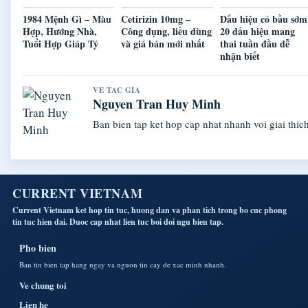
1984 Mệnh Gì – Màu
Cetirizin 10mg –
Dấu hiệu có bầu sớm
Hợp, Hướng Nhà,
Công dụng, liều dùng
20 dấu hiệu mang
Tuổi Hợp Giáp Tý
và giá bán mới nhất
thai tuần đầu dễ
nhận biết
VE TAC GIA
Nguyen Tran Huy Minh
Ban bien tap ket hop cap nhat nhanh voi giai thich
CURRENT VIETNAM
Current Vietnam ket hop tin tuc, huong dan va phan tich trong bo cuc phong
tin tuc hien dai. Duoc cap nhat lien tuc boi doi ngu bien tap.
Pho bien
Ban tin bien tap hang ngay va nguon tin cay de xac minh nhanh.
Ve chung toi
Lien he