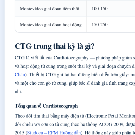
Montevideo giai đoạn tiềm thời
100-150
Montevideo giai đoạn hoạt động
150-250
CTG trong thai kỳ là gì?
CTG là viết tắt của Cardiotocography — phương pháp giám sá
và hoạt động tử cung trong suốt thai kỳ và giai đoạn chuyển d
Châu
). Thiết bị CTG ghi lại hai đường biểu diễn trên giấy: m
và một cho cơn gò tử cung, giúp bác sĩ đánh giá tình trạng ox
nhi.
Tổng quan về Cardiotocograph
Theo dõi tim thai bằng máy điện tử (Electronic Fetal Monit
đối chiếu với cơn co tử cung theo hệ thống ACOG 2009, được
2015 (
Studocu – EFM Hướng dẫn
). Hệ thống này giúp phân l