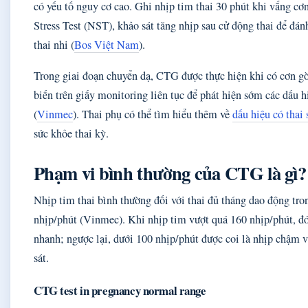
có yếu tố nguy cơ cao. Ghi nhịp tim thai 30 phút khi vắng cơ
Stress Test (NST), khảo sát tăng nhịp sau cử động thai để đán
thai nhi (
Bos Việt Nam
).
Trong giai đoạn chuyển dạ, CTG được thực hiện khi có cơn gò
biến trên giấy monitoring liên tục để phát hiện sớm các dấu h
(
Vinmec
). Thai phụ có thể tìm hiểu thêm về
dấu hiệu có thai
sức khỏe thai kỳ.
Phạm vi bình thường của CTG là gì?
Nhịp tim thai bình thường đối với thai đủ tháng dao động tr
nhịp/phút (Vinmec). Khi nhịp tim vượt quá 160 nhịp/phút, đó 
nhanh; ngược lại, dưới 100 nhịp/phút được coi là nhịp chậm v
sát.
CTG test in pregnancy normal range