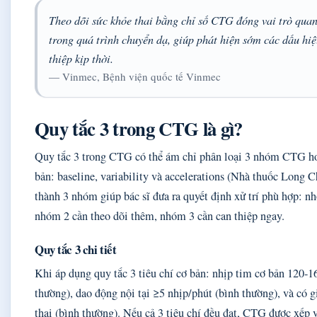
Theo dõi sức khỏe thai bằng chỉ số CTG đóng vai trò quan
trong quá trình chuyển dạ, giúp phát hiện sớm các dấu hiệ
thiệp kịp thời.
— Vinmec, Bệnh viện quốc tế Vinmec
Quy tắc 3 trong CTG là gì?
Quy tắc 3 trong CTG có thể ám chỉ phân loại 3 nhóm CTG hoặ
bản: baseline, variability và accelerations (Nhà thuốc Long 
thành 3 nhóm giúp bác sĩ đưa ra quyết định xử trí phù hợp: n
nhóm 2 cần theo dõi thêm, nhóm 3 cần can thiệp ngay.
Quy tắc 3 chi tiết
Khi áp dụng quy tắc 3 tiêu chí cơ bản: nhịp tim cơ bản 120-1
thường), dao động nội tại ≥5 nhịp/phút (bình thường), và có g
thai (bình thường). Nếu cả 3 tiêu chí đều đạt, CTG được xếp