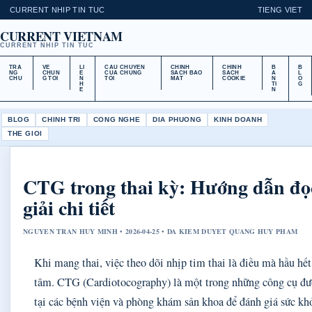
CURRENT NHIP TIN TUC
TIENG VIET
CURRENT VIETNAM
CURRENT NHIP TIN TUC
TRA
VE
LI
CAU CHUYEN
CHINH
CHINH
B
B
NG
CHUN
E
CUA CHUNG
SACH BAO
SACH
A
L
CHU
G TOI
N
TOI
MAT
COOKIE
N
O
H
TI
G
E
N
BLOG
CHINH TRI
CONG NGHE
DIA PHUONG
KINH DOANH
THE GIOI
CTG trong thai kỳ: Hướng dẫn đọc
giải chi tiết
NGUYEN TRAN HUY MINH • 2026-04-25 • DA KIEM DUYET QUANG HUY PHAM
Khi mang thai, việc theo dõi nhịp tim thai là điều mà hầu hế
tâm. CTG (Cardiotocography) là một trong những công cụ đượ
tại các bệnh viện và phòng khám sản khoa để đánh giá sức khỏ