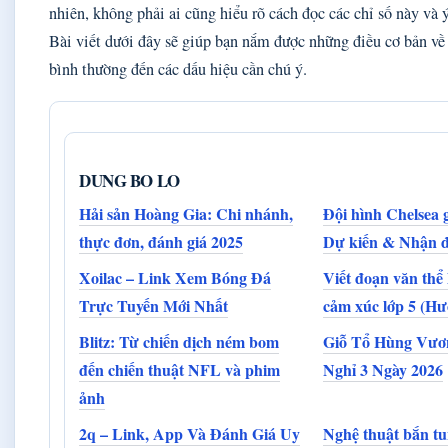
nhiên, không phải ai cũng hiểu rõ cách đọc các chỉ số này và 
Bài viết dưới đây sẽ giúp bạn nắm được những điều cơ bản v
bình thường đến các dấu hiệu cần chú ý.
DUNG BO LO
Hải sản Hoàng Gia: Chi nhánh,
Đội hình Chelsea
thực đơn, đánh giá 2025
Dự kiến & Nhận đ
Xoilac – Link Xem Bóng Đá
Viết đoạn văn thể 
Trực Tuyến Mới Nhất
cảm xúc lớp 5 (Hư
Blitz: Từ chiến dịch ném bom
Giỗ Tổ Hùng Vươn
đến chiến thuật NFL và phim
Nghỉ 3 Ngày 2026
ảnh
2q – Link, App Và Đánh Giá Uy
Nghệ thuật bắn tu