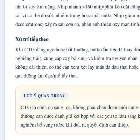
nhi bị suy tim nặng. Nhịp nhanh >160 nhịp/phút kéo dài cũng
sát vì có thể do sốt, nhiễm trùng hoặc mất nước. Nhịp giảm m
decelerations) xảy ra sau cơn co, phản ánh thiếu oxy mạn tính
Xử trí tiếp theo
Khi CTG đáng ngờ hoặc bất thường, bước đầu tiên là thay đổi
nghiêng trái), cung cấp oxy bổ sung và kiểm tra nguyên nhân.
không cải thiện, có thể cần xem xét lấy máu da đầu thai hoặc
qua đường âm đạo/mổ lấy thai.
LƯU Ý QUAN TRỌNG
CTG là công cụ sàng lọc, không phải chẩn đoán cuối cùng
thường cần được đánh giá kết hợp với các yếu tố lâm sàng 
nghiệm bổ sung trước khi đưa ra quyết định can thiệp.