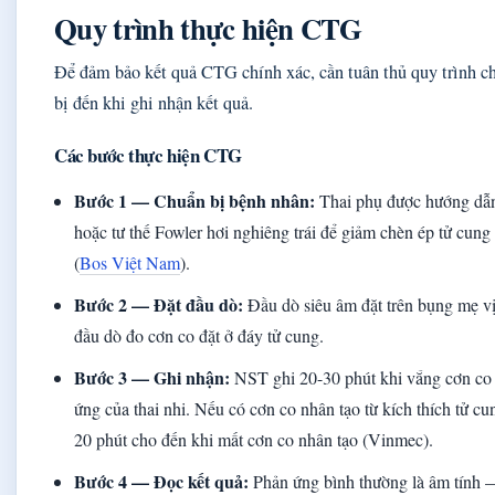
Quy trình thực hiện CTG
Để đảm bảo kết quả CTG chính xác, cần tuân thủ quy trình c
bị đến khi ghi nhận kết quả.
Các bước thực hiện CTG
Bước 1 — Chuẩn bị bệnh nhân:
Thai phụ được hướng dẫn
hoặc tư thế Fowler hơi nghiêng trái để giảm chèn ép tử cun
(
Bos Việt Nam
).
Bước 2 — Đặt đầu dò:
Đầu dò siêu âm đặt trên bụng mẹ vị t
đầu dò đo cơn co đặt ở đáy tử cung.
Bước 3 — Ghi nhận:
NST ghi 20-30 phút khi vắng cơn co 
ứng của thai nhi. Nếu có cơn co nhân tạo từ kích thích tử cun
20 phút cho đến khi mất cơn co nhân tạo (Vinmec).
Bước 4 — Đọc kết quả:
Phản ứng bình thường là âm tính — 