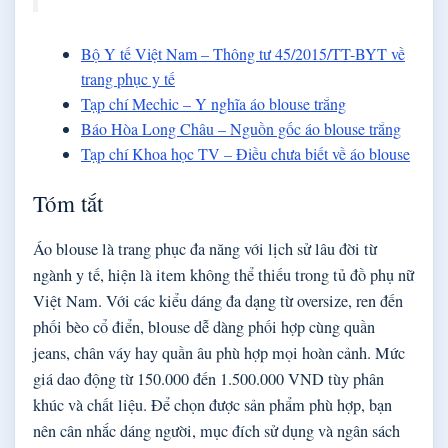
Bộ Y tế Việt Nam – Thông tư 45/2015/TT-BYT về
trang phục y tế
Tạp chí Mechic – Y nghĩa áo blouse trắng
Báo Hòa Long Châu – Nguồn gốc áo blouse trắng
Tạp chí Khoa học TV – Điều chưa biết về áo blouse
Tóm tắt
Áo blouse là trang phục đa năng với lịch sử lâu đời từ
ngành y tế, hiện là item không thể thiếu trong tủ đồ phụ nữ
Việt Nam. Với các kiểu dáng đa dạng từ oversize, ren đến
phối bèo cổ điển, blouse dễ dàng phối hợp cùng quần
jeans, chân váy hay quần âu phù hợp mọi hoàn cảnh. Mức
giá dao động từ 150.000 đến 1.500.000 VND tùy phân
khúc và chất liệu. Để chọn được sản phẩm phù hợp, bạn
nên cân nhắc dáng người, mục đích sử dụng và ngân sách