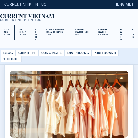
CURRENT NHIP TIN TUC
TIENG VIET
CURRENT VIETNAM
CURRENT NHIP TIN TUC
TRA
VE
LI
CAU CHUYEN
CHINH
CHINH
B
B
NG
CHUN
E
CUA CHUNG
SACH BAO
SACH
A
L
CHU
G TOI
N
TOI
MAT
COOKIE
N
O
H
TI
G
E
N
BLOG
CHINH TRI
CONG NGHE
DIA PHUONG
KINH DOANH
THE GIOI