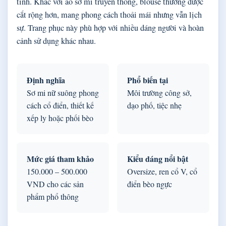
tính. Khác với áo sơ mi truyền thống, blouse thường được
cắt rộng hơn, mang phong cách thoải mái nhưng vẫn lịch
sự. Trang phục này phù hợp với nhiều dáng người và hoàn
cảnh sử dụng khác nhau.
Định nghĩa
Phổ biến tại
Sơ mi nữ suông phong
Môi trường công sở,
cách cổ điển, thiết kế
dạo phố, tiệc nhẹ
xếp ly hoặc phối bèo
Mức giá tham khảo
Kiểu dáng nổi bật
150.000 – 500.000
Oversize, ren cổ V, cổ
VND cho các sản
điển bèo ngực
phẩm phổ thông