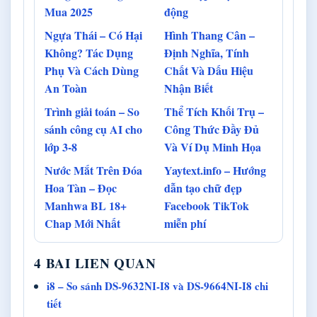
Mua 2025
động
Ngựa Thái – Có Hại
Hình Thang Cân –
Không? Tác Dụng
Định Nghĩa, Tính
Phụ Và Cách Dùng
Chất Và Dấu Hiệu
An Toàn
Nhận Biết
Trình giải toán – So
Thể Tích Khối Trụ –
sánh công cụ AI cho
Công Thức Đầy Đủ
lớp 3-8
Và Ví Dụ Minh Họa
Nước Mắt Trên Đóa
Yaytext.info – Hướng
Hoa Tàn – Đọc
dẫn tạo chữ đẹp
Manhwa BL 18+
Facebook TikTok
Chap Mới Nhất
miễn phí
4 BAI LIEN QUAN
i8 – So sánh DS-9632NI-I8 và DS-9664NI-I8 chi
tiết