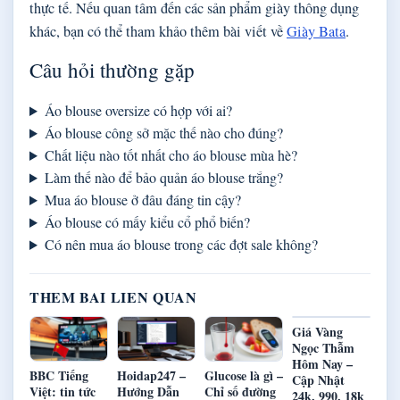
thực tế. Nếu quan tâm đến các sản phẩm giày thông dụng
khác, bạn có thể tham khảo thêm bài viết về
Giày Bata
.
Câu hỏi thường gặp
Áo blouse oversize có hợp với ai?
Áo blouse công sở mặc thế nào cho đúng?
Chất liệu nào tốt nhất cho áo blouse mùa hè?
Làm thế nào để bảo quản áo blouse trắng?
Mua áo blouse ở đâu đáng tin cậy?
Áo blouse có mấy kiểu cổ phổ biến?
Có nên mua áo blouse trong các đợt sale không?
THEM BAI LIEN QUAN
Giá Vàng
Ngọc Thẫm
Hôm Nay –
BBC Tiếng
Hoidap247 –
Glucose là gì –
Cập Nhật
Việt: tin tức
Hướng Dẫn
Chỉ số đường
24k, 990, 18k