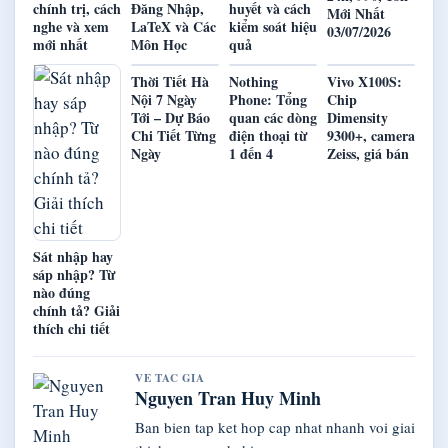
chính trị, cách
Đăng Nhập,
huyết và cách
Mới Nhất
nghe và xem
LaTeX và Các
kiểm soát hiệu
03/07/2026
mới nhất
Môn Học
quả
Thời Tiết Hà
Nothing
Vivo X100S:
Nội 7 Ngày
Phone: Tổng
Chip
Tới – Dự Báo
quan các dòng
Dimensity
Chi Tiết Từng
điện thoại từ
9300+, camera
Ngày
1 đến 4
Zeiss, giá bán
Sát nhập hay
sáp nhập? Từ
nào đúng
chính tả? Giải
thích chi tiết
VE TAC GIA
Nguyen Tran Huy Minh
Ban bien tap ket hop cap nhat nhanh voi giai