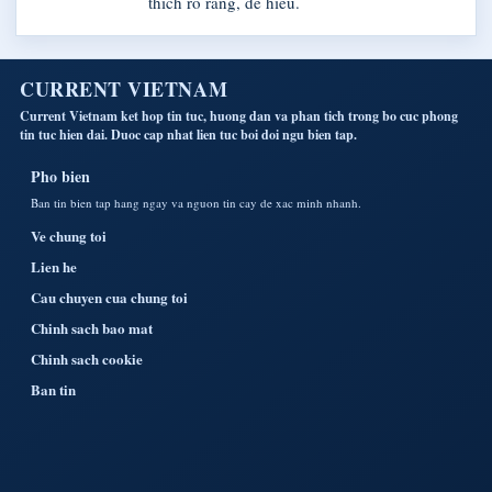
thich ro rang, de hieu.
CURRENT VIETNAM
Current Vietnam ket hop tin tuc, huong dan va phan tich trong bo cuc phong
tin tuc hien dai. Duoc cap nhat lien tuc boi doi ngu bien tap.
Pho bien
Ban tin bien tap hang ngay va nguon tin cay de xac minh nhanh.
Ve chung toi
Lien he
Cau chuyen cua chung toi
Chinh sach bao mat
Chinh sach cookie
Ban tin