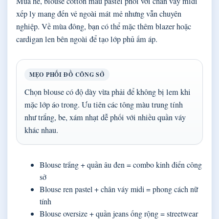
Mùa hè, blouse cotton màu pastel phối với chân váy midi
xếp ly mang đến vẻ ngoài mát mẻ nhưng vẫn chuyên
nghiệp. Về mùa đông, bạn có thể mặc thêm blazer hoặc
cardigan len bên ngoài để tạo lớp phủ ấm áp.
MẸO PHỐI ĐỒ CÔNG SỞ
Chọn blouse có độ dày vừa phải để không bị lem khi
mặc lớp áo trong. Ưu tiên các tông màu trung tính
như trắng, be, xám nhạt dễ phối với nhiều quần váy
khác nhau.
Blouse trắng + quần âu đen = combo kinh điển công
sở
Blouse ren pastel + chân váy midi = phong cách nữ
tính
Blouse oversize + quần jeans ống rộng = streetwear