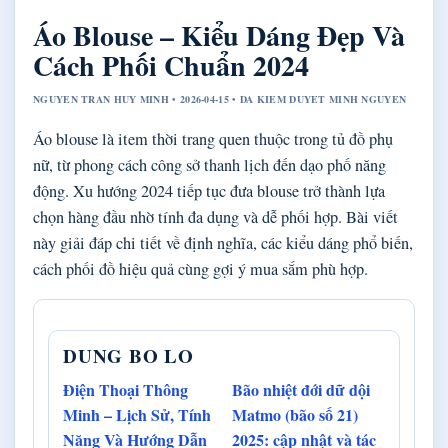
Áo Blouse – Kiểu Dáng Đẹp Và
Cách Phối Chuẩn 2024
NGUYEN TRAN HUY MINH • 2026-04-15 • DA KIEM DUYET MINH NGUYEN
Áo blouse là item thời trang quen thuộc trong tủ đồ phụ
nữ, từ phong cách công sở thanh lịch đến dạo phố năng
động. Xu hướng 2024 tiếp tục đưa blouse trở thành lựa
chọn hàng đầu nhờ tính đa dụng và dễ phối hợp. Bài viết
này giải đáp chi tiết về định nghĩa, các kiểu dáng phổ biến,
cách phối đồ hiệu quả cùng gợi ý mua sắm phù hợp.
DUNG BO LO
Điện Thoại Thông
Bão nhiệt đới dữ dội
Minh – Lịch Sử, Tính
Matmo (bão số 21)
Năng Và Hướng Dẫn
2025: cập nhật và tác