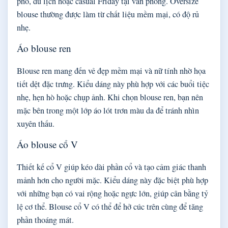
phố, du lịch hoặc casual Friday tại văn phòng. Oversize
blouse thường được làm từ chất liệu mềm mại, có độ rủ
nhẹ.
Áo blouse ren
Blouse ren mang đến vẻ đẹp mềm mại và nữ tính nhờ họa
tiết dệt đặc trưng. Kiểu dáng này phù hợp với các buổi tiệc
nhẹ, hẹn hò hoặc chụp ảnh. Khi chọn blouse ren, bạn nên
mặc bên trong một lớp áo lót trơn màu da để tránh nhìn
xuyên thấu.
Áo blouse cổ V
Thiết kế cổ V giúp kéo dài phần cổ và tạo cảm giác thanh
mảnh hơn cho người mặc. Kiểu dáng này đặc biệt phù hợp
với những bạn có vai rộng hoặc ngực lớn, giúp cân bằng tỷ
lệ cơ thể. Blouse cổ V có thể để hở cúc trên cùng để tăng
phần thoáng mát.