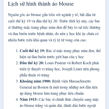
Lịch sử hình thành áo blouse
Nguồn gốc áo blouse gắn liền với ngành y tế, bắt đầu từ
cuối thế kỷ 19 và đầu thế kỷ 20. Trước thời kỳ này, các bác
sĩ thường mặc trang phục màu đen để bày tỏ sự tiếc thương
và đau buồn trước bệnh nhân, do nền y học khi ấy chưa có
nhiều bước tiến khả quan và tỷ lệ tử vong còn cao.
Cuối thế kỷ 19:
Bác sĩ mặc trang phục màu đen, thể
hiện sự đau buồn trước giới hạn của y học
Đầu thế kỷ 20:
Louis Pasteur và Robert Koch phát
triển lý thuyết vi trùng học, Joseph Lister tiên phong
phẫu thuật vô trùng
Khoảng năm 1900:
Bệnh viện Massachusetts
General tại Boston là một trong những nơi đầu tiên
áp dụng blouse làm trang phục tiêu chuẩn
Năm 1915:
Các bác sĩ chính thức chuyển sang mặc
áo blouse trắng và quần dài, đánh dấu bước ngoặt