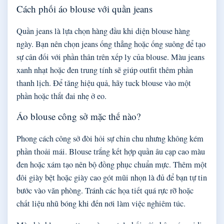
Cách phối áo blouse với quần jeans
Quần jeans là lựa chọn hàng đầu khi diện blouse hàng
ngày. Bạn nên chọn jeans ống thẳng hoặc ống suông để tạo
sự cân đối với phần thân trên xếp ly của blouse. Màu jeans
xanh nhạt hoặc đen trung tính sẽ giúp outfit thêm phần
thanh lịch. Để tăng hiệu quả, hãy tuck blouse vào một
phần hoặc thắt đai nhẹ ở eo.
Áo blouse công sở mặc thế nào?
Phong cách công sở đòi hỏi sự chỉn chu nhưng không kém
phần thoải mái. Blouse trắng kết hợp quần âu cạp cao màu
đen hoặc xám tạo nên bộ đồng phục chuẩn mực. Thêm một
đôi giày bệt hoặc giày cao gót mũi nhọn là đủ để bạn tự tin
bước vào văn phòng. Tránh các họa tiết quá rực rỡ hoặc
chất liệu nhũ bóng khi đến nơi làm việc nghiêm túc.