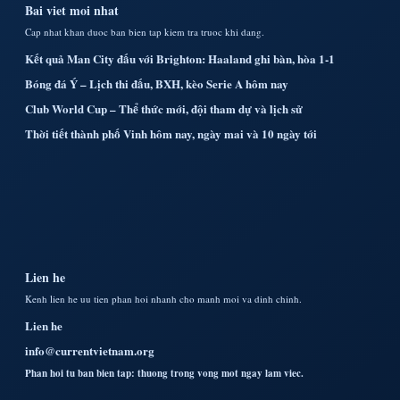
Bai viet moi nhat
Cap nhat khan duoc ban bien tap kiem tra truoc khi dang.
Kết quả Man City đấu với Brighton: Haaland ghi bàn, hòa 1-1
Bóng đá Ý – Lịch thi đấu, BXH, kèo Serie A hôm nay
Club World Cup – Thể thức mới, đội tham dự và lịch sử
Thời tiết thành phố Vinh hôm nay, ngày mai và 10 ngày tới
Lien he
Kenh lien he uu tien phan hoi nhanh cho manh moi va dinh chinh.
Lien he
info@currentvietnam.org
Phan hoi tu ban bien tap: thuong trong vong mot ngay lam viec.