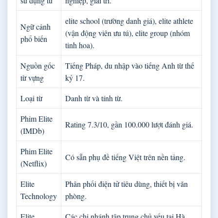
sử dụng từ
nghiệp, giải trí.
elite school (trường danh giá), elite athlete
Ngữ cảnh
(vận động viên ưu tú), elite group (nhóm
phổ biến
tinh hoa).
Nguồn gốc
Tiếng Pháp, du nhập vào tiếng Anh từ thế
từ vựng
kỷ 17.
Loại từ
Danh từ và tính từ.
Phim Elite
Rating 7.3/10, gần 100.000 lượt đánh giá.
(IMDb)
Phim Elite
Có sẵn phụ đề tiếng Việt trên nền tảng.
(Netflix)
Elite
Phân phối điện tử tiêu dùng, thiết bị văn
Technology
phòng.
Elite
Các chi nhánh tập trung chủ yếu tại Hà