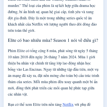
murder.” Thể loại của phim là sự kết hợp giữa drama học
đường, bí ẩn hình sự, quan hệ giai cấp, tình yêu và xung
đột gia đình. Đây là một trong những series quốc tế ăn
khách nhất của Netflix với lượng người theo dõi đông đảo
trên toàn thế giới.
Elite có bao nhiêu mùa? Season 1 nói về điều gì?
Phim Elite có tổng cộng 8 mùa, phát sóng từ ngày 5 tháng
10 năm 2018 đến ngày 26 tháng 7 năm 2024. Mùa 1 giới
thiệu ba nhân vật chính từ tầng lớp lao động nhận học
bổng vào Las Encinas. Ngay từ những tập đầu tiên, một vụ
án mạng đã xảy ra, đặt nền móng cho toàn bộ cấu trúc trinh
thám của series. Mỗi mùa phim đều xoay quanh một bí ẩn
mới, đồng thời phát triển các mối quan hệ phức tạp giữa
các nhân vật.
Bạn có thể xem Elite trên nền tảng
Netflix
với phụ đề