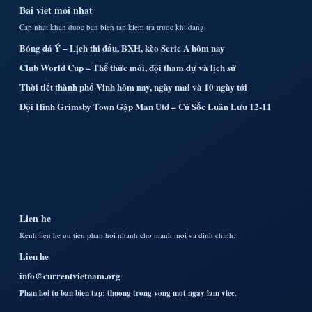
Bai viet moi nhat
Cap nhat khan duoc ban bien tap kiem tra truoc khi dang.
Bóng đá Ý – Lịch thi đấu, BXH, kèo Serie A hôm nay
Club World Cup – Thể thức mới, đội tham dự và lịch sử
Thời tiết thành phố Vinh hôm nay, ngày mai và 10 ngày tới
Đội Hình Grimsby Town Gặp Man Utd – Cú Sốc Luân Lưu 12-11
Lien he
Kenh lien he uu tien phan hoi nhanh cho manh moi va dinh chinh.
Lien he
info@currentvietnam.org
Phan hoi tu ban bien tap: thuong trong vong mot ngay lam viec.