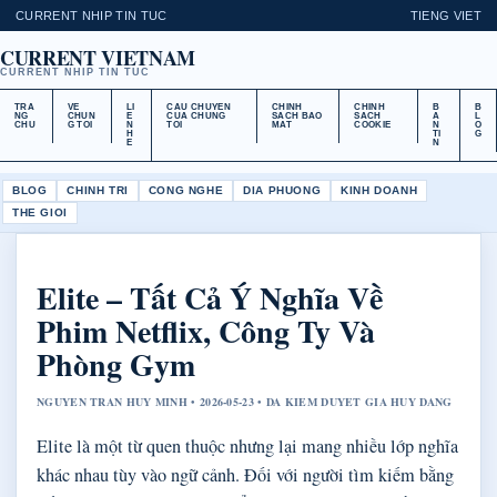
CURRENT NHIP TIN TUC
TIENG VIET
CURRENT VIETNAM
CURRENT NHIP TIN TUC
TRA
VE
LI
CAU CHUYEN
CHINH
CHINH
B
B
NG
CHUN
E
CUA CHUNG
SACH BAO
SACH
A
L
CHU
G TOI
N
TOI
MAT
COOKIE
N
O
H
TI
G
E
N
BLOG
CHINH TRI
CONG NGHE
DIA PHUONG
KINH DOANH
THE GIOI
Elite – Tất Cả Ý Nghĩa Về
Phim Netflix, Công Ty Và
Phòng Gym
NGUYEN TRAN HUY MINH • 2026-05-23 • DA KIEM DUYET GIA HUY DANG
Elite là một từ quen thuộc nhưng lại mang nhiều lớp nghĩa
khác nhau tùy vào ngữ cảnh. Đối với người tìm kiếm bằng