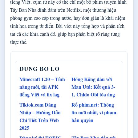
tiếng Việt, cụm từ này có thể chỉ một bộ phim truyền hình
Tây Ban Nha đình đám trên Netflix, một thương hiệu
phòng gym cao cấp trong nước, hay đơn giản là khái niệm
tinh hoa trong từ điển. Bài viết này tổng hợp và phân tích
tất cả các khía cạnh đó, giúp bạn phân biệt rõ ràng từng
thực thể.
DUNG BO LO
Minecraft 1.20 – Tính
Hồng Kông đấu với
năng mới, tải APK
Man Utd: Kết quả 3-
tiếng Việt và fix lag
1, Chido Obi tỏa áng
Tiktok.com Đăng
Rổ phim.net: Thông
Nhập – Hướng Dẫn
tin mới nhất, vi phạm
Chi Tiết Trên Web
bản quyền
2025
Đăng ký thi TOEIC
Tây Ban Nha đấu với