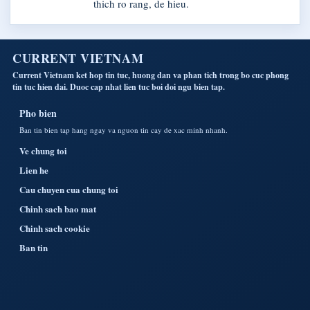
thich ro rang, de hieu.
CURRENT VIETNAM
Current Vietnam ket hop tin tuc, huong dan va phan tich trong bo cuc phong
tin tuc hien dai. Duoc cap nhat lien tuc boi doi ngu bien tap.
Pho bien
Ban tin bien tap hang ngay va nguon tin cay de xac minh nhanh.
Ve chung toi
Lien he
Cau chuyen cua chung toi
Chinh sach bao mat
Chinh sach cookie
Ban tin