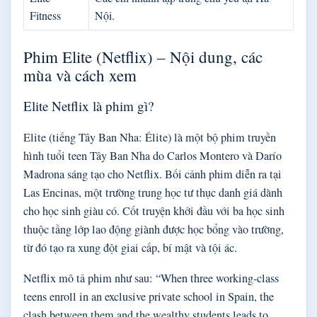
Fitness
Nội.
Phim Elite (Netflix) – Nội dung, các
mùa và cách xem
Elite Netflix là phim gì?
Elite (tiếng Tây Ban Nha: Élite) là một bộ phim truyền
hình tuổi teen Tây Ban Nha do Carlos Montero và Darío
Madrona sáng tạo cho Netflix. Bối cảnh phim diễn ra tại
Las Encinas, một trường trung học tư thục danh giá dành
cho học sinh giàu có. Cốt truyện khởi đầu với ba học sinh
thuộc tầng lớp lao động giành được học bổng vào trường,
từ đó tạo ra xung đột giai cấp, bí mật và tội ác.
Netflix mô tả phim như sau: “When three working-class
teens enroll in an exclusive private school in Spain, the
clash between them and the wealthy students leads to