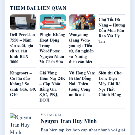
THEM BAI LIEN QUAN
Chợ Tốt Đà
Nẵng – Hướng
Dẫn Mua Bán
Dell Precision
Plugin Không
Wonyoung
Rao Vặt Uy
7550 – Năm
Hoạt Động
(Jang Won-
Tín
sản xuất, giá
Trong
young): Tiểu
cũ và cấu
WordPress:
sử, Sự nghiệp
hình RTX
Nguyên Nhân
và Những
3000
Và Cách Sửa
điều cần biết
Kingsport –
Giá Vàng
Vũ Hồng Văn:
Siêu thị Chợ
Có lừa đảo
Hôm Nay 24K
Bí thư Đồng
Lớn: Điện
không? So
– Cập Nhật
Nai, Thiếu
Máy Giá Rẻ,
sánh G16, G9,
Bảng Giá
tướng Công
Nội Thất
G10
SJC, PNJ,
an là ai?
Chính Hãng
DOJI
VE TAC GIA
Nguyen Tran Huy Minh
Ban bien tap ket hop cap nhat nhanh voi giai