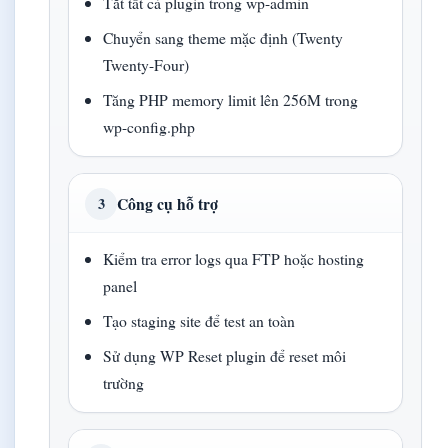
Tắt tất cả plugin trong wp-admin
Chuyển sang theme mặc định (Twenty
Twenty-Four)
Tăng PHP memory limit lên 256M trong
wp-config.php
Công cụ hỗ trợ
3
Kiểm tra error logs qua FTP hoặc hosting
panel
Tạo staging site để test an toàn
Sử dụng WP Reset plugin để reset môi
trường