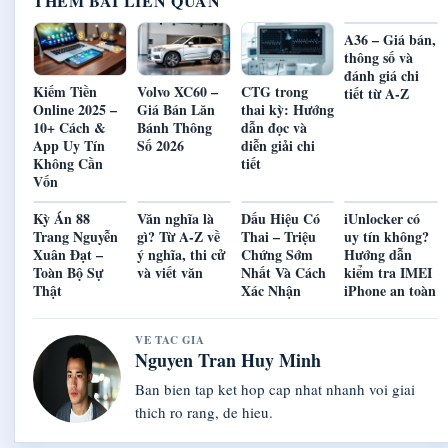
THEM BAI LIEN QUAN
A36 – Giá bán,
thông số và
đánh giá chi
Kiếm Tiền
Volvo XC60 –
CTG trong
tiết từ A-Z
Online 2025 –
Giá Bán Lăn
thai kỳ: Hướng
10+ Cách &
Bánh Thông
dẫn đọc và
App Uy Tín
Số 2026
diễn giải chi
Không Cần
tiết
Vốn
Kỳ Án 88
Văn nghĩa là
Dấu Hiệu Có
iUnlocker có
Trang Nguyễn
gì? Từ A-Z về
Thai – Triệu
uy tín không?
Xuân Đạt –
ý nghĩa, thi cử
Chứng Sớm
Hướng dẫn
Toàn Bộ Sự
và viết văn
Nhất Và Cách
kiểm tra IMEI
Thật
Xác Nhận
iPhone an toàn
VE TAC GIA
Nguyen Tran Huy Minh
Ban bien tap ket hop cap nhat nhanh voi giai
thich ro rang, de hieu.