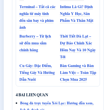
Terminal – Tất cả các
Intima Là Gì? Định
nghĩa từ máy tính
Nghĩa Y Học, Sản
đến sân bay và phim
Phẩm Và Thân Mật
ảnh
Burberry – Từ lịch
Thời Tiết Đà Lạt –
sử đến mua sắm
Dự Báo Chính Xác
chính hãng
Hôm Nay Và 10 Ngày
Tới
Cu Gáy: Đặc Điểm,
Bàn Gaming và Bàn
Tiếng Gáy Và Hướng
Làm Việc – Toàn Tập
Dẫn Nuôi
Chọn Mua 2025
4 BAI LIEN QUAN
Bóng đá trực tuyến Xôi Lạc: Hướng dẫn xem,
lịch & đánh giá