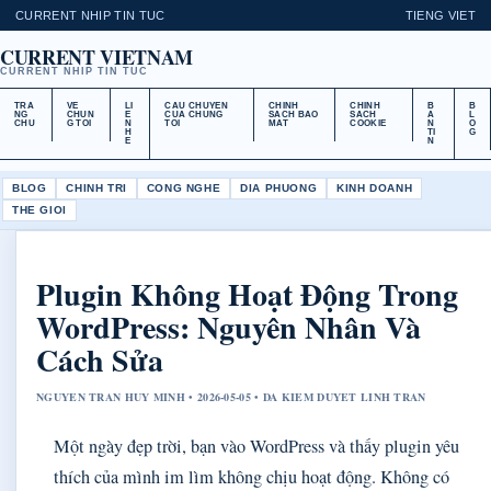
CURRENT NHIP TIN TUC
TIENG VIET
CURRENT VIETNAM
CURRENT NHIP TIN TUC
TRA
VE
LI
CAU CHUYEN
CHINH
CHINH
B
B
NG
CHUN
E
CUA CHUNG
SACH BAO
SACH
A
L
CHU
G TOI
N
TOI
MAT
COOKIE
N
O
H
TI
G
E
N
BLOG
CHINH TRI
CONG NGHE
DIA PHUONG
KINH DOANH
THE GIOI
Plugin Không Hoạt Động Trong
WordPress: Nguyên Nhân Và
Cách Sửa
NGUYEN TRAN HUY MINH • 2026-05-05 • DA KIEM DUYET LINH TRAN
Một ngày đẹp trời, bạn vào WordPress và thấy plugin yêu
thích của mình im lìm không chịu hoạt động. Không có