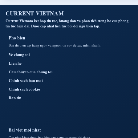
CURRENT VIETNAM
Current Vietnam ket hop tin tuc, huong dan va phan tich trong bo cuc phong
tin tuc hien dai. Duoc cap nhat lien tuc boi doi ngu bien tap.
Pho bien
Ban tin bien tap hang ngay va nguon tin cay de xac minh nhanh.
Ve chung toi
Lien he
Cau chuyen cua chung toi
Chinh sach bao mat
Chinh sach cookie
Ban tin
Bai viet moi nhat
Cap nhat khan duoc ban bien tap kiem tra truoc khi dang.