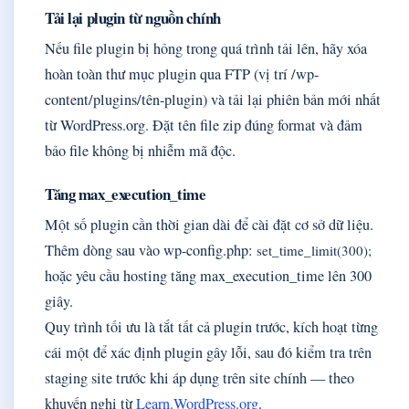
Tải lại plugin từ nguồn chính
Nếu file plugin bị hỏng trong quá trình tải lên, hãy xóa
hoàn toàn thư mục plugin qua FTP (vị trí /wp-
content/plugins/tên-plugin) và tải lại phiên bản mới nhất
từ WordPress.org. Đặt tên file zip đúng format và đảm
bảo file không bị nhiễm mã độc.
Tăng max_execution_time
Một số plugin cần thời gian dài để cài đặt cơ sở dữ liệu.
Thêm dòng sau vào wp-config.php:
set_time_limit(300);
hoặc yêu cầu hosting tăng max_execution_time lên 300
giây.
Quy trình tối ưu là tắt tất cả plugin trước, kích hoạt từng
cái một để xác định plugin gây lỗi, sau đó kiểm tra trên
staging site trước khi áp dụng trên site chính — theo
khuyến nghị từ
Learn.WordPress.org
.