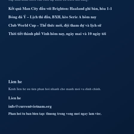
Kết quả Man City đấu với Brighton: Haaland ghi bàn, hòa 1-1
Bóng đá Ý – Lịch thi đấu, BXH, kèo Serie A hôm nay
Club World Cup – Thể thức mới, đội tham dự và lịch sử
Thời tiết thành phố Vinh hôm nay, ngày mai và 10 ngày tới
Lien he
Kenh lien he uu tien phan hoi nhanh cho manh moi va dinh chinh.
Lien he
info@currentvietnam.org
Phan hoi tu ban bien tap: thuong trong vong mot ngay lam viec.