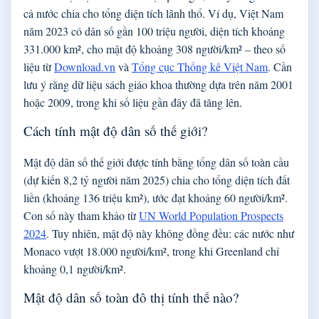
cả nước chia cho tổng diện tích lãnh thổ. Ví dụ, Việt Nam
năm 2023 có dân số gần 100 triệu người, diện tích khoảng
331.000 km², cho mật độ khoảng 308 người/km² – theo số
liệu từ
Download.vn
và
Tổng cục Thống kê Việt Nam
. Cần
lưu ý rằng dữ liệu sách giáo khoa thường dựa trên năm 2001
hoặc 2009, trong khi số liệu gần đây đã tăng lên.
Cách tính mật độ dân số thế giới?
Mật độ dân số thế giới được tính bằng tổng dân số toàn cầu
(dự kiến 8,2 tỷ người năm 2025) chia cho tổng diện tích đất
liền (khoảng 136 triệu km²), ước đạt khoảng 60 người/km².
Con số này tham khảo từ
UN World Population Prospects
2024
. Tuy nhiên, mật độ này không đồng đều: các nước như
Monaco vượt 18.000 người/km², trong khi Greenland chỉ
khoảng 0,1 người/km².
Mật độ dân số toàn đô thị tính thế nào?