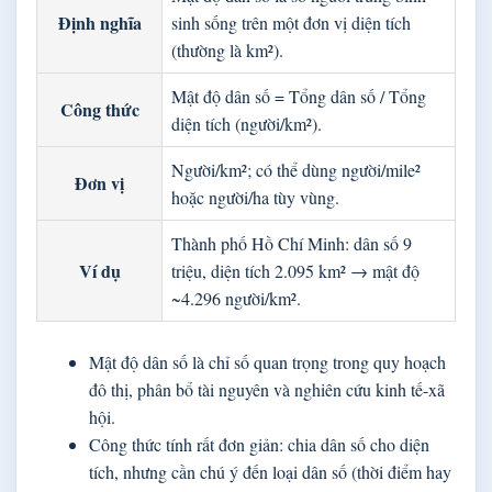
Định nghĩa
sinh sống trên một đơn vị diện tích
(thường là km²).
Mật độ dân số = Tổng dân số / Tổng
Công thức
diện tích (người/km²).
Người/km²; có thể dùng người/mile²
Đơn vị
hoặc người/ha tùy vùng.
Thành phố Hồ Chí Minh: dân số 9
Ví dụ
triệu, diện tích 2.095 km² → mật độ
~4.296 người/km².
Mật độ dân số là chỉ số quan trọng trong quy hoạch
đô thị, phân bổ tài nguyên và nghiên cứu kinh tế-xã
hội.
Công thức tính rất đơn giản: chia dân số cho diện
tích, nhưng cần chú ý đến loại dân số (thời điểm hay