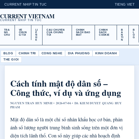
CURRENT NHIP TIN TUC
TIENG VIET
CURRENT VIETNAM
CURRENT NHIP TIN TUC
TRA
VE
LI
CAU CHUYEN
CHINH
CHINH
B
B
NG
CHUN
E
CUA CHUNG
SACH BAO
SACH
A
L
CHU
G TOI
N
TOI
MAT
COOKIE
N
O
H
TI
G
E
N
BLOG
CHINH TRI
CONG NGHE
DIA PHUONG
KINH DOANH
THE GIOI
Cách tính mật độ dân số –
Công thức, ví dụ và ứng dụng
NGUYEN TRAN HUY MINH • 2026-07-06 • DA KIEM DUYET QUANG HUY
PHAM
Mật độ dân số là một chỉ số nhân khẩu học cơ bản, phản
ánh số lượng người trung bình sinh sống trên một đơn vị
diện tích lãnh thổ. Con số này giúp các nhà hoạch định