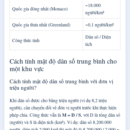
~18.000
Quốc gia đông nhất (Monaco)
người/km²
Quốc gia thưa nhất (Greenland)
~0,1 người/km²
Dân số / Diện
Công thức tính
tích
Cách tính mật độ dân số trung bình cho
một khu vực
Cách tính mật độ dân số trung bình với đơn vị
triệu người?
Khi dân số được cho bằng triệu người (ví dụ 8,2 triệu
người), cần chuyển đổi về đơn vị người trước khi thực hiện
M = D / S
phép chia. Công thức vẫn là
, với D là tổng dân số
(người) và S là diện tích (km²). Ví dụ: dân số 8.200.000
người, diện tích 2.000 km² thì mật độ là 8.200.000 / 2.000 =