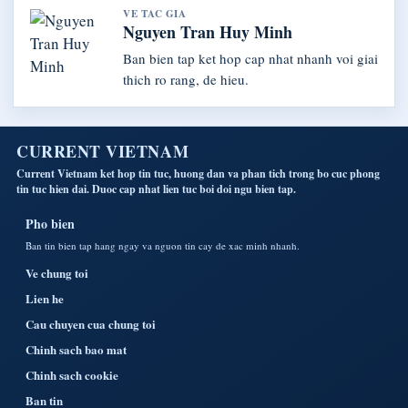
VE TAC GIA
Nguyen Tran Huy Minh
Ban bien tap ket hop cap nhat nhanh voi giai
thich ro rang, de hieu.
CURRENT VIETNAM
Current Vietnam ket hop tin tuc, huong dan va phan tich trong bo cuc phong
tin tuc hien dai. Duoc cap nhat lien tuc boi doi ngu bien tap.
Pho bien
Ban tin bien tap hang ngay va nguon tin cay de xac minh nhanh.
Ve chung toi
Lien he
Cau chuyen cua chung toi
Chinh sach bao mat
Chinh sach cookie
Ban tin