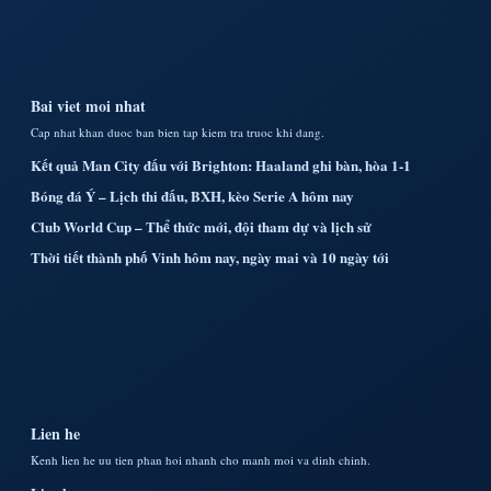
Bai viet moi nhat
Cap nhat khan duoc ban bien tap kiem tra truoc khi dang.
Kết quả Man City đấu với Brighton: Haaland ghi bàn, hòa 1-1
Bóng đá Ý – Lịch thi đấu, BXH, kèo Serie A hôm nay
Club World Cup – Thể thức mới, đội tham dự và lịch sử
Thời tiết thành phố Vinh hôm nay, ngày mai và 10 ngày tới
Lien he
Kenh lien he uu tien phan hoi nhanh cho manh moi va dinh chinh.