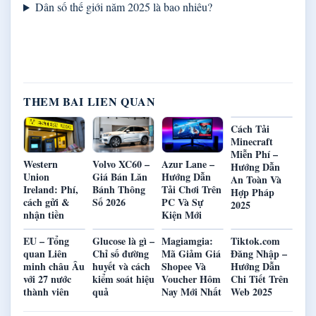
Dân số thế giới năm 2025 là bao nhiêu?
THEM BAI LIEN QUAN
Cách Tải
Minecraft
Miễn Phí –
Western
Volvo XC60 –
Azur Lane –
Hướng Dẫn
Union
Giá Bán Lăn
Hướng Dẫn
An Toàn Và
Ireland: Phí,
Bánh Thông
Tải Chơi Trên
Hợp Pháp
cách gửi &
Số 2026
PC Và Sự
2025
nhận tiền
Kiện Mới
EU – Tổng
Glucose là gì –
Magiamgia:
Tiktok.com
quan Liên
Chỉ số đường
Mã Giảm Giá
Đăng Nhập –
minh châu Âu
huyết và cách
Shopee Và
Hướng Dẫn
với 27 nước
kiểm soát hiệu
Voucher Hôm
Chi Tiết Trên
thành viên
quả
Nay Mới Nhất
Web 2025