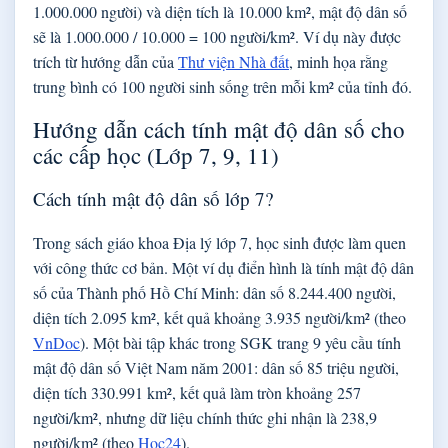
1.000.000 người) và diện tích là 10.000 km², mật độ dân số
sẽ là 1.000.000 / 10.000 = 100 người/km². Ví dụ này được
trích từ hướng dẫn của
Thư viện Nhà đất
, minh họa rằng
trung bình có 100 người sinh sống trên mỗi km² của tỉnh đó.
Hướng dẫn cách tính mật độ dân số cho
các cấp học (Lớp 7, 9, 11)
Cách tính mật độ dân số lớp 7?
Trong sách giáo khoa Địa lý lớp 7, học sinh được làm quen
với công thức cơ bản. Một ví dụ điển hình là tính mật độ dân
số của Thành phố Hồ Chí Minh: dân số 8.244.400 người,
diện tích 2.095 km², kết quả khoảng 3.935 người/km² (theo
VnDoc
). Một bài tập khác trong SGK trang 9 yêu cầu tính
mật độ dân số Việt Nam năm 2001: dân số 85 triệu người,
diện tích 330.991 km², kết quả làm tròn khoảng 257
người/km², nhưng dữ liệu chính thức ghi nhận là 238,9
người/km² (theo
Hoc24
).