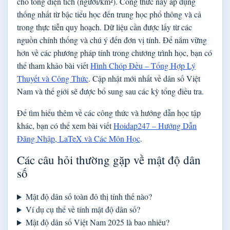
cho tổng diện tích (người/km²). Công thức này áp dụng
thống nhất từ bậc tiểu học đến trung học phổ thông và cả
trong thực tiễn quy hoạch. Dữ liệu cần được lấy từ các
nguồn chính thống và chú ý đến đơn vị tính. Để nắm vững
hơn về các phương pháp tính trong chương trình học, bạn có
thể tham khảo bài viết
Hình Chóp Đều – Tổng Hợp Lý
Thuyết và Công Thức
. Cập nhật mới nhất về dân số Việt
Nam và thế giới sẽ được bổ sung sau các kỳ tổng điều tra.
Để tìm hiểu thêm về các công thức và hướng dẫn học tập
khác, bạn có thể xem bài viết
Hoidap247 – Hướng Dẫn
Đăng Nhập, LaTeX và Các Môn Học
.
Các câu hỏi thường gặp về mật độ dân
số
Mật độ dân số toàn đô thị tính thế nào?
Ví dụ cụ thể về tính mật độ dân số?
Mật độ dân số Việt Nam 2025 là bao nhiêu?