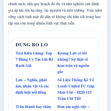
chính sách, nhà quy hoạch đô thị và nhà nghiên cứu đánh
giá áp lực lên hạ tầng, tài nguyên và môi trường. Việc nắm
vững cách tính mật độ dân số không chỉ hữu ích trong học
tập mà còn trong nhiều lĩnh vực thực tiễn.
DUNG BO LO
Taxi Kiên Giang: Top
Kyung Lab có tốt
7 Hãng Uy Tín Giá Rẻ
không? Sự thật về
Rạch Giá
kem trộn và nguồn
gốc
Law – Nghĩa, phát
Số Liệu Thống Kê Về
âm, nhân vật và các
Leeds United FC Gặp
định luật nổi tiếng
Man Utd – H2H 115
Trận Chi Tiết
Trân thành hay chân
Đơn xin nghỉ việc –