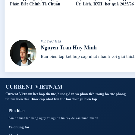
Phân Biệt Chính Tả Chuẩn
Út: Lịch, BXH, kết quả 2025/26
VE TAC GIA
Nguyen Tran Huy Minh
Ban bien tap ket hop cap nhat nhanh voi giai thich
CURRENT VIETNAM
Current Vietnam ket hop tin tuc, huong dan va phan tich trong bo cuc phong
tin tuc hien dai. Duoc cap nhat lien tuc boi doi ngu bien tap.
Pho bien
Ban tin bien tap hang ngay va nguon tin cay de xac minh nhanh.
Ve chung toi