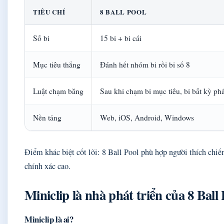
TIÊU CHÍ
8 BALL POOL
Số bi
15 bi + bi cái
Mục tiêu thắng
Đánh hết nhóm bi rồi bi số 8
Luật chạm băng
Sau khi chạm bi mục tiêu, bi bất kỳ ph
Nền tảng
Web, iOS, Android, Windows
Điểm khác biệt cốt lõi: 8 Ball Pool phù hợp người thích chiến
chính xác cao.
Miniclip là nhà phát triển của 8 Ball 
Miniclip là ai?