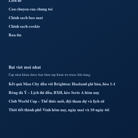
Lien he
Cau chuyen cua chung toi
Chinh sach bao mat
Chinh sach cookie
Ban tin
Bai viet moi nhat
Cap nhat khan duoc ban bien tap kiem tra truoc khi dang.
Kết quả Man City đấu với Brighton: Haaland ghi bàn, hòa 1-1
Bóng đá Ý – Lịch thi đấu, BXH, kèo Serie A hôm nay
Club World Cup – Thể thức mới, đội tham dự và lịch sử
Thời tiết thành phố Vinh hôm nay, ngày mai và 10 ngày tới