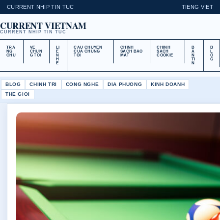
CURRENT NHIP TIN TUC
TIENG VIET
CURRENT VIETNAM
CURRENT NHIP TIN TUC
TRA
VE
LI
CAU CHUYEN
CHINH
CHINH
B
B
NG
CHUN
E
CUA CHUNG
SACH BAO
SACH
A
L
CHU
G TOI
N
TOI
MAT
COOKIE
N
O
H
TI
G
E
N
BLOG
CHINH TRI
CONG NGHE
DIA PHUONG
KINH DOANH
THE GIOI