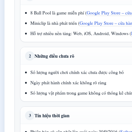
8 Ball Pool là game miễn phí (
Google Play Store – cử
Miniclip là nhà phát triển (
Google Play Store – cửa hà
Hỗ trợ nhiều nền tảng: Web, iOS, Android, Windows (
Những điều chưa rõ
2
Số lượng người chơi chính xác chưa được công bố
Ngày phát hành chính xác không rõ ràng
Số lượng vật phẩm trong game không có thống kê chí
Tín hiệu thời gian
3
Phiên bản cũ cập nhật lần cuối ngày 30/9/2016 (
Softon