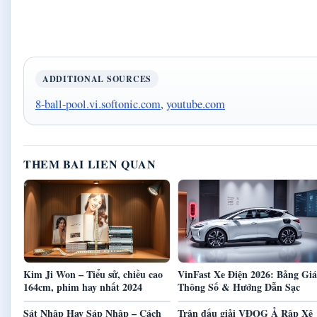
ADDITIONAL SOURCES
8-ball-pool.vi.softonic.com
,
youtube.com
THEM BAI LIEN QUAN
Kim Ji Won – Tiểu sử, chiều cao
VinFast Xe Điện 2026: Bảng Giá
164cm, phim hay nhất 2024
Thông Số & Hướng Dẫn Sạc
Sát Nhập Hay Sáp Nhập – Cách
Trận đấu giải VĐQG Ả Rập Xê