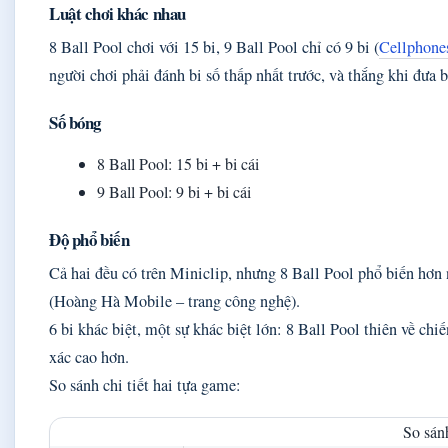
Luật chơi khác nhau
8 Ball Pool chơi với 15 bi, 9 Ball Pool chỉ có 9 bi (
Cellphone
người chơi phải đánh bi số thấp nhất trước, và thắng khi đưa b
Số bóng
8 Ball Pool: 15 bi + bi cái
9 Ball Pool: 9 bi + bi cái
Độ phổ biến
Cả hai đều có trên Miniclip, nhưng 8 Ball Pool phổ biến hơn 
(Hoàng Hà Mobile – trang công nghệ).
6 bi khác biệt, một sự khác biệt lớn: 8 Ball Pool thiên về ch
xác cao hơn.
So sánh chi tiết hai tựa game:
So sán