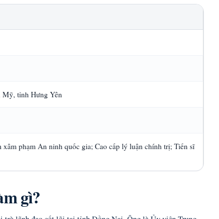
 Mỹ, tỉnh Hưng Yên
 xâm phạm An ninh quốc gia; Cao cấp lý luận chính trị; Tiến sĩ
àm gì?
trò lãnh đạo cốt lõi tại tỉnh Đồng Nai. Ông là Ủy viên Trung