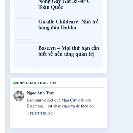
Nóng Gay Gắt 35-40°C
Toàn Quốc
Giraffe Childcare: Nhà trẻ
hàng đầu Dublin
Base.vn – Mọi thứ bạn cần
biết về nền tảng quản trị
BINH LUAN TRUC TIEP
Minh Nguyen
Cong tac xac minh quanh Bóng đá Ý
&#8211; Lịch thi đấu,... rat tot. Nhieu toa
soan nen viet theo cach nay.
6 PHUT TRUOC