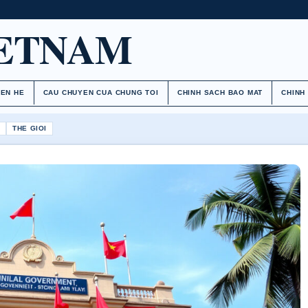
IETNAM
IEN HE
CAU CHUYEN CUA CHUNG TOI
CHINH SACH BAO MAT
CHINH
H
THE GIOI