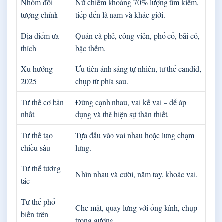
Nhóm đối
Nữ chiếm khoảng 70% lượng tìm kiếm,
tượng chính
tiếp đến là nam và khác giới.
Địa điểm ưa
Quán cà phê, công viên, phố cổ, bãi cỏ,
thích
bậc thềm.
Xu hướng
Ưu tiên ánh sáng tự nhiên, tư thế candid,
2025
chụp từ phía sau.
Tư thế cơ bản
Đứng cạnh nhau, vai kề vai – dễ áp
nhất
dụng và thể hiện sự thân thiết.
Tư thế tạo
Tựa đầu vào vai nhau hoặc lưng chạm
chiều sâu
lưng.
Tư thế tương
Nhìn nhau và cười, nắm tay, khoác vai.
tác
Tư thế phổ
Che mặt, quay lưng với ống kính, chụp
biến trên
trong gương.