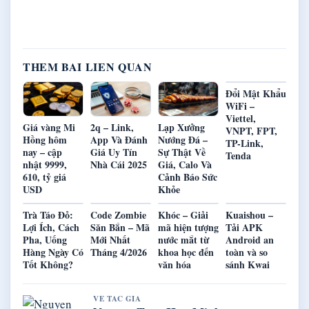
THEM BAI LIEN QUAN
Đổi Mật Khẩu
WiFi –
Viettel,
Giá vàng Mi
2q – Link,
Lạp Xưởng
VNPT, FPT,
Hồng hôm
App Và Đánh
Nướng Đá –
TP-Link,
nay – cập
Giá Uy Tín
Sự Thật Về
Tenda
nhật 9999,
Nhà Cái 2025
Giá, Calo Và
610, tỷ giá
Cảnh Báo Sức
USD
Khỏe
Trà Táo Đỏ:
Code Zombie
Khóc – Giải
Kuaishou –
Lợi Ích, Cách
Săn Bắn – Mã
mã hiện tượng
Tải APK
Pha, Uống
Mới Nhất
nước mắt từ
Android an
Hàng Ngày Có
Tháng 4/2026
khoa học đến
toàn và so
Tốt Không?
văn hóa
sánh Kwai
VE TAC GIA