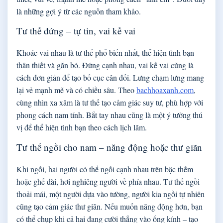
là những gợi ý từ các nguồn tham khảo.
Tư thế đứng – tự tin, vai kề vai
Khoác vai nhau là tư thế phổ biến nhất, thể hiện tình bạn
thân thiết và gắn bó. Đứng cạnh nhau, vai kề vai cũng là
cách đơn giản để tạo bố cục cân đối. Lưng chạm lưng mang
lại vẻ mạnh mẽ và có chiều sâu. Theo
bachhoaxanh.com
,
cùng nhìn xa xăm là tư thế tạo cảm giác suy tư, phù hợp với
phong cách nam tính. Bắt tay nhau cũng là một ý tưởng thú
vị để thể hiện tình bạn theo cách lịch lãm.
Tư thế ngồi cho nam – năng động hoặc thư giãn
Khi ngồi, hai người có thể ngồi cạnh nhau trên bậc thềm
hoặc ghế dài, hơi nghiêng người về phía nhau. Tư thế ngồi
thoải mái, một người dựa vào tường, người kia ngồi tự nhiên
cũng tạo cảm giác thư giãn. Nếu muốn năng động hơn, bạn
có thể chụp khi cả hai đang cười thẳng vào ống kính – tạo