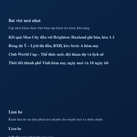
Bai viet moi nhat
Cap nhat khan duoc ban bien tap kiem tra truoc khi dang.
Kết quả Man City đấu với Brighton: Haaland ghi bàn, hòa 1-1
Bóng đá Ý – Lịch thi đấu, BXH, kèo Serie A hôm nay
Club World Cup – Thể thức mới, đội tham dự và lịch sử
Thời tiết thành phố Vinh hôm nay, ngày mai và 10 ngày tới
Lien he
Kenh lien he uu tien phan hoi nhanh cho manh moi va dinh chinh.
Lien he
info@currentvietnam.org