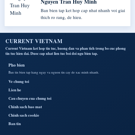
Nguyen Tran Huy Minh
Ban bien tap ket hop cap nhat nhanh voi giai
thich ro rang, de hieu.
CURRENT VIETNAM
Current Vietnam ket hop tin tuc, huong dan va phan tich trong bo cuc phong
tin tuc hien dai. Duoc cap nhat lien tuc boi doi ngu bien tap.
Pho bien
Ban tin bien tap hang ngay va nguon tin cay de xac minh nhanh.
Ve chung toi
Lien he
Cau chuyen cua chung toi
Chinh sach bao mat
Chinh sach cookie
Ban tin