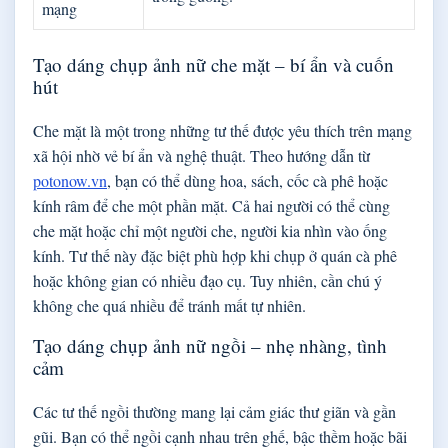
mạng
Tạo dáng chụp ảnh nữ che mặt – bí ẩn và cuốn
hút
Che mặt là một trong những tư thế được yêu thích trên mạng
xã hội nhờ vẻ bí ẩn và nghệ thuật. Theo hướng dẫn từ
potonow.vn
, bạn có thể dùng hoa, sách, cốc cà phê hoặc
kính râm để che một phần mặt. Cả hai người có thể cùng
che mặt hoặc chỉ một người che, người kia nhìn vào ống
kính. Tư thế này đặc biệt phù hợp khi chụp ở quán cà phê
hoặc không gian có nhiều đạo cụ. Tuy nhiên, cần chú ý
không che quá nhiều để tránh mất tự nhiên.
Tạo dáng chụp ảnh nữ ngồi – nhẹ nhàng, tình
cảm
Các tư thế ngồi thường mang lại cảm giác thư giãn và gần
gũi. Bạn có thể ngồi cạnh nhau trên ghế, bậc thềm hoặc bãi