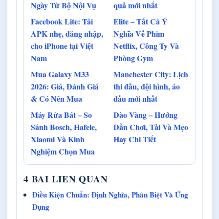
Ngày Từ Bộ Nội Vụ
quả mới nhất
Facebook Lite: Tải
Elite – Tất Cả Ý
APK nhẹ, đăng nhập,
Nghĩa Về Phim
cho iPhone tại Việt
Netflix, Công Ty Và
Nam
Phòng Gym
Mua Galaxy M33
Manchester City: Lịch
2026: Giá, Đánh Giá
thi đấu, đội hình, áo
& Có Nên Mua
đấu mới nhất
Máy Rửa Bát – So
Đào Vàng – Hướng
Sánh Bosch, Hafele,
Dẫn Chơi, Tải Và Mẹo
Xiaomi Và Kinh
Hay Chi Tiết
Nghiệm Chọn Mua
4 BAI LIEN QUAN
Điều Kiện Chuẩn: Định Nghĩa, Phân Biệt Và Ứng
Dụng