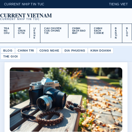
CURRENT NHIP TIN TUC
TIENG VIET
CURRENT VIETNAM
CURRENT NHIP TIN TUC
TRA
VE
LI
CAU CHUYEN
CHINH
CHINH
B
B
NG
CHUN
E
CUA CHUNG
SACH BAO
SACH
A
L
CHU
G TOI
N
TOI
MAT
COOKIE
N
O
H
TI
G
E
N
BLOG
CHINH TRI
CONG NGHE
DIA PHUONG
KINH DOANH
THE GIOI