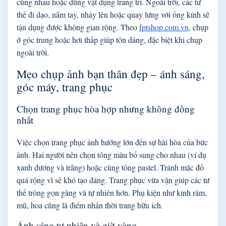
cùng nhau hoặc dùng vật dụng trang trí. Ngoài trời, các tư
thế đi dạo, nắm tay, nhảy lên hoặc quay lưng với ống kính sẽ
tận dụng được không gian rộng. Theo
fptshop.com.vn
, chụp
ở góc trung hoặc hơi thấp giúp tôn dáng, đặc biệt khi chụp
ngoài trời.
Mẹo chụp ảnh bạn thân đẹp – ánh sáng,
góc máy, trang phục
Chọn trang phục hòa hợp nhưng không đồng
nhất
Việc chọn trang phục ảnh hưởng lớn đến sự hài hòa của bức
ảnh. Hai người nên chọn tông màu bổ sung cho nhau (ví dụ
xanh dương và trắng) hoặc cùng tông pastel. Tránh mặc đồ
quá rộng vì sẽ khó tạo dáng. Trang phục vừa vặn giúp các tư
thế trông gọn gàng và tự nhiên hơn. Phụ kiện như kính râm,
mũ, hoa cũng là điểm nhấn thời trang hữu ích.
Ánh sáng tự nhiên và giờ vàng