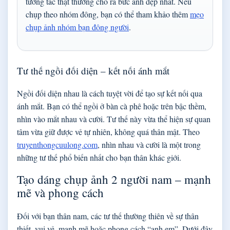
tương tác thật thường cho ra bức ảnh đẹp nhất. Nếu
chụp theo nhóm đông, bạn có thể tham khảo thêm
mẹo
chụp ảnh nhóm bạn đông người
.
Tư thế ngồi đối diện – kết nối ánh mắt
Ngồi đối diện nhau là cách tuyệt vời để tạo sự kết nối qua
ánh mắt. Bạn có thể ngồi ở bàn cà phê hoặc trên bậc thềm,
nhìn vào mắt nhau và cười. Tư thế này vừa thể hiện sự quan
tâm vừa giữ được vẻ tự nhiên, không quá thân mật. Theo
truyenthongcuulong.com
, nhìn nhau và cười là một trong
những tư thế phổ biến nhất cho bạn thân khác giới.
Tạo dáng chụp ảnh 2 người nam – mạnh
mẽ và phong cách
Đối với bạn thân nam, các tư thế thường thiên về sự thân
thiết, vui vẻ, mạnh mẽ hoặc phong cách “anh em”. Dưới đây