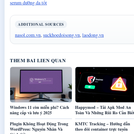
serum dưỡng da tốt
ADDITIONAL SOURCES
nasol.com.vn
,
suckhoedoisong.vn
,
laodong.vn
THEM BAI LIEN QUAN
Windows 11 còn miễn phí? Cách
Happymod – Tải Apk Mod An
nâng cấp và lưu ý 2025
Toàn Và Những Rủi Ro Cần Biế
Plugin Không Hoạt Động Trong
KMTC Tracking – Hướng dẫn
WordPress: Nguyên Nhân Và
theo dõi container trực tuyến