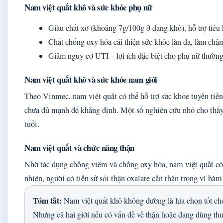
Nam việt quất khô và sức khỏe phụ nữ
Giàu chất xơ (khoảng 7g/100g ở dạng khô), hỗ trợ tiêu 
Chất chống oxy hóa cải thiện sức khỏe làn da, làm chậm
Giảm nguy cơ UTI – lợi ích đặc biệt cho phụ nữ thường
Nam việt quất khô và sức khỏe nam giới
Theo Vinmec, nam việt quất có thể hỗ trợ sức khỏe tuyến tiề
chưa đủ mạnh để khẳng định. Một số nghiên cứu nhỏ cho thấy c
tuổi.
Nam việt quất và chức năng thận
Nhờ tác dụng chống viêm và chống oxy hóa, nam việt quất có 
nhiên, người có tiền sử sỏi thận oxalate cần thận trọng vì hàm
Tóm tắt:
Nam việt quất khô không đường là lựa chọn tốt cho 
Nhưng cả hai giới nếu có vấn đề về thận hoặc đang dùng th