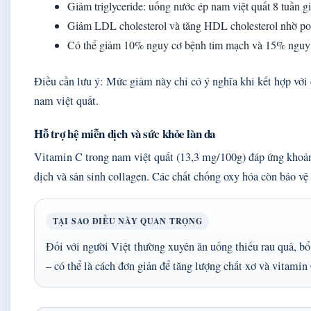
Giảm triglyceride: uống nước ép nam việt quất 8 tuần 
Giảm LDL cholesterol và tăng HDL cholesterol nhờ p
Có thể giảm 10% nguy cơ bệnh tim mạch và 15% nguy c
Điều cần lưu ý: Mức giảm này chỉ có ý nghĩa khi kết hợp với 
nam việt quất.
Hỗ trợ hệ miễn dịch và sức khỏe làn da
Vitamin C trong nam việt quất (13,3 mg/100g) đáp ứng khoả
dịch và sản sinh collagen. Các chất chống oxy hóa còn bảo vệ 
TẠI SAO ĐIỀU NÀY QUAN TRỌNG
Đối với người Việt thường xuyên ăn uống thiếu rau quả, bổ
– có thể là cách đơn giản để tăng lượng chất xơ và vitami