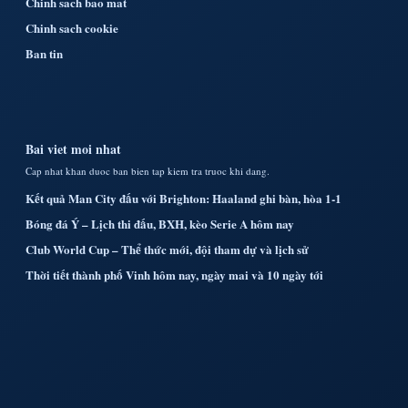
Chinh sach bao mat
Chinh sach cookie
Ban tin
Bai viet moi nhat
Cap nhat khan duoc ban bien tap kiem tra truoc khi dang.
Kết quả Man City đấu với Brighton: Haaland ghi bàn, hòa 1-1
Bóng đá Ý – Lịch thi đấu, BXH, kèo Serie A hôm nay
Club World Cup – Thể thức mới, đội tham dự và lịch sử
Thời tiết thành phố Vinh hôm nay, ngày mai và 10 ngày tới