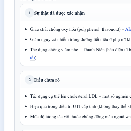
Sự thật đã được xác nhận
1
Giàu chất chống oxy hóa (polyphenol, flavonoid) –
AI
Giảm nguy cơ nhiễm trùng đường tiết niệu ở phụ nữ 
Tác dụng chống viêm nhẹ – Thanh Niên (báo điện tử 
tế)
)
Điều chưa rõ
2
Tác dụng cụ thể lên cholesterol LDL – một số nghiên
Hiệu quả trong điều trị UTI cấp tính (không thay thế 
Mức độ tương tác với thuốc chống đông máu ngoài wa