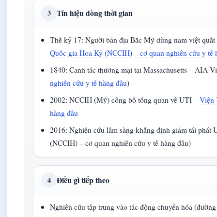
Tín hiệu dòng thời gian
3
Thế kỷ 17: Người bản địa Bắc Mỹ dùng nam việt quất
Quốc gia Hoa Kỳ (NCCIH) – cơ quan nghiên cứu y tế 
1840: Canh tác thương mại tại Massachusetts – AIA V
nghiên cứu y tế hàng đầu
)
2002: NCCIH (Mỹ) công bố tổng quan về UTI –
Viện 
hàng đầu
2016: Nghiên cứu lâm sàng khẳng định giảm tái phát 
(NCCIH) – cơ quan nghiên cứu y tế hàng đầu)
Điều gì tiếp theo
4
Nghiên cứu tập trung vào tác động chuyển hóa (đường 