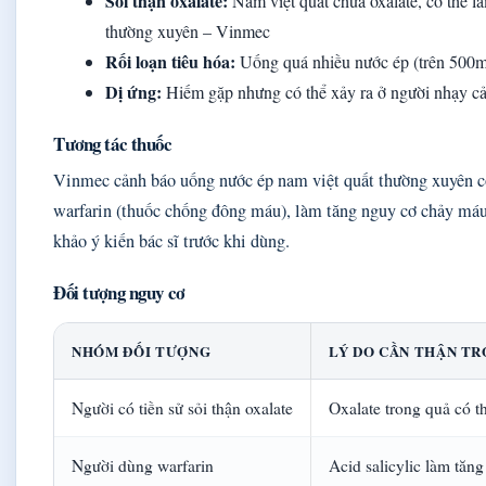
Sỏi thận oxalate:
Nam việt quất chứa oxalate, có thể là
thường xuyên – Vinmec
Rối loạn tiêu hóa:
Uống quá nhiều nước ép (trên 500ml
Dị ứng:
Hiếm gặp nhưng có thể xảy ra ở người nhạy cảm
Tương tác thuốc
Vinmec cảnh báo uống nước ép nam việt quất thường xuyên có 
warfarin (thuốc chống đông máu), làm tăng nguy cơ chảy má
khảo ý kiến bác sĩ trước khi dùng.
Đối tượng nguy cơ
NHÓM ĐỐI TƯỢNG
LÝ DO CẦN THẬN T
Người có tiền sử sỏi thận oxalate
Oxalate trong quả có th
Người dùng warfarin
Acid salicylic làm tăn