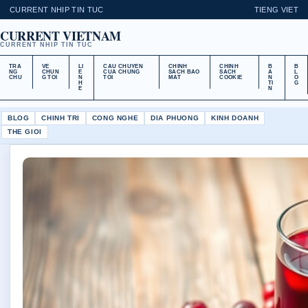
CURRENT NHIP TIN TUC
TIENG VIET
CURRENT VIETNAM
CURRENT NHIP TIN TUC
TRA
VE
LI
CAU CHUYEN
CHINH
CHINH
B
B
NG
CHUN
E
CUA CHUNG
SACH BAO
SACH
A
L
CHU
G TOI
N
TOI
MAT
COOKIE
N
O
H
TI
G
E
N
BLOG
CHINH TRI
CONG NGHE
DIA PHUONG
KINH DOANH
THE GIOI