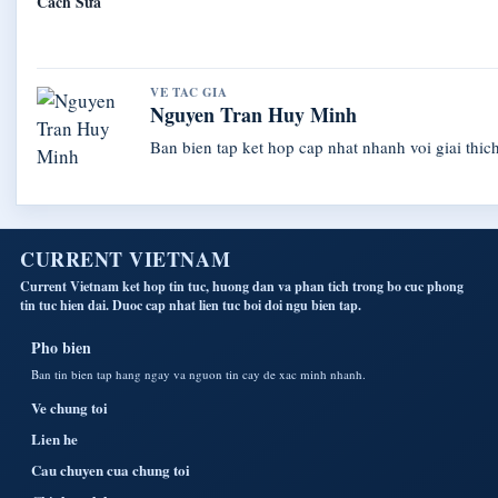
Cách Sửa
VE TAC GIA
Nguyen Tran Huy Minh
Ban bien tap ket hop cap nhat nhanh voi giai thich
CURRENT VIETNAM
Current Vietnam ket hop tin tuc, huong dan va phan tich trong bo cuc phong
tin tuc hien dai. Duoc cap nhat lien tuc boi doi ngu bien tap.
Pho bien
Ban tin bien tap hang ngay va nguon tin cay de xac minh nhanh.
Ve chung toi
Lien he
Cau chuyen cua chung toi