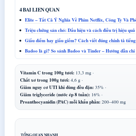
4 BAI LIEN QUAN
Elite – Tất Cả Ý Nghĩa Về Phim Netflix, Công Ty Và 
Triệu chứng sán chó: Dấu hiệu và cách điều trị hiệu quả
Giấu diếm hay giấu giếm? Cách viết đúng chính tả tiếng
Badoo là gì? So sánh Badoo và Tinder – Hướng dẫn chi 
Vitamin C trong 100g tươi:
13,3 mg ·
Chất xơ trong 100g tươi:
4,6 g ·
Giảm nguy cơ UTI khi dùng đều đặn:
35% ·
Giảm triglyceride (nước ép 8 tuần):
16% ·
Proanthocyanidin (PAC) mỗi khẩu phần:
200–400 mg
TỔNG QUAN NHANH