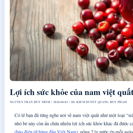
Lợi ích sức khỏe của nam việt quấ
NGUYEN TRAN HUY MINH • 2026-06-01 • DA KIEM DUYET QUANG HUY PHAM
Có lẽ bạn đã từng nghe nói về nam việt quất như một loại “siê
nhỏ bé này còn ẩn chứa nhiều lợi ích sức khỏe khác đã được 
(báo điện tử hàng đầu Việt Nam)
, uống 2 ly nước ép mỗi ngày