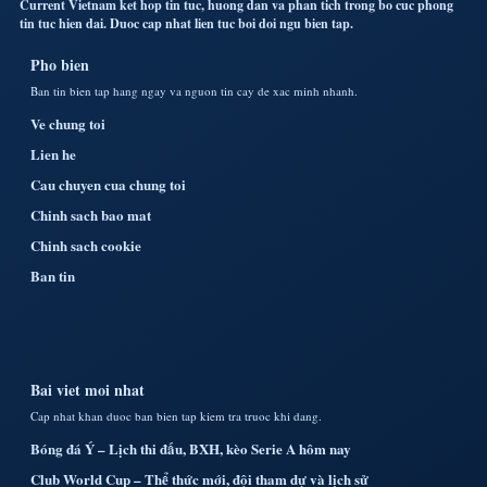
Current Vietnam ket hop tin tuc, huong dan va phan tich trong bo cuc phong
tin tuc hien dai. Duoc cap nhat lien tuc boi doi ngu bien tap.
Pho bien
Ban tin bien tap hang ngay va nguon tin cay de xac minh nhanh.
Ve chung toi
Lien he
Cau chuyen cua chung toi
Chinh sach bao mat
Chinh sach cookie
Ban tin
Bai viet moi nhat
Cap nhat khan duoc ban bien tap kiem tra truoc khi dang.
Bóng đá Ý – Lịch thi đấu, BXH, kèo Serie A hôm nay
Club World Cup – Thể thức mới, đội tham dự và lịch sử