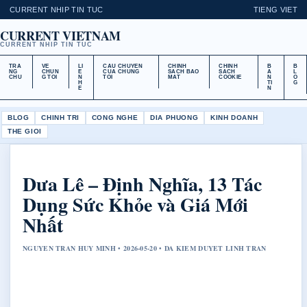
CURRENT NHIP TIN TUC
TIENG VIET
CURRENT VIETNAM
CURRENT NHIP TIN TUC
TRA
VE
LI
CAU CHUYEN
CHINH
CHINH
B
B
NG
CHUN
E
CUA CHUNG
SACH BAO
SACH
A
L
CHU
G TOI
N
TOI
MAT
COOKIE
N
O
H
TI
G
E
N
BLOG
CHINH TRI
CONG NGHE
DIA PHUONG
KINH DOANH
THE GIOI
Dưa Lê – Định Nghĩa, 13 Tác
Dụng Sức Khỏe và Giá Mới
Nhất
NGUYEN TRAN HUY MINH • 2026-05-20 • DA KIEM DUYET LINH TRAN