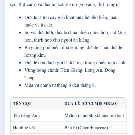
sọc, thịt cam) và dưa lê hoàng kim (vỏ vàng, thịt trắng).
Dưa lê là trái cây giải khát mùa hè phổ biến, giàu
nước và ít calo.
So với dưa lưới, dưa lê chứa nhiều nước hơn, ít đường
hơn, thích hợp cho người ăn kiêng.
Ba giống phổ biến: dưa lê trắng, dưa lê Thái, dưa lê
hoàng kim.
Dưa lê còn được gọi là dưa mật trong nhiều ngữ cảnh.
Vùng trồng chính: Tiền Giang, Long An, Đồng
Tháp.
Mùa vụ chính từ tháng 4 đến tháng 8.
TÊN GỌI
DƯA LÊ (CUCUMIS MELO)
Tên tiếng Anh
Melon (smooth-skinned melon)
Họ thực vật
Bầu bí (Cucurbitaceae)