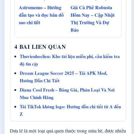
Astromemo – Hướng
Giá Cà Phê Robusta
dẫn tạo và đọc bản đồ
Hôm Nay – Cập Nhật
sao chi tiết
Thị Trường Và Dự
Báo
4 BAI LIEN QUAN
Thuvienhoclieu: Kho tài liệu miễn phí, cần kiểm tra
độ tin cậy
Dream League Soccer 2025 – Tải APK Mod,
Hướng Dẫn Chi Tiết
Diana Cool Fresh – Bảng Giá, Phân Loại Và Nơi
Mua Chính Hãng
Tải TikTok không logo: Hướng dẫn chi tiết từ A đến
Z
Dưa lê là một loại quả quen thuộc trong mùa hè, được nhiều