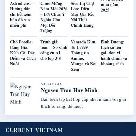
Astrodienst –
Chúc Mừng
Siêu thị Chợ
mua năm
Hướng dẫn
Năm Mới 2026
Lớn: Điện
2025
chi tiết xem
– Lời Chúc Ý
Máy Giá Rẻ,
bản đồ sao
Nghĩa Cho
Nội Thất
miễn phí
Mọi Đối
Chính Hãng
Tượng
Chó Poodle:
Trình giải
Yamada Kun
Bình Dương:
Bảng Giá,
toán – So sánh
To Lv999 –
Lịch sử tên
Kích Cỡ, Đặc
công cụ AI
Thông tin
gọi, đơn vị
Điểm và Cách
cho lớp 3-8
Anime,
hành chính và
Nuôi
Manga và Nơi
khoảng cách
Xem
VE TAC GIA
Nguyen Tran Huy Minh
Ban bien tap ket hop cap nhat nhanh voi giai
thich ro rang, de hieu.
CURRENT VIETNAM