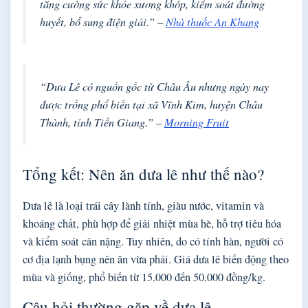
tăng cường sức khỏe xương khớp, kiểm soát đường
huyết, bổ sung điện giải.” –
Nhà thuốc An Khang
“Dưa Lê có nguồn gốc từ Châu Âu nhưng ngày nay
được trồng phổ biến tại xã Vĩnh Kim, huyện Châu
Thành, tỉnh Tiền Giang.” –
Morning Fruit
Tổng kết: Nên ăn dưa lê như thế nào?
Dưa lê là loại trái cây lành tính, giàu nước, vitamin và
khoáng chất, phù hợp để giải nhiệt mùa hè, hỗ trợ tiêu hóa
và kiểm soát cân nặng. Tuy nhiên, do có tính hàn, người có
cơ địa lạnh bụng nên ăn vừa phải. Giá dưa lê biến động theo
mùa và giống, phổ biến từ 15.000 đến 50.000 đồng/kg.
Câu hỏi thường gặp về dưa lê