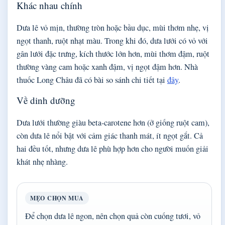
Khác nhau chính
Dưa lê vỏ mịn, thường tròn hoặc bầu dục, mùi thơm nhẹ, vị
ngọt thanh, ruột nhạt màu. Trong khi đó, dưa lưới có vỏ với
gân lưới đặc trưng, kích thước lớn hơn, mùi thơm đậm, ruột
thường vàng cam hoặc xanh đậm, vị ngọt đậm hơn. Nhà
thuốc Long Châu đã có bài so sánh chi tiết tại
đây
.
Về dinh dưỡng
Dưa lưới thường giàu beta-carotene hơn (ở giống ruột cam),
còn dưa lê nổi bật với cảm giác thanh mát, ít ngọt gắt. Cả
hai đều tốt, nhưng dưa lê phù hợp hơn cho người muốn giải
khát nhẹ nhàng.
MẸO CHỌN MUA
Để chọn dưa lê ngon, nên chọn quả còn cuống tươi, vỏ