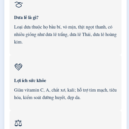
🍈
Dưa lê là gì?
Loại dưa thuộc họ bầu bí, vỏ mịn, thịt ngọt thanh, có
nhiều giống như dưa lê trắng, dưa lê Thái, dưa lê hoàng
kim.
💚
Lợi ích sức khỏe
Giàu vitamin C, A, chất xơ, kali; hỗ trợ tim mạch, tiêu
hóa, kiểm soát đường huyết, đẹp da.
⚖️