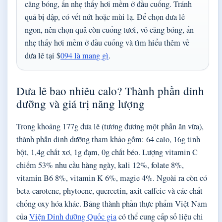
căng bóng, ấn nhẹ thấy hơi mềm ở đầu cuống. Tránh
quả bị dập, có vết nứt hoặc mùi lạ. Để chọn dưa lê
ngon, nên chọn quả còn cuống tươi, vỏ căng bóng, ấn
nhẹ thấy hơi mềm ở đầu cuống và tìm hiểu thêm về
dưa lê tại $
094 là mang gì
.
Dưa lê bao nhiêu calo? Thành phần dinh
dưỡng và giá trị năng lượng
Trong khoảng 177g dưa lê (tương đương một phần ăn vừa),
thành phần dinh dưỡng tham khảo gồm: 64 calo, 16g tinh
bột, 1,4g chất xơ, 1g đạm, 0g chất béo. Lượng vitamin C
chiếm 53% nhu cầu hàng ngày, kali 12%, folate 8%,
vitamin B6 8%, vitamin K 6%, magie 4%. Ngoài ra còn có
beta-carotene, phytoene, quercetin, axit caffeic và các chất
chống oxy hóa khác. Bảng thành phần thực phẩm Việt Nam
của
Viện Dinh dưỡng Quốc gia
có thể cung cấp số liệu chi