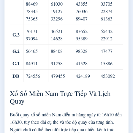
88469
61030
43855
03705
78345
19127
76036
22874
75365
33296
89407
61363
76171
46521
87652
55442
G.3
97094
14628
95389
22912
G.2
56465
88408
98328
47477
G.1
84911
91258
41528
15886
ĐB
724556
479455
424189
453092
Xổ Số Miền Nam Trực Tiếp Và Lịch
Quay
Buổi quay xổ số miền Nam diễn ra hàng ngày từ 16h10 đến
16h30, tùy theo đài cụ thể và tốc độ quay của từng tỉnh.
Người chơi có thể theo dõi trực tiếp qua nhiều kênh trực