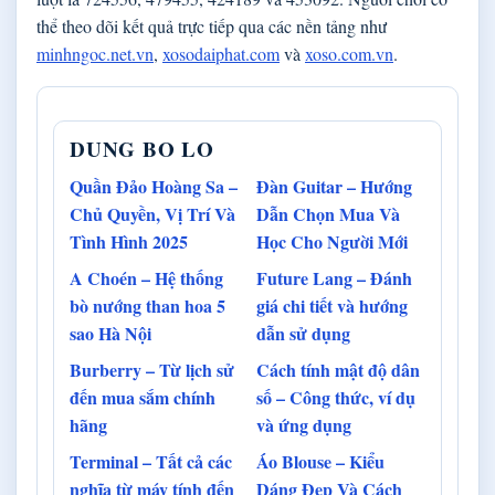
thể theo dõi kết quả trực tiếp qua các nền tảng như
minhngoc.net.vn
,
xosodaiphat.com
và
xoso.com.vn
.
DUNG BO LO
Quần Đảo Hoàng Sa –
Đàn Guitar – Hướng
Chủ Quyền, Vị Trí Và
Dẫn Chọn Mua Và
Tình Hình 2025
Học Cho Người Mới
A Choén – Hệ thống
Future Lang – Đánh
bò nướng than hoa 5
giá chi tiết và hướng
sao Hà Nội
dẫn sử dụng
Burberry – Từ lịch sử
Cách tính mật độ dân
đến mua sắm chính
số – Công thức, ví dụ
hãng
và ứng dụng
Terminal – Tất cả các
Áo Blouse – Kiểu
nghĩa từ máy tính đến
Dáng Đẹp Và Cách