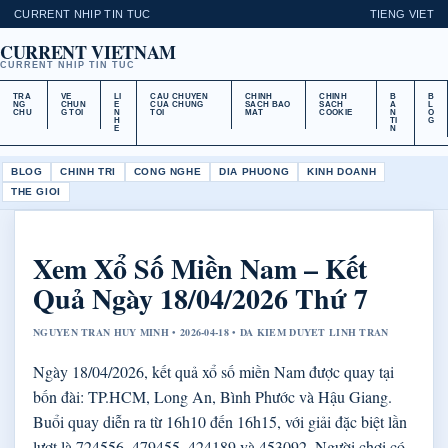
CURRENT NHIP TIN TUC
TIENG VIET
CURRENT VIETNAM
CURRENT NHIP TIN TUC
TRA
VE
LI
CAU CHUYEN
CHINH
CHINH
B
B
NG
CHUN
E
CUA CHUNG
SACH BAO
SACH
A
L
CHU
G TOI
N
TOI
MAT
COOKIE
N
O
H
TI
G
E
N
BLOG
CHINH TRI
CONG NGHE
DIA PHUONG
KINH DOANH
THE GIOI
Xem Xổ Số Miền Nam – Kết
Quả Ngày 18/04/2026 Thứ 7
NGUYEN TRAN HUY MINH • 2026-04-18 • DA KIEM DUYET LINH TRAN
Ngày 18/04/2026, kết quả xổ số miền Nam được quay tại
bốn đài: TP.HCM, Long An, Bình Phước và Hậu Giang.
Buổi quay diễn ra từ 16h10 đến 16h15, với giải đặc biệt lần
lượt là 724556, 479455, 424189 và 453092. Người chơi có