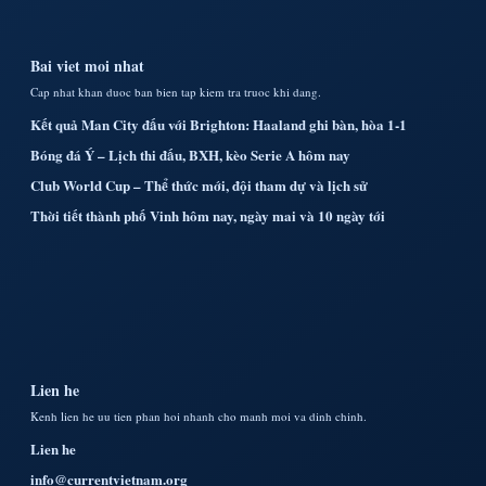
Bai viet moi nhat
Cap nhat khan duoc ban bien tap kiem tra truoc khi dang.
Kết quả Man City đấu với Brighton: Haaland ghi bàn, hòa 1-1
Bóng đá Ý – Lịch thi đấu, BXH, kèo Serie A hôm nay
Club World Cup – Thể thức mới, đội tham dự và lịch sử
Thời tiết thành phố Vinh hôm nay, ngày mai và 10 ngày tới
Lien he
Kenh lien he uu tien phan hoi nhanh cho manh moi va dinh chinh.
Lien he
info@currentvietnam.org