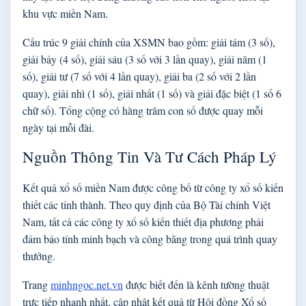
khu vực miền Nam.
Cấu trúc 9 giải chính của XSMN bao gồm: giải tám (3 số),
giải bảy (4 số), giải sáu (3 số với 3 lần quay), giải năm (1
số), giải tư (7 số với 4 lần quay), giải ba (2 số với 2 lần
quay), giải nhì (1 số), giải nhất (1 số) và giải đặc biệt (1 số 6
chữ số). Tổng cộng có hàng trăm con số được quay mỗi
ngày tại mỗi đài.
Nguồn Thông Tin Và Tư Cách Pháp Lý
Kết quả xổ số miền Nam được công bố từ công ty xổ số kiến
thiết các tỉnh thành. Theo quy định của Bộ Tài chính Việt
Nam, tất cả các công ty xổ số kiến thiết địa phương phải
đảm bảo tính minh bạch và công bằng trong quá trình quay
thưởng.
Trang
minhngoc.net.vn
được biết đến là kênh tường thuật
trực tiếp nhanh nhất, cập nhật kết quả từ Hội đồng Xổ số