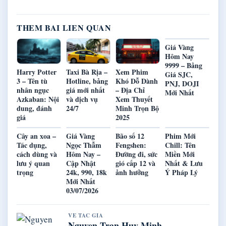
THEM BAI LIEN QUAN
Giá Vàng
Hôm Nay
9999 – Bảng
Harry Potter
Taxi Bà Rịa –
Xem Phim
Giá SJC,
3 – Tên tù
Hotline, bảng
Khó Dỗ Dành
PNJ, DOJI
nhân ngục
giá mới nhất
– Địa Chỉ
Mới Nhất
Azkaban: Nội
và dịch vụ
Xem Thuyết
dung, đánh
24/7
Minh Trọn Bộ
giá
2025
Cây an xoa –
Giá Vàng
Bão số 12
Phim Mới
Tác dụng,
Ngọc Thẫm
Fengshen:
Chill: Tên
cách dùng và
Hôm Nay –
Đường đi, sức
Miền Mới
lưu ý quan
Cập Nhật
gió cấp 12 và
Nhất & Lưu
trọng
24k, 990, 18k
ảnh hưởng
Ý Pháp Lý
Mới Nhất
03/07/2026
VE TAC GIA
Nguyen Tran Huy Minh