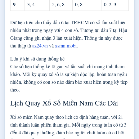
9
3, 4
5, 6, 8
0, 8
0, 2, 3
Dữ liệu trên cho thấy đầu 6 tại TP.HCM có số lần xuất hiện
nhiều nhất trong ngày với 4 con số. Tương tự, đầu 7 tại Hậu
Giang cũng ghi nhận 3 lần xuất hiện. Thông tin này được
thu thập từ
az24.vn
và
xsmn.mobi
.
Lưu ý khi sử dụng thống kê
Các số liệu thống kê lô gan và tần suất chỉ mang tính tham
khảo. Mỗi kỳ quay xổ số là sự kiện độc lập, hoàn toàn ngẫu
nhiên, không có con số nào đảm bảo xuất hiện trong kỳ tiếp
theo.
Lịch Quay Xổ Số Miền Nam Các Đài
Xổ số miền Nam quay theo lịch cố định hàng tuần, với 21
tỉnh thành luân phiên tham gia. Mỗi ngày trong tuần có từ 3
đến 4 đài quay thưởng, đảm bảo người chơi luôn có cơ hội