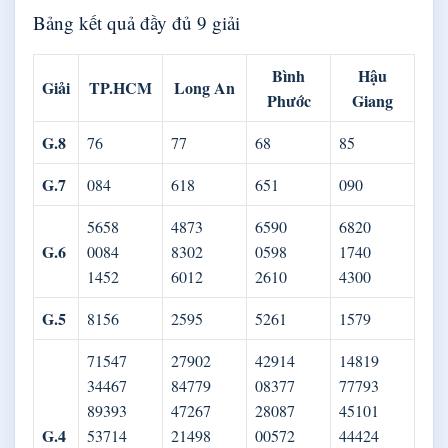
Bảng kết quả đầy đủ 9 giải
Bình
Hậu
Giải
TP.HCM
Long An
Phước
Giang
G.8
76
77
68
85
G.7
084
618
651
090
5658
4873
6590
6820
G.6
0084
8302
0598
1740
1452
6012
2610
4300
G.5
8156
2595
5261
1579
71547
27902
42914
14819
34467
84779
08377
77793
89393
47267
28087
45101
G.4
53714
21498
00572
44424