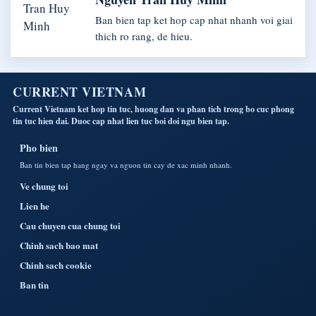
Ban bien tap ket hop cap nhat nhanh voi giai
thich ro rang, de hieu.
CURRENT VIETNAM
Current Vietnam ket hop tin tuc, huong dan va phan tich trong bo cuc phong
tin tuc hien dai. Duoc cap nhat lien tuc boi doi ngu bien tap.
Pho bien
Ban tin bien tap hang ngay va nguon tin cay de xac minh nhanh.
Ve chung toi
Lien he
Cau chuyen cua chung toi
Chinh sach bao mat
Chinh sach cookie
Ban tin