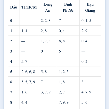
Long
Bình
Hậu
Đầu
TP.HCM
An
Phước
Giang
0
—
2, 2, 8
7
0, 1, 5
1
1, 4
2, 8
0, 4
2, 9
2
—
1, 7, 8
8, 8
0, 4
3
—
0
6
—
4
5, 7
—
—
0, 2
5
2, 6, 6, 8
5, 8
1, 2, 5
—
6
5, 5, 7, 9
7
1, 8
3
7
1, 6
3, 7, 9
2, 7
4, 7, 9
8
4, 4
—
7, 9, 9
5, 6