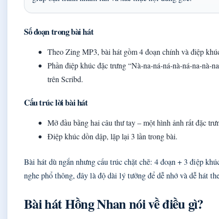
Số đoạn trong bài hát
Theo Zing MP3, bài hát gồm 4 đoạn chính và điệp khúc 
Phần điệp khúc đặc trưng “Nà‑na‑ná‑ná‑nà‑ná‑na‑nà‑na
trên Scribd.
Cấu trúc lời bài hát
Mở đầu bằng hai câu thư tay – một hình ảnh rất đặc trư
Điệp khúc dồn dập, lặp lại 3 lần trong bài.
Bài hát dù ngắn nhưng cấu trúc chặt chẽ: 4 đoạn + 3 điệp khú
nghe phổ thông, đây là độ dài lý tưởng để dễ nhớ và dễ hát th
Bài hát Hồng Nhan nói về điều gì?