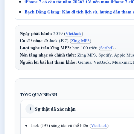
iPhone 7 có còn tốt năm 2026? Có nên mua iPhone 7 cũ
Bạch Đằng Giang: Khu di tích lịch sử, hướng dẫn tham
Ngày phát hành:
2019 (
VietJack
) ·
Ca sĩ / nhạc sĩ:
Jack (J97) (
Zing MP3
) ·
Lượt nghe trên Zing MP3:
hơn 100 triệu (
Scribd
) ·
Nền tảng nhạc số chính thức:
Zing MP3, Spotify, Apple Mus
Nguồn lời bài hát tham khảo:
Genius, VietJack, Musixmatc
TỔNG QUAN NHANH
Sự thật đã xác nhận
1
Jack (J97) sáng tác và thể hiện (
VietJack
)