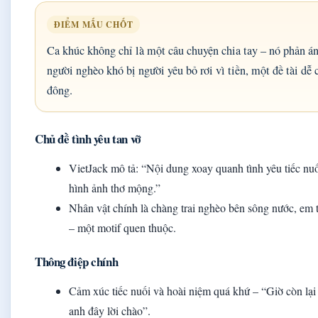
ĐIỂM MẤU CHỐT
Ca khúc không chỉ là một câu chuyện chia tay – nó phản án
người nghèo khó bị người yêu bỏ rơi vì tiền, một đề tài dễ
đông.
Chủ đề tình yêu tan vỡ
VietJack mô tả: “Nội dung xoay quanh tình yêu tiếc nuối
hình ảnh thơ mộng.”
Nhân vật chính là chàng trai nghèo bên sông nước, em 
– một motif quen thuộc.
Thông điệp chính
Cảm xúc tiếc nuối và hoài niệm quá khứ – “Giờ còn lại
anh đây lời chào”.