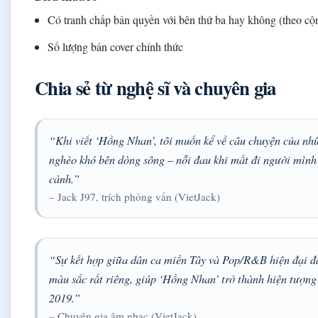
Có tranh chấp bản quyền với bên thứ ba hay không (theo cộ
Số lượng bản cover chính thức
Chia sẻ từ nghệ sĩ và chuyên gia
“Khi viết ‘Hồng Nhan’, tôi muốn kể về câu chuyện của nh
nghèo khó bên dòng sông – nỗi đau khi mất đi người mình
cảnh.”
– Jack J97, trích phỏng vấn (VietJack)
“Sự kết hợp giữa dân ca miền Tây và Pop/R&B hiện đại đ
màu sắc rất riêng, giúp ‘Hồng Nhan’ trở thành hiện tượn
2019.”
– Chuyên gia âm nhạc (VietJack)