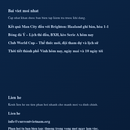
Bai viet moi nhat
Cap nhat khan duoc ban bien tap kiem tra truoc khi dang.
Kết quả Man City đấu với Brighton: Haaland ghi bàn, hòa 1-1
Bóng đá Ý – Lịch thi đấu, BXH, kèo Serie A hôm nay
Club World Cup – Thể thức mới, đội tham dự và lịch sử
Thời tiết thành phố Vinh hôm nay, ngày mai và 10 ngày tới
Lien he
Kenh lien he uu tien phan hoi nhanh cho manh moi va dinh chinh.
Lien he
info@currentvietnam.org
Phan hoi tu ban bien tap: thuong trong vong mot ngay lam viec.