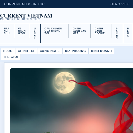
CURRENT NHIP TIN TUC
TIENG VIET
CURRENT VIETNAM
CURRENT NHIP TIN TUC
TRA
VE
LI
CAU CHUYEN
CHINH
CHINH
B
B
NG
CHUN
E
CUA CHUNG
SACH BAO
SACH
A
L
CHU
G TOI
N
TOI
MAT
COOKIE
N
O
H
TI
G
E
N
BLOG
CHINH TRI
CONG NGHE
DIA PHUONG
KINH DOANH
THE GIOI