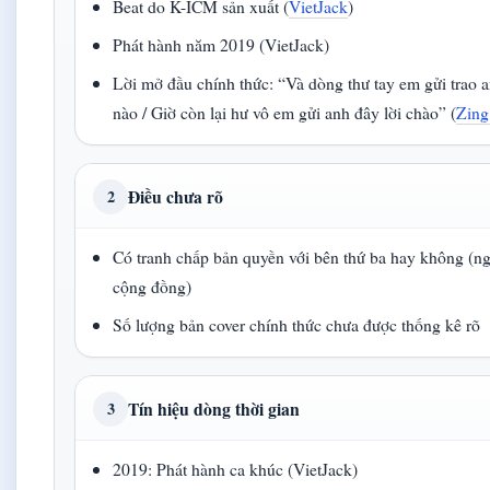
Beat do K-ICM sản xuất (
VietJack
)
Phát hành năm 2019 (VietJack)
Lời mở đầu chính thức: “Và dòng thư tay em gửi trao 
nào / Giờ còn lại hư vô em gửi anh đây lời chào” (
Zin
Điều chưa rõ
2
Có tranh chấp bản quyền với bên thứ ba hay không (ng
cộng đồng)
Số lượng bản cover chính thức chưa được thống kê rõ
Tín hiệu dòng thời gian
3
2019: Phát hành ca khúc (VietJack)