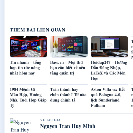
THEM BAI LIEN QUAN
Tin nhanh – tổng
Base.vn – Mọi thứ
Hoidap247 – Hướng
hợp tin tức nóng
bạn cần biết về nền
Dẫn Đăng Nhập,
nhất hôm nay
tảng quản trị
LaTeX và Các Môn
Học
1984 Mệnh Gì –
Trân thành hay
Aston Villa vs: Kết
T
Màu Hợp, Hướng
chân thành? Từ nào
quả Bologna 4-0,
Nhà, Tuổi Hợp Giáp
đúng chính tả
lịch Sunderland
Tý
Fulham
VE TAC GIA
Nguyen Tran Huy Minh