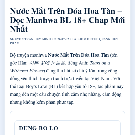
Nước Mắt Trên Đóa Hoa Tàn –
Đọc Manhwa BL 18+ Chap Mới
Nhất
NGUYEN TRAN HUY MINH • 2026-07-02 • DA KIEM DUYET QUANG HUY
PHAM
Nước Mắt Trên Đóa Hoa Tàn
Bộ truyện manhwa
(tên
gốc Hàn:
시든 꽃에 눈물을
, tiếng Anh:
Tears on a
Withered Flower
) đang thu hút sự chú ý lớn trong cộng
đồng yêu thích truyện tranh trực tuyến tại Việt Nam. Với
thể loại Boy’s Love (BL) kết hợp yếu tố 18+, tác phẩm này
mang đến một câu chuyện tình cảm nhẹ nhàng, cảm động
nhưng không kém phần phức tạp.
DUNG BO LO