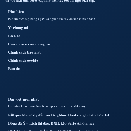
tin tuc hien dai. Duoc cap nhat lien tuc boi doi ngu bien tap.
Pho bien
Ban tin bien tap hang ngay va nguon tin cay de xac minh nhanh.
Ve chung toi
Lien he
Cau chuyen cua chung toi
Chinh sach bao mat
Chinh sach cookie
Ban tin
Bai viet moi nhat
Cap nhat khan duoc ban bien tap kiem tra truoc khi dang.
Kết quả Man City đấu với Brighton: Haaland ghi bàn, hòa 1-1
Bóng đá Ý – Lịch thi đấu, BXH, kèo Serie A hôm nay