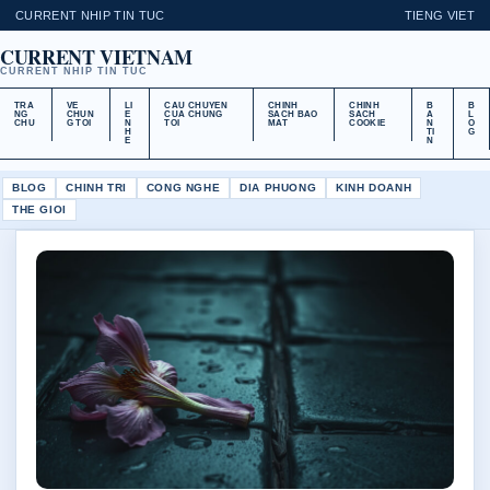
CURRENT NHIP TIN TUC
TIENG VIET
CURRENT VIETNAM
CURRENT NHIP TIN TUC
TRA
VE
LI
CAU CHUYEN
CHINH
CHINH
B
B
NG
CHUN
E
CUA CHUNG
SACH BAO
SACH
A
L
CHU
G TOI
N
TOI
MAT
COOKIE
N
O
H
TI
G
E
N
BLOG
CHINH TRI
CONG NGHE
DIA PHUONG
KINH DOANH
THE GIOI