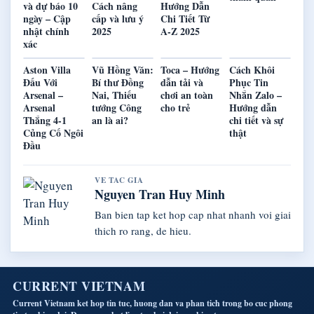
và dự báo 10
Cách nâng
Hướng Dẫn
ngày – Cập
cấp và lưu ý
Chi Tiết Từ
nhật chính
2025
A-Z 2025
xác
Aston Villa
Vũ Hồng Văn:
Toca – Hướng
Cách Khôi
Đấu Với
Bí thư Đồng
dẫn tải và
Phục Tin
Arsenal –
Nai, Thiếu
chơi an toàn
Nhắn Zalo –
Arsenal
tướng Công
cho trẻ
Hướng dẫn
Thắng 4-1
an là ai?
chi tiết và sự
Củng Cố Ngôi
thật
Đầu
VE TAC GIA
Nguyen Tran Huy Minh
Ban bien tap ket hop cap nhat nhanh voi giai
thich ro rang, de hieu.
CURRENT VIETNAM
Current Vietnam ket hop tin tuc, huong dan va phan tich trong bo cuc phong