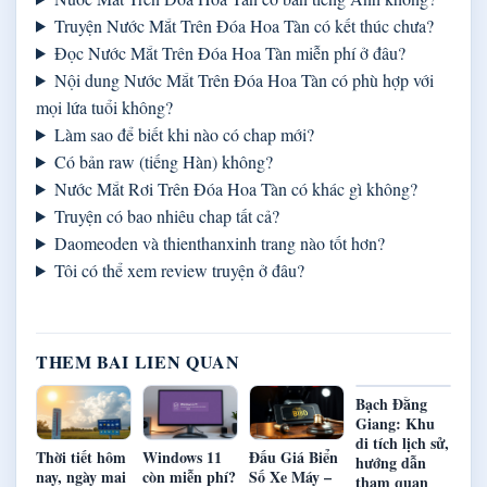
Truyện Nước Mắt Trên Đóa Hoa Tàn có kết thúc chưa?
Đọc Nước Mắt Trên Đóa Hoa Tàn miễn phí ở đâu?
Nội dung Nước Mắt Trên Đóa Hoa Tàn có phù hợp với
mọi lứa tuổi không?
Làm sao để biết khi nào có chap mới?
Có bản raw (tiếng Hàn) không?
Nước Mắt Rơi Trên Đóa Hoa Tàn có khác gì không?
Truyện có bao nhiêu chap tất cả?
Daomeoden và thienthanxinh trang nào tốt hơn?
Tôi có thể xem review truyện ở đâu?
THEM BAI LIEN QUAN
Bạch Đằng
Giang: Khu
di tích lịch sử,
Thời tiết hôm
Windows 11
Đấu Giá Biển
hướng dẫn
nay, ngày mai
còn miễn phí?
Số Xe Máy –
tham quan