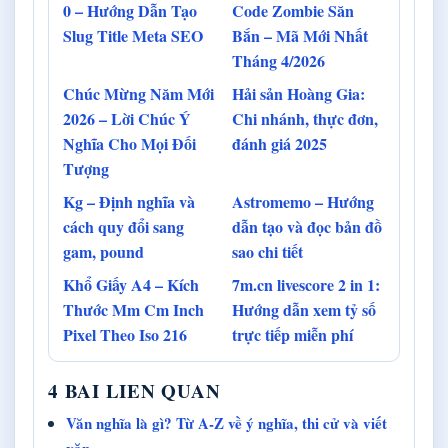
0 – Hướng Dẫn Tạo
Code Zombie Săn
Slug Title Meta SEO
Bắn – Mã Mới Nhất
Tháng 4/2026
Chúc Mừng Năm Mới
Hải sản Hoàng Gia:
2026 – Lời Chúc Ý
Chi nhánh, thực đơn,
Nghĩa Cho Mọi Đối
đánh giá 2025
Tượng
Kg – Định nghĩa và
Astromemo – Hướng
cách quy đổi sang
dẫn tạo và đọc bản đồ
gam, pound
sao chi tiết
Khổ Giấy A4 – Kích
7m.cn livescore 2 in 1:
Thước Mm Cm Inch
Hướng dẫn xem tỷ số
Pixel Theo Iso 216
trực tiếp miễn phí
4 BAI LIEN QUAN
Văn nghĩa là gì? Từ A-Z về ý nghĩa, thi cử và viết