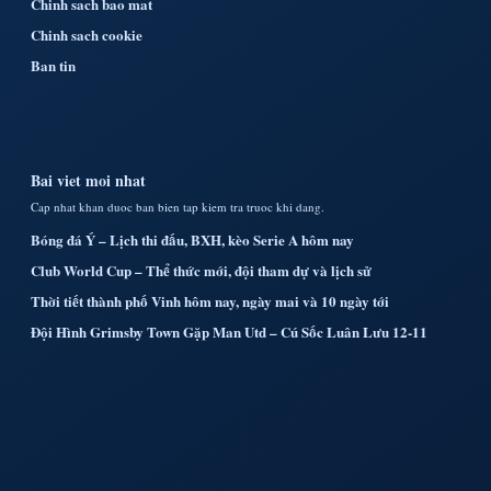
Chinh sach bao mat
Chinh sach cookie
Ban tin
Bai viet moi nhat
Cap nhat khan duoc ban bien tap kiem tra truoc khi dang.
Bóng đá Ý – Lịch thi đấu, BXH, kèo Serie A hôm nay
Club World Cup – Thể thức mới, đội tham dự và lịch sử
Thời tiết thành phố Vinh hôm nay, ngày mai và 10 ngày tới
Đội Hình Grimsby Town Gặp Man Utd – Cú Sốc Luân Lưu 12-11