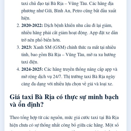
taxi chủ đạo tại Bà Rịa – Vũng Tàu. Các hãng địa
phương như Gili, Bình An, Petro cũng bắt đầu xuất
hiện.
2020-2022:
Dịch bệnh khiến nhu cầu đi lại giảm,
nhiều hãng phải cắt giảm hoạt động. App đặt xe dần
trở nên phổ biến hơn.
2023:
Xanh SM (GSM) chính thức ra mắt tại nhiều
tỉnh, bao gồm Bà Rịa – Vũng Tàu, mở ra xu hướng
taxi điện.
2024-2025:
Các hãng truyền thống nâng cấp app và
mở rộng dịch vụ 24/7. Thị trường taxi Bà Rịa ngày
càng đa dạng với nhiều lựa chọn về giá và loại xe.
Giá taxi Bà Rịa có thực sự minh bạch
và ổn định?
Theo tổng hợp từ các nguồn, mức giá cước taxi tại Bà Rịa
hiện chưa có sự thống nhất công bố giữa các hãng. Một số