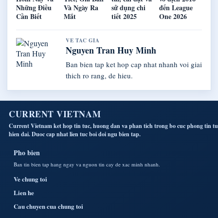
Những Điều
Và Ngày Ra
sử dụng chi
đến League
Cần Biết
Mắt
tiết 2025
One 2026
VE TAC GIA
Nguyen Tran Huy Minh
Ban bien tap ket hop cap nhat nhanh voi giai
thich ro rang, de hieu.
CURRENT VIETNAM
Current Vietnam ket hop tin tuc, huong dan va phan tich trong bo cuc phong tin tu
hien dai. Duoc cap nhat lien tuc boi doi ngu bien tap.
Pho bien
Ban tin bien tap hang ngay va nguon tin cay de xac minh nhanh.
Ve chung toi
Lien he
Cau chuyen cua chung toi