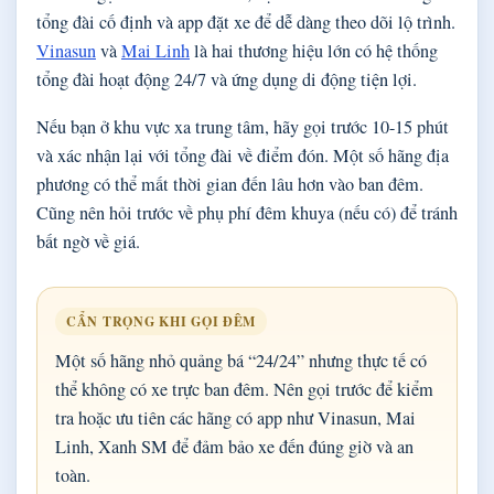
tổng đài cố định và app đặt xe để dễ dàng theo dõi lộ trình.
Vinasun
và
Mai Linh
là hai thương hiệu lớn có hệ thống
tổng đài hoạt động 24/7 và ứng dụng di động tiện lợi.
Nếu bạn ở khu vực xa trung tâm, hãy gọi trước 10-15 phút
và xác nhận lại với tổng đài về điểm đón. Một số hãng địa
phương có thể mất thời gian đến lâu hơn vào ban đêm.
Cũng nên hỏi trước về phụ phí đêm khuya (nếu có) để tránh
bất ngờ về giá.
CẨN TRỌNG KHI GỌI ĐÊM
Một số hãng nhỏ quảng bá “24/24” nhưng thực tế có
thể không có xe trực ban đêm. Nên gọi trước để kiểm
tra hoặc ưu tiên các hãng có app như Vinasun, Mai
Linh, Xanh SM để đảm bảo xe đến đúng giờ và an
toàn.