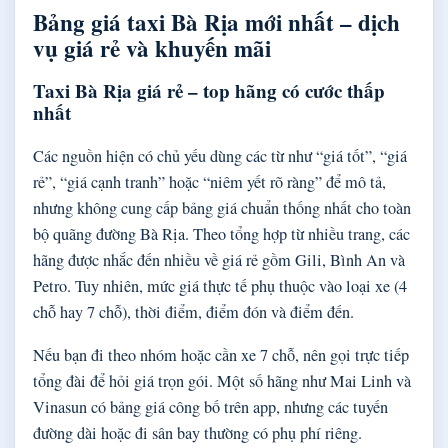
Bảng giá taxi Bà Rịa mới nhất – dịch
vụ giá rẻ và khuyến mãi
Taxi Bà Rịa giá rẻ – top hãng có cước thấp
nhất
Các nguồn hiện có chủ yếu dùng các từ như “giá tốt”, “giá
rẻ”, “giá cạnh tranh” hoặc “niêm yết rõ ràng” để mô tả,
nhưng không cung cấp bảng giá chuẩn thống nhất cho toàn
bộ quãng đường Bà Rịa. Theo tổng hợp từ nhiều trang, các
hãng được nhắc đến nhiều về giá rẻ gồm Gili, Bình An và
Petro. Tuy nhiên, mức giá thực tế phụ thuộc vào loại xe (4
chỗ hay 7 chỗ), thời điểm, điểm đón và điểm đến.
Nếu bạn đi theo nhóm hoặc cần xe 7 chỗ, nên gọi trực tiếp
tổng đài để hỏi giá trọn gói. Một số hãng như Mai Linh và
Vinasun có bảng giá công bố trên app, nhưng các tuyến
đường dài hoặc đi sân bay thường có phụ phí riêng.