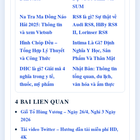
SUM
Na Tra Ma Đồng Náo
RS8 là gì? Sự thật về
Hải 2025: Thông tin
Audi RS8, HiBy RS8
và xem Vietsub
II, Lorinser RS8
Hình Chóp Đều –
Intima Là Gì? Định
Tổng Hợp Lý Thuyết
Nghĩa Y Học, Sản
và Công Thức
Phẩm Và Thân Mật
DHC là gì? Giải mã 4
Nhật Bản: Thông tin
nghĩa trong y tế,
tổng quan, du lịch,
thuốc, mỹ phẩm
văn hóa và ẩm thực
4 BAI LIEN QUAN
Giỗ Tổ Hùng Vương – Ngày 26/4, Nghỉ 3 Ngày
2026
Tải video Twitter – Hướng dẫn tải miễn phí HD,
4K