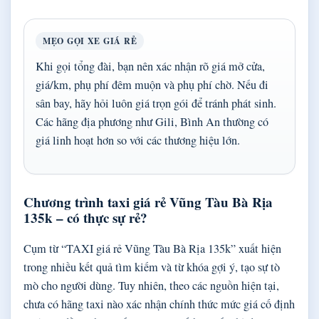
MẸO GỌI XE GIÁ RẺ
Khi gọi tổng đài, bạn nên xác nhận rõ giá mở cửa,
giá/km, phụ phí đêm muộn và phụ phí chờ. Nếu đi
sân bay, hãy hỏi luôn giá trọn gói để tránh phát sinh.
Các hãng địa phương như Gili, Bình An thường có
giá linh hoạt hơn so với các thương hiệu lớn.
Chương trình taxi giá rẻ Vũng Tàu Bà Rịa
135k – có thực sự rẻ?
Cụm từ “TAXI giá rẻ Vũng Tàu Bà Rịa 135k” xuất hiện
trong nhiều kết quả tìm kiếm và từ khóa gợi ý, tạo sự tò
mò cho người dùng. Tuy nhiên, theo các nguồn hiện tại,
chưa có hãng taxi nào xác nhận chính thức mức giá cố định