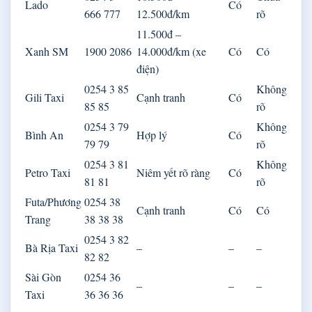
Lado
Có
666 777
12.500đ/km
rõ
11.500đ –
Xanh SM
1900 2086
14.000đ/km (xe
Có
Có
điện)
0254 3 85
Không
Gili Taxi
Cạnh tranh
Có
85 85
rõ
0254 3 79
Không
Bình An
Hợp lý
Có
79 79
rõ
0254 3 81
Không
Petro Taxi
Niêm yết rõ ràng
Có
81 81
rõ
Futa/Phương
0254 38
Cạnh tranh
Có
Có
Trang
38 38 38
0254 3 82
Bà Rịa Taxi
–
–
–
82 82
Sài Gòn
0254 36
–
–
–
Taxi
36 36 36