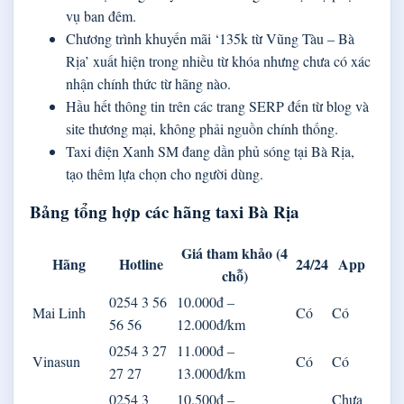
vụ ban đêm.
Chương trình khuyến mãi ‘135k từ Vũng Tàu – Bà
Rịa’ xuất hiện trong nhiều từ khóa nhưng chưa có xác
nhận chính thức từ hãng nào.
Hầu hết thông tin trên các trang SERP đến từ blog và
site thương mại, không phải nguồn chính thống.
Taxi điện Xanh SM đang dần phủ sóng tại Bà Rịa,
tạo thêm lựa chọn cho người dùng.
Bảng tổng hợp các hãng taxi Bà Rịa
Giá tham khảo (4
Hãng
Hotline
24/24
App
chỗ)
0254 3 56
10.000đ –
Mai Linh
Có
Có
56 56
12.000đ/km
0254 3 27
11.000đ –
Vinasun
Có
Có
27 27
13.000đ/km
0254 3
10.500đ –
Chưa