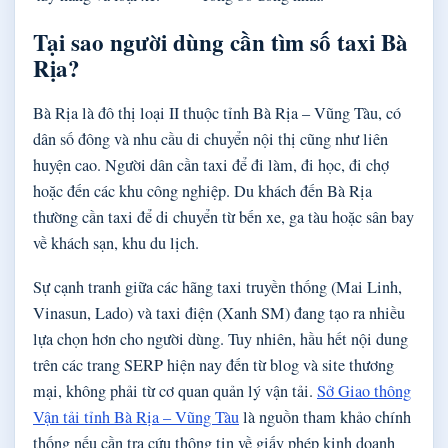
Tại sao người dùng cần tìm số taxi Bà
Rịa?
Bà Rịa là đô thị loại II thuộc tỉnh Bà Rịa – Vũng Tàu, có
dân số đông và nhu cầu di chuyển nội thị cũng như liên
huyện cao. Người dân cần taxi để đi làm, đi học, đi chợ
hoặc đến các khu công nghiệp. Du khách đến Bà Rịa
thường cần taxi để di chuyển từ bến xe, ga tàu hoặc sân bay
về khách sạn, khu du lịch.
Sự cạnh tranh giữa các hãng taxi truyền thống (Mai Linh,
Vinasun, Lado) và taxi điện (Xanh SM) đang tạo ra nhiều
lựa chọn hơn cho người dùng. Tuy nhiên, hầu hết nội dung
trên các trang SERP hiện nay đến từ blog và site thương
mại, không phải từ cơ quan quản lý vận tải.
Sở Giao thông
Vận tải tỉnh Bà Rịa – Vũng Tàu
là nguồn tham khảo chính
thống nếu cần tra cứu thông tin về giấy phép kinh doanh