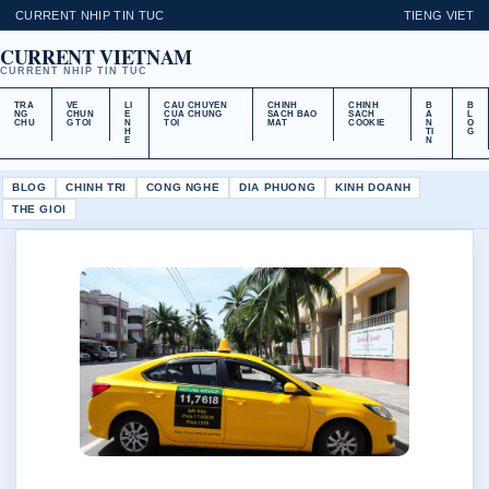
CURRENT NHIP TIN TUC
TIENG VIET
CURRENT VIETNAM
CURRENT NHIP TIN TUC
TRA
VE
LI
CAU CHUYEN
CHINH
CHINH
B
B
NG
CHUN
E
CUA CHUNG
SACH BAO
SACH
A
L
CHU
G TOI
N
TOI
MAT
COOKIE
N
O
H
TI
G
E
N
BLOG
CHINH TRI
CONG NGHE
DIA PHUONG
KINH DOANH
THE GIOI