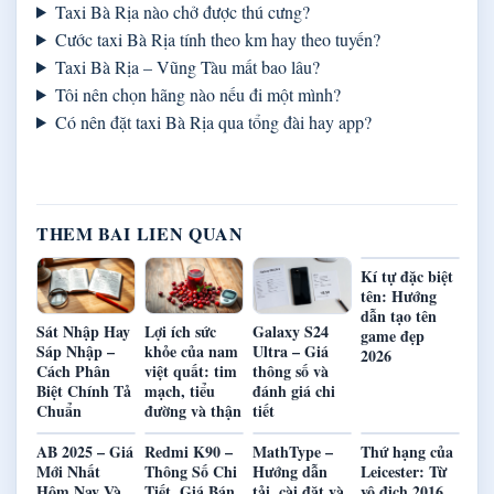
Taxi Bà Rịa nào chở được thú cưng?
Cước taxi Bà Rịa tính theo km hay theo tuyến?
Taxi Bà Rịa – Vũng Tàu mất bao lâu?
Tôi nên chọn hãng nào nếu đi một mình?
Có nên đặt taxi Bà Rịa qua tổng đài hay app?
THEM BAI LIEN QUAN
Kí tự đặc biệt
tên: Hướng
dẫn tạo tên
Sát Nhập Hay
Lợi ích sức
Galaxy S24
game đẹp
Sáp Nhập –
khỏe của nam
Ultra – Giá
2026
Cách Phân
việt quất: tim
thông số và
Biệt Chính Tả
mạch, tiểu
đánh giá chi
Chuẩn
đường và thận
tiết
AB 2025 – Giá
Redmi K90 –
MathType –
Thứ hạng của
Mới Nhất
Thông Số Chi
Hướng dẫn
Leicester: Từ
Hôm Nay Và
Tiết, Giá Bán
tải, cài đặt và
vô địch 2016