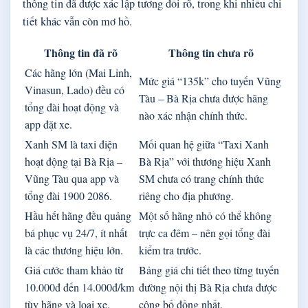
thông tin đã được xác lập tương đối rõ, trong khi nhiều chi
tiết khác vẫn còn mơ hồ.
Thông tin đã rõ
Thông tin chưa rõ
Các hãng lớn (Mai Linh,
Mức giá “135k” cho tuyến Vũng
Vinasun, Lado) đều có
Tàu – Bà Rịa chưa được hãng
tổng đài hoạt động và
nào xác nhận chính thức.
app đặt xe.
Xanh SM là taxi điện
Mối quan hệ giữa “Taxi Xanh
hoạt động tại Bà Rịa –
Bà Rịa” với thương hiệu Xanh
Vũng Tàu qua app và
SM chưa có trang chính thức
tổng đài 1900 2086.
riêng cho địa phương.
Hầu hết hãng đều quảng
Một số hãng nhỏ có thể không
bá phục vụ 24/7, ít nhất
trực ca đêm – nên gọi tổng đài
là các thương hiệu lớn.
kiểm tra trước.
Giá cước tham khảo từ
Bảng giá chi tiết theo từng tuyến
10.000đ đến 14.000đ/km
đường nội thị Bà Rịa chưa được
tùy hãng và loại xe.
công bố đồng nhất.