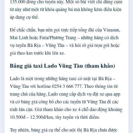
135.000 đồng cho tuyến này. Một số bài viết chỉ dùng cụm
từ này như một từ khóa quảng bá mà không kèm điều kiện
áp dụng cụ thể.
Để chắc chắn, bạn nên gọi trực tiếp tổng đài của Vinasun,
Mai Linh hoặc Futa/Phương Trang – những hãng có dịch
vụ tuyến Bà Rịa – Vũng Tàu – và hỏi rõ giá trọn gói hoặc
giá theo km trước khi lên xe.
Bảng giá taxi Lado Vũng Tàu (tham khảo)
Lado là một trong những hãng taxi có mặt tại Bà Rịa –
Vũng Tàu với hotline 0254 3 666 777. Theo thông tin từ
trang chủ của hãng, Lado cung cấp dịch vụ đặt xe qua app
và có bảng giá công bố cho các tuyến từ Vũng Tàu đi các
tỉnh lân cận. Giá tham khảo cho xe 4 chỗ dao động khoảng
10.500đ – 12.500đ/km, tùy tuyến và thời điểm.
Tuy nhiên, bảng giá cụ thể cho nội thị Bà Rịa chưa được