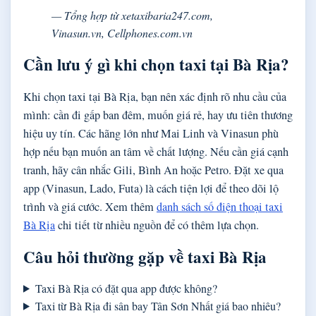
— Tổng hợp từ xetaxibaria247.com,
Vinasun.vn, Cellphones.com.vn
Cần lưu ý gì khi chọn taxi tại Bà Rịa?
Khi chọn taxi tại Bà Rịa, bạn nên xác định rõ nhu cầu của
mình: cần đi gấp ban đêm, muốn giá rẻ, hay ưu tiên thương
hiệu uy tín. Các hãng lớn như Mai Linh và Vinasun phù
hợp nếu bạn muốn an tâm về chất lượng. Nếu cần giá cạnh
tranh, hãy cân nhắc Gili, Bình An hoặc Petro. Đặt xe qua
app (Vinasun, Lado, Futa) là cách tiện lợi để theo dõi lộ
trình và giá cước. Xem thêm
danh sách số điện thoại taxi
Bà Rịa
chi tiết từ nhiều nguồn để có thêm lựa chọn.
Câu hỏi thường gặp về taxi Bà Rịa
Taxi Bà Rịa có đặt qua app được không?
Taxi từ Bà Rịa đi sân bay Tân Sơn Nhất giá bao nhiêu?