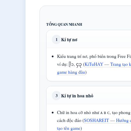
TỔNG QUAN NHANH
Kí tự nơ
1
Kiểu trang trí nơ, phổ biến trong Free Fi
ví dụ: ᥫᩣ, ၄၃ (
KiTuHAY — Trang tạo kí
game hàng đầu
)
Kí tự in hoa nhỏ
3
Chữ in hoa cỡ nhỏ như ᴀ ʙ ᴄ, tạo phong
cách độc đáo (
SOSHAREIT — Hướng 
tạo tên game
)