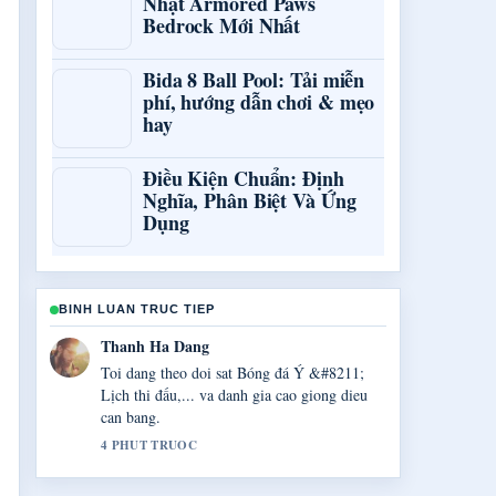
Nhật Armored Paws
Bedrock Mới Nhất
Bida 8 Ball Pool: Tải miễn
phí, hướng dẫn chơi & mẹo
hay
Điều Kiện Chuẩn: Định
Nghĩa, Phân Biệt Và Ứng
Dụng
BINH LUAN TRUC TIEP
Gia Huy Do
Boi canh ve Club World Cup &#8211; Thể
thức mới,... rat huu ich. Vui long tiep tuc cap
nhat luong truc tiep nay.
6 PHUT TRUOC