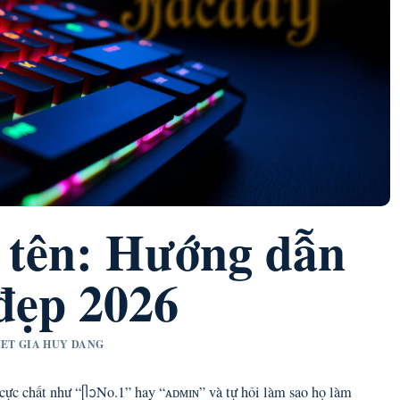
t tên: Hướng dẫn
đẹp 2026
UYET GIA HUY DANG
 cực chất như “ᥫᩣNo.1” hay “ᴀᴅᴍɪɴ” và tự hỏi làm sao họ làm