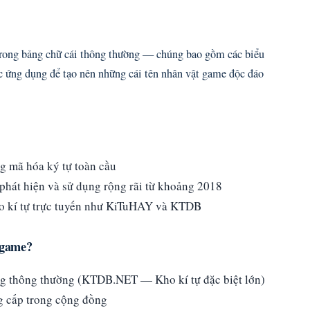
 trong bảng chữ cái thông thường — chúng bao gồm các biểu
ược ứng dụng để tạo nên những cái tên nhân vật game độc đáo
g mã hóa ký tự toàn cầu
hát hiện và sử dụng rộng rãi từ khoảng 2018
ạo kí tự trực tuyến như KiTuHAY và KTDB
n game?
ờng thông thường (KTDB.NET — Kho kí tự đặc biệt lớn)
g cấp trong cộng đồng