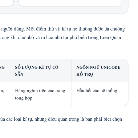
 người dùng. Một điểm thú vị: kí tự nơ thường được ưa chuộng
, trong khi chữ nhỏ và in hoa nhỏ lại phổ biến trong Liên Quân
NG
SỐ LƯỢNG KÍ TỰ CÓ
NGÔN NGỮ UNICODE
SẴN
HỖ TRỢ
ân,
Hàng nghìn trên các trang
Hầu hết các hệ thống
tổng hợp
ủa các loại kí tự, nhưng điều quan trọng là bạn phải biết chọn
.