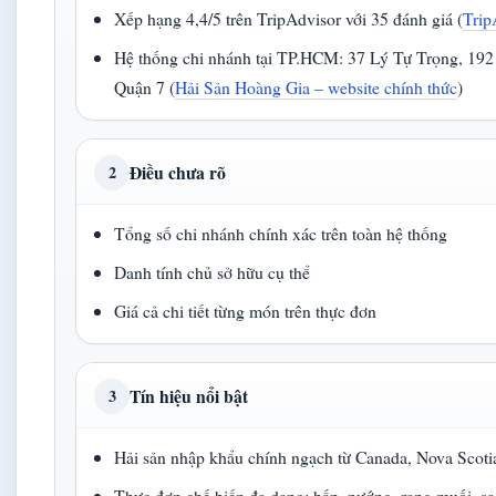
Xếp hạng 4,4/5 trên TripAdvisor với 35 đánh giá (
Trip
Hệ thống chi nhánh tại TP.HCM: 37 Lý Tự Trọng, 192
Quận 7 (
Hải Sản Hoàng Gia – website chính thức
)
Điều chưa rõ
2
Tổng số chi nhánh chính xác trên toàn hệ thống
Danh tính chủ sở hữu cụ thể
Giá cả chi tiết từng món trên thực đơn
Tín hiệu nổi bật
3
Hải sản nhập khẩu chính ngạch từ Canada, Nova Scoti
Thực đơn chế biến đa dạng: hấp, nướng, rang muối, sa