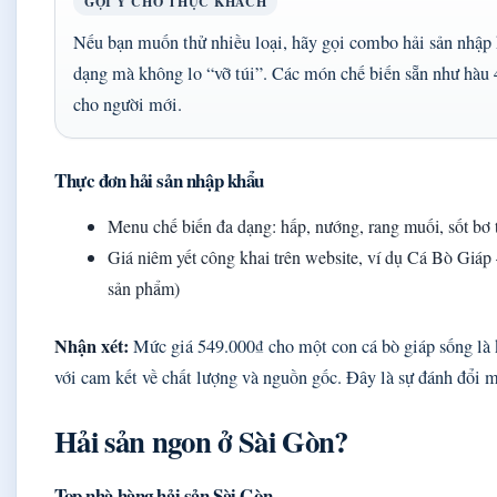
GỢI Ý CHO THỰC KHÁCH
Nếu bạn muốn thử nhiều loại, hãy gọi combo hải sản nhập 
dạng mà không lo “vỡ túi”. Các món chế biến sẵn như hàu 4
cho người mới.
Thực đơn hải sản nhập khẩu
Menu chế biến đa dạng: hấp, nướng, rang muối, sốt bơ 
Giá niêm yết công khai trên website, ví dụ Cá Bò Giá
sản phẩm)
Nhận xét:
Mức giá 549.000₫ cho một con cá bò giáp sống là k
với cam kết về chất lượng và nguồn gốc. Đây là sự đánh đổi 
Hải sản ngon ở Sài Gòn?
Top nhà hàng hải sản Sài Gòn