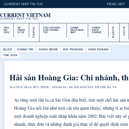
CURRENT NHIP TIN TUC
TIENG VIET
CURRENT VIETNAM
CURRENT NHIP TIN TUC
TRA
VE
LI
CAU CHUYEN
CHINH
CHINH
B
B
NG
CHUN
E
CUA CHUNG
SACH BAO
SACH
A
L
CHU
G TOI
N
TOI
MAT
COOKIE
N
O
H
TI
G
E
N
BLOG
CHINH TRI
CONG NGHE
DIA PHUONG
KINH DOANH
THE GIOI
Hải sản Hoàng Gia: Chi nhánh, th
NGUYEN TRAN HUY MINH • 2026-06-26 • DA KIEM DUYET THANH HA VO
Ai từng một lần la cà Sài Gòn đều biết, tìm một chỗ hải sản 
Hoàng Gia nổi lên như một cái tên quen thuộc, nhưng ít ai biế
một doanh nghiệp xuất nhập khẩu năm 2002. Bài viết này sẽ g
nhánh, thực đơn và những đánh giá thực tế để quyết định xem