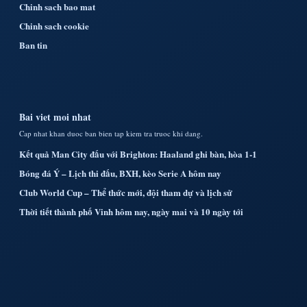
Chinh sach bao mat
Chinh sach cookie
Ban tin
Bai viet moi nhat
Cap nhat khan duoc ban bien tap kiem tra truoc khi dang.
Kết quả Man City đấu với Brighton: Haaland ghi bàn, hòa 1-1
Bóng đá Ý – Lịch thi đấu, BXH, kèo Serie A hôm nay
Club World Cup – Thể thức mới, đội tham dự và lịch sử
Thời tiết thành phố Vinh hôm nay, ngày mai và 10 ngày tới