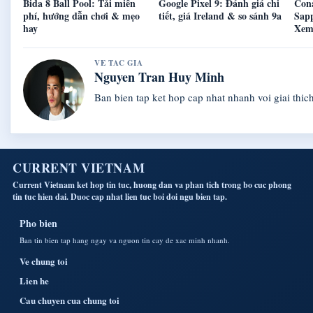
Bida 8 Ball Pool: Tải miễn
Google Pixel 9: Đánh giá chi
Con
phí, hướng dẫn chơi & mẹo
tiết, giá Ireland & so sánh 9a
Sapp
hay
Xem
VE TAC GIA
Nguyen Tran Huy Minh
Ban bien tap ket hop cap nhat nhanh voi giai thich
CURRENT VIETNAM
Current Vietnam ket hop tin tuc, huong dan va phan tich trong bo cuc phong
tin tuc hien dai. Duoc cap nhat lien tuc boi doi ngu bien tap.
Pho bien
Ban tin bien tap hang ngay va nguon tin cay de xac minh nhanh.
Ve chung toi
Lien he
Cau chuyen cua chung toi