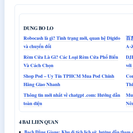
DUNG BO LO
Robocash là gì? Tình trạng mới, quan hệ Digido
百度 
và chuyển đổi
A-Z
Rèm Cửa Là Gì? Các Loại Rèm Cửa Phổ Biến
DJI
Và Cách Chọn
với
Shop Pod – Uy Tín TPHCM Mua Pod Chính
Con
Hãng Giao Nhanh
Thi
Thông tin mới nhất về chatgpt .com: Hướng dẫn
Mua
toàn diện
Nê
4 BAI LIEN QUAN
Bạch Đằng Giang: Khu di tích lịch sử, hướng dẫn tham