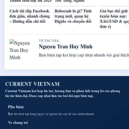
Thanh Hóa đầy đủ 2025
Tiết Từng Ngành
Cách tải clip Facebook
Robocash là gì? Tình
Giá bạc thế giới
đơn giản, nhanh chóng
trạng mới, quan hệ
tuyến hôm nay:
– Hướng dẫn chi tiết
Digido và chuyển đổi
XAG/USD & quy
đơn vị
VE TAC GIA
Nguyen Tran Huy Minh
Ban bien tap ket hop cap nhat nhanh voi giai thich
CURRENT VIETNAM
Current Vietnam ket hop tin tuc, huong dan va phan tich trong bo cuc phong
tin tuc hien dai. Duoc cap nhat lien tuc boi doi ngu bien tap.
Pho bien
Ban tin bien tap hang ngay va nguon tin cay de xac minh nhanh.
Ve chung toi