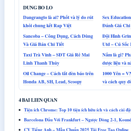
DUNG BO LO
Dangrangto là ai? Phốt và lý do rút
Sex Education
khỏi chung kết Rap Việt
Đánh Giá Chi 
Sancoba – Công Dụng, Cách Dùng
Đội Hình Gri
Và Giá Bán Chi Tiết
Utd – Cú Sốc
Taxi Trà Vinh – SĐT Giá Rẻ Mai
Nấm là gì? Ph
Linh Thanh Thủy
dược liệu và 
Oil Change – Cách tắt đèn báo trên
1000 Yên = V
Honda AB, SH, Lead, Scoopy
và cách quy đổ
4 BAI LIEN QUAN
Tiện ích Chrome: Top 10 tiện ích hữu ích và cách cài đặ
Barcelona Đấu Với Frankfurt – Ngược Dòng 2-1, Koun
CV Tiếng Anh – Mẫu Chuẩn 2025 Tải Free Tạo Online