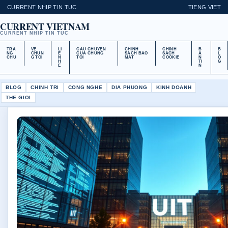
CURRENT NHIP TIN TUC
TIENG VIET
CURRENT VIETNAM
CURRENT NHIP TIN TUC
TRA
VE
LI
CAU CHUYEN
CHINH
CHINH
B
B
NG
CHUN
E
CUA CHUNG
SACH BAO
SACH
A
L
CHU
G TOI
N
TOI
MAT
COOKIE
N
O
H
TI
G
E
N
BLOG
CHINH TRI
CONG NGHE
DIA PHUONG
KINH DOANH
THE GIOI