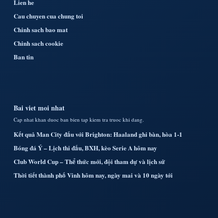
Lien he
Cau chuyen cua chung toi
Chinh sach bao mat
Chinh sach cookie
Ban tin
Bai viet moi nhat
Cap nhat khan duoc ban bien tap kiem tra truoc khi dang.
Kết quả Man City đấu với Brighton: Haaland ghi bàn, hòa 1-1
Bóng đá Ý – Lịch thi đấu, BXH, kèo Serie A hôm nay
Club World Cup – Thể thức mới, đội tham dự và lịch sử
Thời tiết thành phố Vinh hôm nay, ngày mai và 10 ngày tới