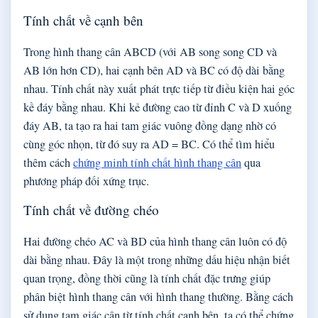
Tính chất về cạnh bên
Trong hình thang cân ABCD (với AB song song CD và
AB lớn hơn CD), hai cạnh bên AD và BC có độ dài bằng
nhau. Tính chất này xuất phát trực tiếp từ điều kiện hai góc
kề đáy bằng nhau. Khi kẻ đường cao từ đỉnh C và D xuống
đáy AB, ta tạo ra hai tam giác vuông đồng dạng nhờ có
cùng góc nhọn, từ đó suy ra AD = BC. Có thể tìm hiểu
thêm cách
chứng minh tính chất hình thang cân
qua
phương pháp đối xứng trục.
Tính chất về đường chéo
Hai đường chéo AC và BD của hình thang cân luôn có độ
dài bằng nhau. Đây là một trong những dấu hiệu nhận biết
quan trọng, đồng thời cũng là tính chất đặc trưng giúp
phân biệt hình thang cân với hình thang thường. Bằng cách
sử dụng tam giác cân từ tính chất cạnh bên, ta có thể chứng