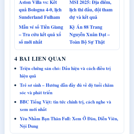
Aston Villa vs: Kết
MSI 2025: Địa điểm,
quả Bologna 4-0, lịch
lịch thi đấu, đội tham
Sunderland Fulham
dự và kết quả
Mẫu vé số Tiền Giang
Kỳ Án 88 Trang
– Tra cứu kết quả xổ
Nguyễn Xuân Đạt –
số mới nhất
Toàn Bộ Sự Thật
4 BAI LIEN QUAN
Triệu chứng sán chó: Dấu hiệu và cách điều trị
hiệu quả
Trẻ sơ sinh – Hướng dẫn đầy đủ về độ tuổi chăm
sóc và phát triển
BBC Tiếng Việt: tin tức chính trị, cách nghe và
xem mới nhất
Yêu Nhầm Bạn Thân Full: Xem Ở Đâu, Diễn Viên,
Nội Dung