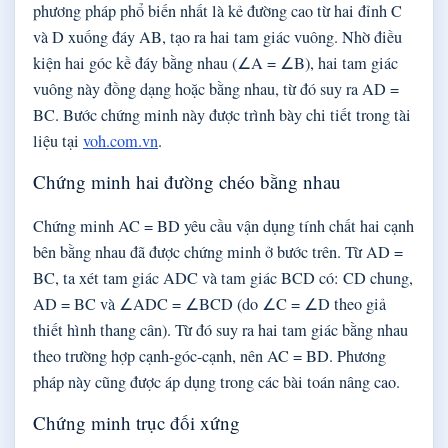
phương pháp phổ biến nhất là kẻ đường cao từ hai đỉnh C
và D xuống đáy AB, tạo ra hai tam giác vuông. Nhờ điều
kiện hai góc kề đáy bằng nhau (∠A = ∠B), hai tam giác
vuông này đồng dạng hoặc bằng nhau, từ đó suy ra AD =
BC. Bước chứng minh này được trình bày chi tiết trong tài
liệu tại
voh.com.vn
.
Chứng minh hai đường chéo bằng nhau
Chứng minh AC = BD yêu cầu vận dụng tính chất hai cạnh
bên bằng nhau đã được chứng minh ở bước trên. Từ AD =
BC, ta xét tam giác ADC và tam giác BCD có: CD chung,
AD = BC và ∠ADC = ∠BCD (do ∠C = ∠D theo giả
thiết hình thang cân). Từ đó suy ra hai tam giác bằng nhau
theo trường hợp cạnh-góc-cạnh, nên AC = BD. Phương
pháp này cũng được áp dụng trong các bài toán nâng cao.
Chứng minh trục đối xứng