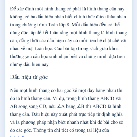
Để xác định một hình thang có phải là hình thang cân hay
không, có ba dấu hiệu nhận biết chính thức được thừa nhận
trong chương trình Toán lớp 8. Mỗi dấu hiệu đều có thể
dùng độc lập để kết luận rằng một hình thang là hình thang
cân, đồng thời các dấu hiệu này có mối liên hệ chặt chẽ với
nhau về mặt toán học. Các bài tập trong sách giáo khoa
thường yêu cầu học sinh nhận biết và chứng minh dựa trên
những dấu hiệu này.
Dấu hiệu từ góc
Nếu một hình thang có hai góc kề một đáy bằng nhau thì
đó là hình thang cân. Ví dụ, trong hình thang ABCD với
AB song song CD, nếu ∠A bằng ∠B thì ABCD là hình
thang cân. Dấu hiệu này xuất phát trực tiếp từ định nghĩa
và là phương pháp nhận biết nhanh nhất khi đề bài cho số
đo các góc. Thông tin chi tiết có trong tài liệu của