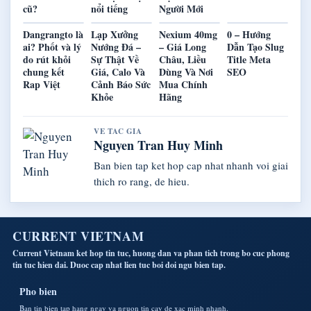
cũ?
nổi tiếng
Người Mới
Dangrangto là
Lạp Xưởng
Nexium 40mg
0 – Hướng
ai? Phốt và lý
Nướng Đá –
– Giá Long
Dẫn Tạo Slug
do rút khỏi
Sự Thật Về
Châu, Liều
Title Meta
chung kết
Giá, Calo Và
Dùng Và Nơi
SEO
Rap Việt
Cảnh Báo Sức
Mua Chính
Khỏe
Hãng
VE TAC GIA
Nguyen Tran Huy Minh
Ban bien tap ket hop cap nhat nhanh voi giai
thich ro rang, de hieu.
CURRENT VIETNAM
Current Vietnam ket hop tin tuc, huong dan va phan tich trong bo cuc phong
tin tuc hien dai. Duoc cap nhat lien tuc boi doi ngu bien tap.
Pho bien
Ban tin bien tap hang ngay va nguon tin cay de xac minh nhanh.