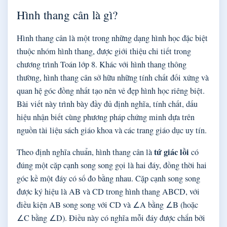
Hình thang cân là gì?
Hình thang cân là một trong những dạng hình học đặc biệt
thuộc nhóm hình thang, được giới thiệu chi tiết trong
chương trình Toán lớp 8. Khác với hình thang thông
thường, hình thang cân sở hữu những tính chất đối xứng và
quan hệ góc đồng nhất tạo nên vẻ đẹp hình học riêng biệt.
Bài viết này trình bày đầy đủ định nghĩa, tính chất, dấu
hiệu nhận biết cùng phương pháp chứng minh dựa trên
nguồn tài liệu sách giáo khoa và các trang giáo dục uy tín.
tứ giác lồi
Theo định nghĩa chuẩn, hình thang cân là
có
đúng một cặp cạnh song song gọi là hai đáy, đồng thời hai
góc kề một đáy có số đo bằng nhau. Cặp cạnh song song
được ký hiệu là AB và CD trong hình thang ABCD, với
điều kiện AB song song với CD và ∠A bằng ∠B (hoặc
∠C bằng ∠D). Điều này có nghĩa mỗi đáy được chắn bởi