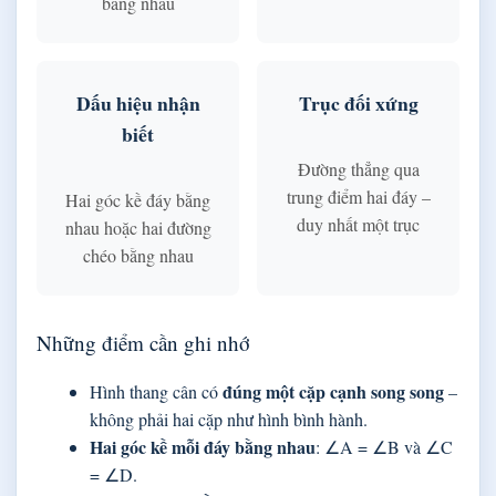
bằng nhau
Dấu hiệu nhận
Trục đối xứng
biết
Đường thẳng qua
trung điểm hai đáy –
Hai góc kề đáy bằng
duy nhất một trục
nhau hoặc hai đường
chéo bằng nhau
Những điểm cần ghi nhớ
đúng một cặp cạnh song song
Hình thang cân có
–
không phải hai cặp như hình bình hành.
Hai góc kề mỗi đáy bằng nhau
: ∠A = ∠B và ∠C
= ∠D.