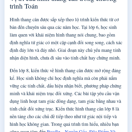
trình Toán
Hình thang cân được sắp xếp theo lộ trình kiến thức từ cơ
bản đến chuyên sâu qua các năm học. Tại lớp 6, học sinh
làm quen với khái niệm hình thang nói chung, bao gồm
định nghĩa tứ giác có một cặp cạnh đối song song, cách xác
định đáy lớn và đáy nhỏ. Giai đoạn này chủ yếu mang tính
nhận diện hình, chưa đi sâu vào tính chất hay chứng minh.
Đến lớp 8, kiến thức về hình thang cân được mở rộng đáng
kể. Học sinh không chỉ học định nghĩa mà còn phải nắm
vững các tính chất, dấu hiệu nhận biết, phương pháp chứng
minh và khái niệm trục đối xứng. Các bài tập yêu cầu vận
dụng linh hoạt tam giác đồng dạng, tam giác bằng nhau và
tính chất đối xứng trục. Kiến thức hình thang cân lớp 8 là
nền tảng cho các chủ đề tiếp theo như tứ giác nội tiếp và
hình học không gian. Trong quá trình tìm hiểu, nhiều bạn
cũng quan tâm đến
Poodle – Nguồn Gốc, Đặc Điểm Và