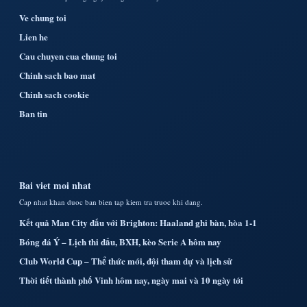
Ve chung toi
Lien he
Cau chuyen cua chung toi
Chinh sach bao mat
Chinh sach cookie
Ban tin
Bai viet moi nhat
Cap nhat khan duoc ban bien tap kiem tra truoc khi dang.
Kết quả Man City đấu với Brighton: Haaland ghi bàn, hòa 1-1
Bóng đá Ý – Lịch thi đấu, BXH, kèo Serie A hôm nay
Club World Cup – Thể thức mới, đội tham dự và lịch sử
Thời tiết thành phố Vinh hôm nay, ngày mai và 10 ngày tới