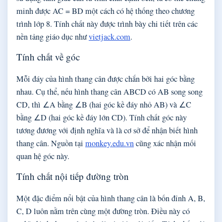
minh được AC = BD một cách có hệ thống theo chương
trình lớp 8. Tính chất này được trình bày chi tiết trên các
nền tảng giáo dục như
vietjack.com
.
Tính chất về góc
Mỗi đáy của hình thang cân được chắn bởi hai góc bằng
nhau. Cụ thể, nếu hình thang cân ABCD có AB song song
CD, thì ∠A bằng ∠B (hai góc kề đáy nhỏ AB) và ∠C
bằng ∠D (hai góc kề đáy lớn CD). Tính chất góc này
tương đương với định nghĩa và là cơ sở để nhận biết hình
thang cân. Nguồn tại
monkey.edu.vn
cũng xác nhận mối
quan hệ góc này.
Tính chất nội tiếp đường tròn
Một đặc điểm nổi bật của hình thang cân là bốn đỉnh A, B,
C, D luôn nằm trên cùng một đường tròn. Điều này có