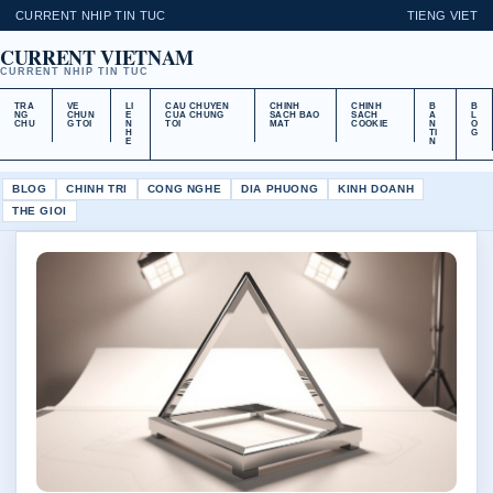
CURRENT NHIP TIN TUC
TIENG VIET
CURRENT VIETNAM
CURRENT NHIP TIN TUC
TRA
VE
LI
CAU CHUYEN
CHINH
CHINH
B
B
NG
CHUN
E
CUA CHUNG
SACH BAO
SACH
A
L
CHU
G TOI
N
TOI
MAT
COOKIE
N
O
H
TI
G
E
N
BLOG
CHINH TRI
CONG NGHE
DIA PHUONG
KINH DOANH
THE GIOI