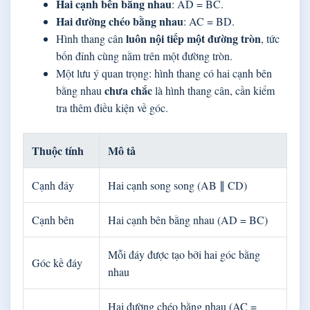
Hai cạnh bên bằng nhau
: AD = BC.
Hai đường chéo bằng nhau
: AC = BD.
luôn nội tiếp một đường tròn
Hình thang cân
, tức
bốn đỉnh cùng nằm trên một đường tròn.
Một lưu ý quan trọng: hình thang có hai cạnh bên
chưa chắc
bằng nhau
là hình thang cân, cần kiểm
tra thêm điều kiện về góc.
Thuộc tính
Mô tả
Cạnh đáy
Hai cạnh song song (AB ∥ CD)
Cạnh bên
Hai cạnh bên bằng nhau (AD = BC)
Mỗi đáy được tạo bởi hai góc bằng
Góc kề đáy
nhau
Hai đường chéo bằng nhau (AC =