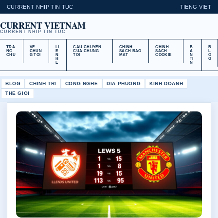
CURRENT NHIP TIN TUC
TIENG VIET
CURRENT VIETNAM
CURRENT NHIP TIN TUC
TRA
VE
LI
CAU CHUYEN
CHINH
CHINH
B
B
NG
CHUN
E
CUA CHUNG
SACH BAO
SACH
A
L
CHU
G TOI
N
TOI
MAT
COOKIE
N
O
H
TI
G
E
N
BLOG
CHINH TRI
CONG NGHE
DIA PHUONG
KINH DOANH
THE GIOI