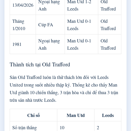
Ngoại hạng
Man Utd 1-2
Old
13/04/2026
Anh
Leeds
Trafford
Tháng
Man Utd 0-1
Old
Cúp FA
1/2010
Leeds
Trafford
Ngoại hạng
Man Utd 0-1
Old
1981
Anh
Leeds
Trafford
Thành tích tại Old Trafford
Sân Old Trafford luôn là thử thách lớn đối với Leeds
United trong suốt nhiều thập kỷ. Thống kê cho thấy Man
Utd giành 10 chiến thắng, 3 trận hòa và chỉ để thua 3 trận
trên sân nhà trước Leeds.
Chỉ số
Man Utd
Leeds
Số trận thắng
10
2