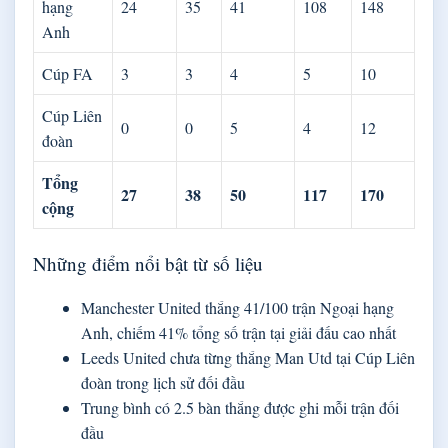
hạng
24
35
41
108
148
Anh
Cúp FA
3
3
4
5
10
Cúp Liên
0
0
5
4
12
đoàn
Tổng
27
38
50
117
170
cộng
Những điểm nổi bật từ số liệu
Manchester United thắng 41/100 trận Ngoại hạng
Anh, chiếm 41% tổng số trận tại giải đấu cao nhất
Leeds United chưa từng thắng Man Utd tại Cúp Liên
đoàn trong lịch sử đối đầu
Trung bình có 2.5 bàn thắng được ghi mỗi trận đối
đầu