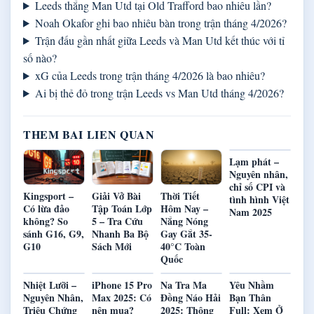
Leeds thắng Man Utd tại Old Trafford bao nhiêu lần?
Noah Okafor ghi bao nhiêu bàn trong trận tháng 4/2026?
Trận đấu gần nhất giữa Leeds và Man Utd kết thúc với tỉ
số nào?
xG của Leeds trong trận tháng 4/2026 là bao nhiêu?
Ai bị thẻ đỏ trong trận Leeds vs Man Utd tháng 4/2026?
THEM BAI LIEN QUAN
Lạm phát –
Nguyên nhân,
chỉ số CPI và
Kingsport –
Giải Vở Bài
Thời Tiết
tình hình Việt
Có lừa đảo
Tập Toán Lớp
Hôm Nay –
Nam 2025
không? So
5 – Tra Cứu
Nắng Nóng
sánh G16, G9,
Nhanh Ba Bộ
Gay Gắt 35-
G10
Sách Mới
40°C Toàn
Quốc
Nhiệt Lưỡi –
iPhone 15 Pro
Na Tra Ma
Yêu Nhầm
Nguyên Nhân,
Max 2025: Có
Đồng Náo Hải
Bạn Thân
Triệu Chứng
nên mua?
2025: Thông
Full: Xem Ở