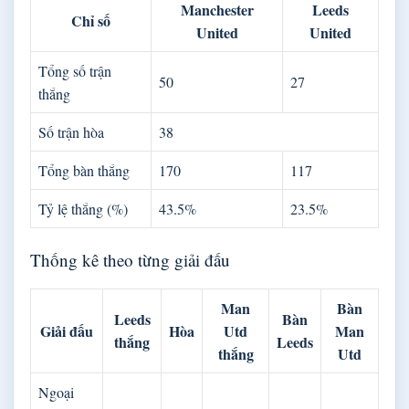
Manchester
Leeds
Chỉ số
United
United
Tổng số trận
50
27
thắng
Số trận hòa
38
Tổng bàn thắng
170
117
Tỷ lệ thắng (%)
43.5%
23.5%
Thống kê theo từng giải đấu
Man
Bàn
Leeds
Bàn
Giải đấu
Hòa
Utd
Man
thắng
Leeds
thắng
Utd
Ngoại