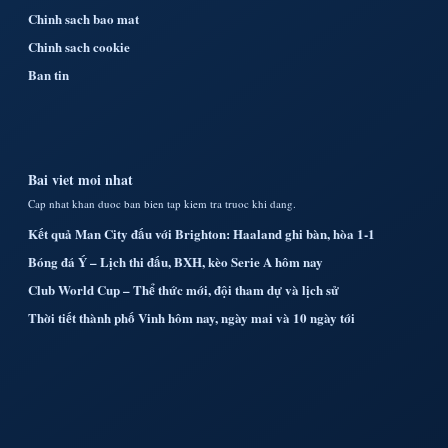
Chinh sach bao mat
Chinh sach cookie
Ban tin
Bai viet moi nhat
Cap nhat khan duoc ban bien tap kiem tra truoc khi dang.
Kết quả Man City đấu với Brighton: Haaland ghi bàn, hòa 1-1
Bóng đá Ý – Lịch thi đấu, BXH, kèo Serie A hôm nay
Club World Cup – Thể thức mới, đội tham dự và lịch sử
Thời tiết thành phố Vinh hôm nay, ngày mai và 10 ngày tới