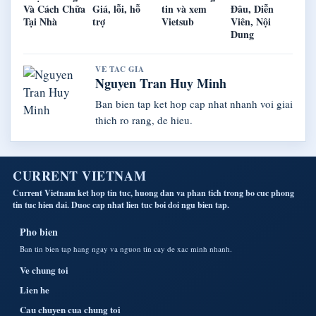
Và Cách Chữa
Giá, lỗi, hỗ
tin và xem
Đâu, Diễn
Tại Nhà
trợ
Vietsub
Viên, Nội
Dung
VE TAC GIA
Nguyen Tran Huy Minh
Ban bien tap ket hop cap nhat nhanh voi giai
thich ro rang, de hieu.
CURRENT VIETNAM
Current Vietnam ket hop tin tuc, huong dan va phan tich trong bo cuc phong
tin tuc hien dai. Duoc cap nhat lien tuc boi doi ngu bien tap.
Pho bien
Ban tin bien tap hang ngay va nguon tin cay de xac minh nhanh.
Ve chung toi
Lien he
Cau chuyen cua chung toi