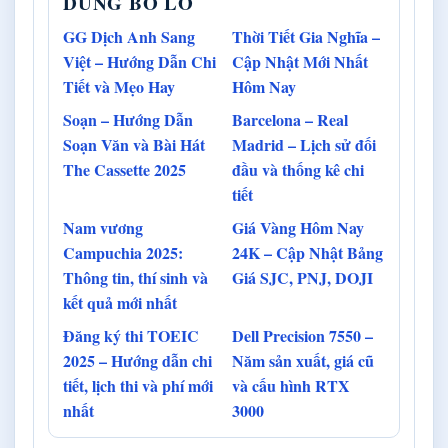
DUNG BO LO
GG Dịch Anh Sang
Thời Tiết Gia Nghĩa –
Việt – Hướng Dẫn Chi
Cập Nhật Mới Nhất
Tiết và Mẹo Hay
Hôm Nay
Soạn – Hướng Dẫn
Barcelona – Real
Soạn Văn và Bài Hát
Madrid – Lịch sử đối
The Cassette 2025
đầu và thống kê chi
tiết
Nam vương
Giá Vàng Hôm Nay
Campuchia 2025:
24K – Cập Nhật Bảng
Thông tin, thí sinh và
Giá SJC, PNJ, DOJI
kết quả mới nhất
Đăng ký thi TOEIC
Dell Precision 7550 –
2025 – Hướng dẫn chi
Năm sản xuất, giá cũ
tiết, lịch thi và phí mới
và cấu hình RTX
nhất
3000