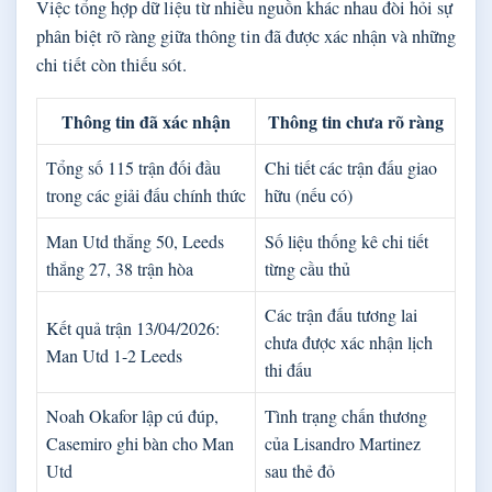
Việc tổng hợp dữ liệu từ nhiều nguồn khác nhau đòi hỏi sự
phân biệt rõ ràng giữa thông tin đã được xác nhận và những
chi tiết còn thiếu sót.
Thông tin đã xác nhận
Thông tin chưa rõ ràng
Tổng số 115 trận đối đầu
Chi tiết các trận đấu giao
trong các giải đấu chính thức
hữu (nếu có)
Man Utd thắng 50, Leeds
Số liệu thống kê chi tiết
thắng 27, 38 trận hòa
từng cầu thủ
Các trận đấu tương lai
Kết quả trận 13/04/2026:
chưa được xác nhận lịch
Man Utd 1-2 Leeds
thi đấu
Noah Okafor lập cú đúp,
Tình trạng chấn thương
Casemiro ghi bàn cho Man
của Lisandro Martinez
Utd
sau thẻ đỏ