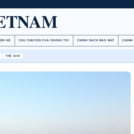
IETNAM
IEN HE
CAU CHUYEN CUA CHUNG TOI
CHINH SACH BAO MAT
CHINH
H
THE GIOI