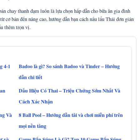
bản chay thanh đạm luôn là lựa chọn hấp dẫn cho bữa ăn gia đình
c từ cơ bản đến nâng cao, hướng dẫn bạn cách nấu lẩu Thái đơn giản
ẩu thêm trọn vị.
g 4-1
Badoo là gì? So sánh Badoo và Tinder – Hướng
dẫn chi tiết
 an
Dấu Hiệu Có Thai – Triệu Chứng Sớm Nhất Và
Cách Xác Nhận
ăng Và
8 Ball Pool – Hướng dẫn tải và chơi miễn phí trên
mọi nền tảng
dự và
Game Bắn Súng Là Gì? Top 10 Game Bắn Súng