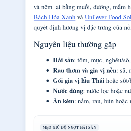
và nêm lại bằng muối, đường, mắm h
Bách Hóa Xanh
và
Unilever Food So
quyết định hương vị đặc trưng của nồi
Nguyên liệu thường gặp
Hải sản
: tôm, mực, nghêu/sò, 
Rau thơm và gia vị nền
: sả, 
Gói gia vị lẩu Thái
hoặc sốt/b
Nước dùng
: nước lọc hoặc n
Ăn kèm
: nấm, rau, bún hoặc 
MẸO GIỮ ĐỘ NGỌT HẢI SẢN