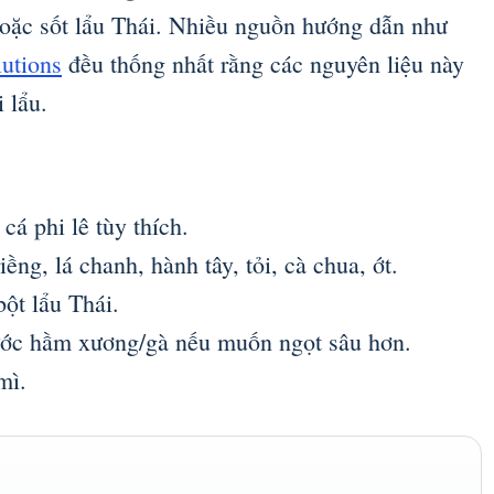
oặc sốt lẩu Thái. Nhiều nguồn hướng dẫn như
lutions
đều thống nhất rằng các nguyên liệu này
 lẩu.
cá phi lê tùy thích.
riềng, lá chanh, hành tây, tỏi, cà chua, ớt.
ột lẩu Thái.
ước hầm xương/gà nếu muốn ngọt sâu hơn.
mì.