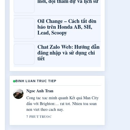
mới, đội tham dự và lịch sử
Oil Change – Cách tắt đèn
báo trên Honda AB, SH,
Lead, Scoopy
Chat Zalo Web: Hướng dẫn
đăng nhập và sử dụng chi
tiết
BINH LUAN TRUC TIEP
Minh Nguyen
Tong hop rat tot ve Bóng đá Ý &#8211; Lịch
thi đấu,.... Day la ban tom tat ro rang nhat
toi thay hom nay.
9 PHUT TRUOC