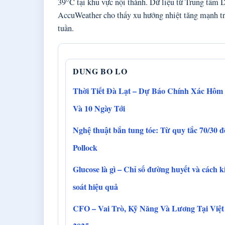
39°C tại khu vực nội thành. Dữ liệu từ Trung tâm
AccuWeather cho thấy xu hướng nhiệt tăng mạnh tro
tuần.
DUNG BO LO
Thời Tiết Đà Lạt – Dự Báo Chính Xác Hôm
Và 10 Ngày Tới
Nghệ thuật bắn tung tóe: Từ quy tắc 70/30 đ
Pollock
Glucose là gì – Chỉ số đường huyết và cách 
soát hiệu quả
CFO – Vai Trò, Kỹ Năng Và Lương Tại Việ