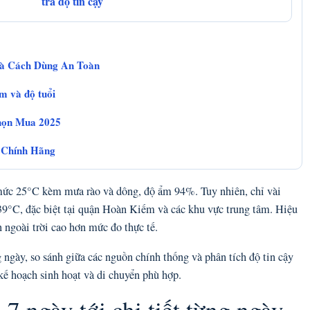
tra độ tin cậy
Và Cách Dùng An Toàn
m và độ tuổi
họn Mua 2025
t Chính Hãng
mức 25°C kèm mưa rào và dông, độ ẩm 94%. Tuy nhiên, chỉ vài
–39°C, đặc biệt tại quận Hoàn Kiếm và các khu vực trung tâm. Hiệu
 ngoài trời cao hơn mức đo thực tế.
g ngày, so sánh giữa các nguồn chính thống và phân tích độ tin cậy
 kế hoạch sinh hoạt và di chuyển phù hợp.
 7 ngày tới chi tiết từng ngày