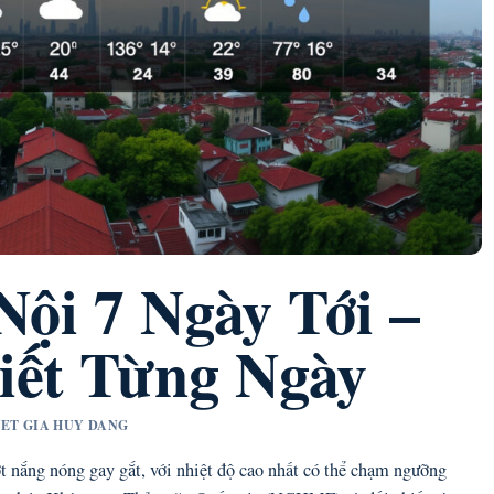
Nội 7 Ngày Tới –
iết Từng Ngày
UYET GIA HUY DANG
t nắng nóng gay gắt, với nhiệt độ cao nhất có thể chạm ngưỡng