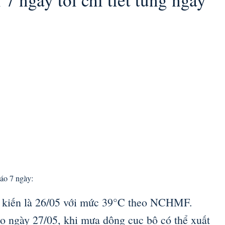
báo 7 ngày:
ự kiến là 26/05 với mức 39°C theo NCHMF.
o ngày 27/05, khi mưa dông cục bộ có thể xuất