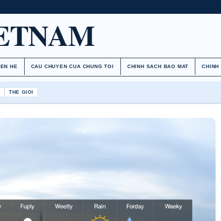
IETNAM
IEN HE
CAU CHUYEN CUA CHUNG TOI
CHINH SACH BAO MAT
CHINH
H
THE GIOI