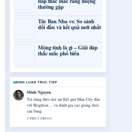
đáp thắc mắc răng miệng
thường gặp
Tây Ban Nha vs: So sánh
đối đầu và kết quả mới nhất
Mộng tinh là gì – Giải đáp
thắc mắc phổ biến
BINH LUAN TRUC TIEP
Linh Le
Boi canh ve Bóng đá Ý &#8211; Lịch thi
đấu,... rat huu ich. Vui long tiep tuc cap nhat
luong truc tiep nay.
5 PHUT TRUOC